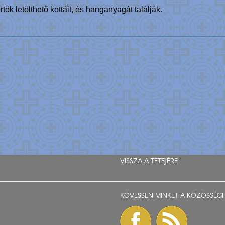
ök letölthető kottáit, és hanganyagát találják.
VISSZA A TETEJÉRE
KÖVESSEN MINKET A KÖZÖSSÉGI 