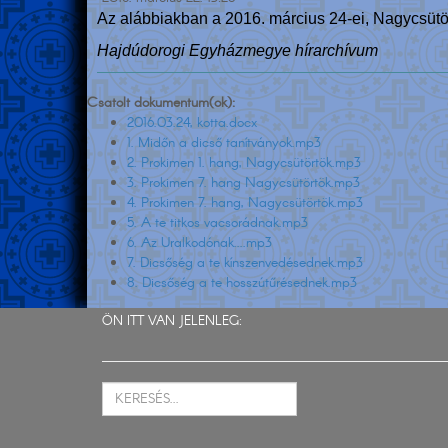
Az alábbiakban a 2016. március 24-ei, Nagycsütört
Hajdúdorogi Egyházmegye hírarchívum
Csatolt dokumentum(ok):
2016.03.24, kotta.docx
1. Midőn a dicső tanítványok.mp3
2. Prokimen 1. hang, Nagycsütörtök.mp3
3. Prokimen 7. hang Nagycsütörtök.mp3
4. Prokimen 7. hang, Nagycsütörtök.mp3
5. A te titkos vacsorádnak.mp3
6. Az Uralkodónak....mp3
7. Dicsőség a te kínszenvedésednek.mp3
8. Dicsőség a te hosszútűrésednek.mp3
ÖN ITT VAN JELENLEG: