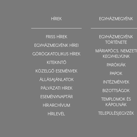
HÍREK
EGYHÁZMEGYÉNK
FRISS HÍREK
EGYHÁZMEGYÉNK
TÖRTÉNETE
EGYHÁZMEGYÉNK HÍREI
MÁRIAPÓCS, NEMZETI
GÖRÖGKATOLIKUS HÍREK
KEGYHELYÜNK
KITEKINTŐ
PARÓKIÁK
KÖZELGŐ ESEMÉNYEK
PAPOK
ÁLLÁSAJÁNLATOK
INTÉZMÉNYEK
PÁLYÁZATI HÍREK
BIZOTTSÁGOK
ESEMÉNYNAPTÁR
TEMPLOMOK ÉS
KÁPOLNÁK
HÍRARCHÍVUM
TELEPÜLÉSJEGYZÉK
HÍRLEVÉL