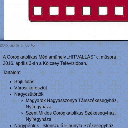
2016. április 5. 08:43
A Görögkatolikus Médiaműhely „HITVALLÁS" c. műsora
2016. április 3-án a Kölcsey Televízióban.
Tartalom:
Böjti futás
Városi keresztút
Nagycsütörtök
Magyarok Nagyasszonya Társszékesegyház,
Nyíregyháza
Szent Miklós Görögkatolikus Székesegyház,
Nyíregyháza
Nagypéntek - Istenszülő Elhunyta Székesegyház,