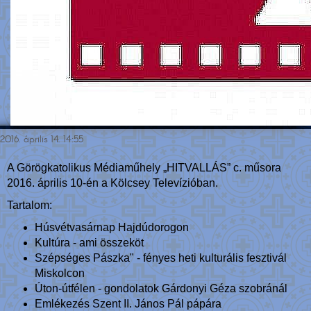
2016. április 14. 14:55
A Görögkatolikus Médiaműhely „HITVALLÁS” c. műsora
2016. április 10-én a Kölcsey Televízióban.
Tartalom:
Húsvétvasárnap Hajdúdorogon
Kultúra - ami összeköt
Szépséges Pászka" - fényes heti kulturális fesztivál
Miskolcon
Úton-útfélen - gondolatok Gárdonyi Géza szobránál
Emlékezés Szent II. János Pál pápára