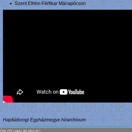
Szent Efrém Férfikar Máriapócson
Hajdúdorogi Egyházmegye hírarchívum
ÖN ITT VAN JELENLEG: