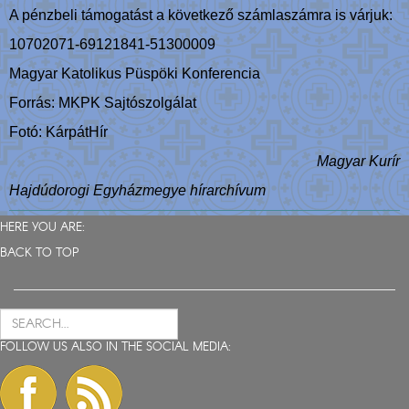
A pénzbeli támogatást a következő számlaszámra is várjuk:
10702071-69121841-51300009
Magyar Katolikus Püspöki Konferencia
Forrás: MKPK Sajtószolgálat
Fotó: KárpátHír
Magyar Kurír
Hajdúdorogi Egyházmegye hírarchívum
HERE YOU ARE:
BACK TO TOP
FOLLOW US ALSO IN THE SOCIAL MEDIA: