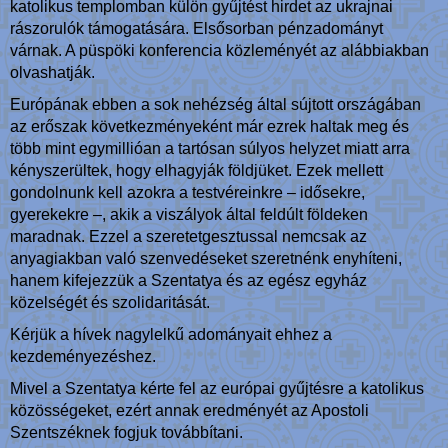
katolikus templomban külön gyűjtést hirdet az ukrajnai
rászorulók támogatására. Elsősorban pénzadományt
várnak. A püspöki konferencia közleményét az alábbiakban
olvashatják.
Európának ebben a sok nehézség által sújtott országában
az erőszak következményeként már ezrek haltak meg és
több mint egymillióan a tartósan súlyos helyzet miatt arra
kényszerültek, hogy elhagyják földjüket. Ezek mellett
gondolnunk kell azokra a testvéreinkre – idősekre,
gyerekekre –, akik a viszályok által feldúlt földeken
maradnak. Ezzel a szeretetgesztussal nemcsak az
anyagiakban való szenvedéseket szeretnénk enyhíteni,
hanem kifejezzük a Szentatya és az egész egyház
közelségét és szolidaritását.
Kérjük a hívek nagylelkű adományait ehhez a
kezdeményezéshez.
Mivel a Szentatya kérte fel az európai gyűjtésre a katolikus
közösségeket, ezért annak eredményét az Apostoli
Szentszéknek fogjuk továbbítani.