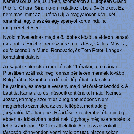
Kamarakórus. Május 14-én, szombaton a European Grand
Prix for Choral Singing-en mutatkozik be a 34 énekes. Ez
nem más, mint az Európa Díj. A magyarokon kívül két
amerikai, egy olasz és egy spanyol kórus indul a
megmérettetésen.
Nyolc művet adnak majd elő, többek között a videón látható
darabot is. Emellett reneszánsz mű is lesz, Gallus: Musica,
de felcsendül a Mundi Renovatio, és Tóth Péter: Lángok
forradalmi dala is.
A csapat csütörtökön indul útnak 11 órakor, a romániai
Pitestiben szállnak meg, onnan pénteken mennek tovább
Bulgáriába. Szombaton délelőtt főpróbát tartanak a
helyszínen, és maga a verseny majd hét órakor kezdődik. A
Lautitia Kamarakórus másodikként énekel majd. Nemes
József, karnagy szerint ez a legjobb időpont. Nem
megterhelő számukra az esti fellépés, mert addig
„bejáratódik” a hangjuk. Ráadásul szeptember óta mindig
ebben az idősávban próbálnak, úgyhogy még szerencsés is
lehet az időpont. 920 km áll előttük. A jól összeszokott
társaság könnyendén veszi majd az utat, hiszen sokan,