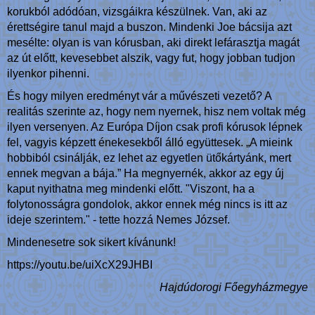
korukból adódóan, vizsgáikra készülnek. Van, aki az
érettségire tanul majd a buszon. Mindenki Joe bácsija azt
mesélte: olyan is van kórusban, aki direkt lefárasztja magát
az út előtt, kevesebbet alszik, vagy fut, hogy jobban tudjon
ilyenkor pihenni.
És hogy milyen eredményt vár a művészeti vezető? A
realitás szerinte az, hogy nem nyernek, hisz nem voltak még
ilyen versenyen. Az Európa Díjon csak profi kórusok lépnek
fel, vagyis képzett énekesekből álló együttesek. „A mieink
hobbiból csinálják, ez lehet az egyetlen ütőkártyánk, mert
ennek megvan a bája.” Ha megnyernék, akkor az egy új
kaput nyithatna meg mindenki előtt. "Viszont, ha a
folytonosságra gondolok, akkor ennek még nincs is itt az
ideje szerintem." - tette hozzá Nemes József.
Mindenesetre sok sikert kívánunk!
https://youtu.be/uiXcX29JHBI
Hajdúdorogi Főegyházmegye