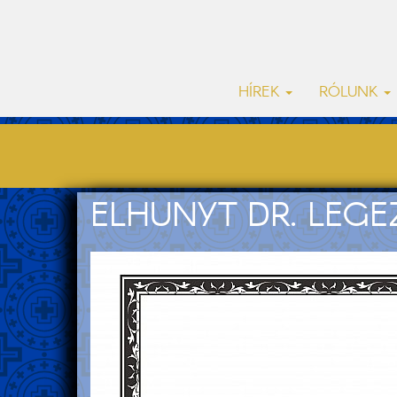
HÍREK
RÓLUNK
ELHUNYT DR. LEG