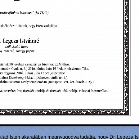
d Isten akaratában megnyugodva tudatja, hogy Dr. Legeza Istv