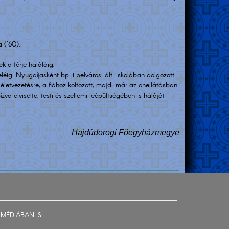
a ('60).
k a férje haláláig.
éig. Nyugdíjasként bp-i belvárosi ált. iskolában dolgozott
életvezetésre, a fiához költözött, majd már az önellátásban
va elviselte, testi és szellemi leépültségében is háláját
Hajdúdorogi Főegyházmegye
MÉDIÁBAN IS: