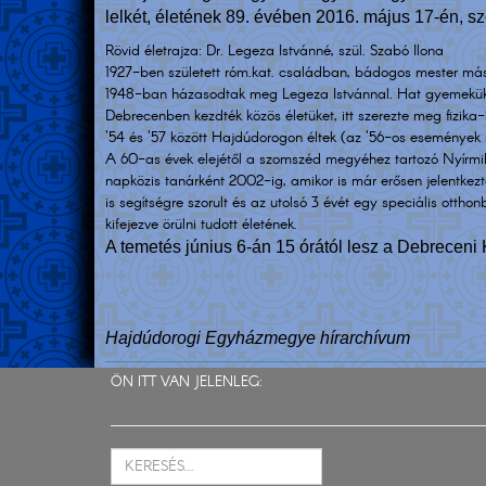
lelkét, életének 89. évében 2016. május 17-én, s
Rövid életrajza: Dr. Legeza Istvánné, szül. Szabó Ilona
1927-ben született róm.kat. családban, bádogos mester másod
1948-ban házasodtak meg Legeza Istvánnal. Hat gyemekük szül
Debrecenben kezdték közös életüket, itt szerezte meg fizika-
'54 és '57 között Hajdúdorogon éltek (az '56-os események mia
A 60-as évek elejétől a szomszéd megyéhez tartozó Nyírmihál
napközis tanárként 2002-ig, amikor is már erősen jelentkez
is segítségre szorult és az utolsó 3 évét egy speciális ottho
kifejezve örülni tudott életének.
A temetés június 6-án 15 órától lesz a Debrecen
Hajdúdorogi Egyházmegye hírarchívum
ÖN ITT VAN JELENLEG: