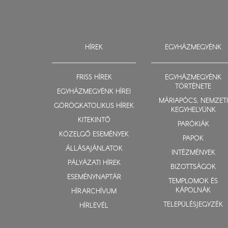
HÍREK
EGYHÁZMEGYÉNK
FRISS HÍREK
EGYHÁZMEGYÉNK
TÖRTÉNETE
EGYHÁZMEGYÉNK HÍREI
MÁRIAPÓCS, NEMZETI
GÖRÖGKATOLIKUS HÍREK
KEGYHELYÜNK
KITEKINTŐ
PARÓKIÁK
KÖZELGŐ ESEMÉNYEK
PAPOK
ÁLLÁSAJÁNLATOK
INTÉZMÉNYEK
PÁLYÁZATI HÍREK
BIZOTTSÁGOK
ESEMÉNYNAPTÁR
TEMPLOMOK ÉS
KÁPOLNÁK
HÍRARCHÍVUM
TELEPÜLÉSJEGYZÉK
HÍRLEVÉL