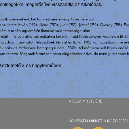
zentségekkel megerősítve visszaadta az Alkotónak.
ik gyerekeként, két lánytestvére és egy fiútestvére volt.
etett: István ('49) +Ilona ('50), Judit ('52), József ('54), György ('58), Év
kémia tanári diplomáját Ilonával való terhessége alatt.
tt itt István atyának bujkálnia kellett), majd Nyíradonyba kerültek, s itt élte
ydiban taníthatott felsősöknek kémiát és fizikát 1982-ig, nyugdíjba menetel
tek nála az Alzheimer-betegség tünetei. 2004-től már nem volt képes önálló 
nban töltötte. Megpróbáltatásait néha elégedetlenkedve, de mindig Istenben bíz
i Köztemető 2-es nagytermében.
VISSZA A TETEJÉRE
KÖVESSEN MINKET A KÖZÖSSÉGI 