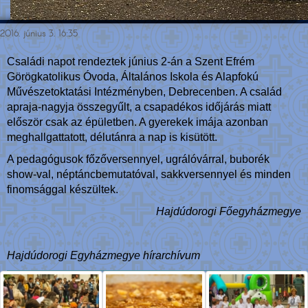
2016. június 3. 16:35
Családi napot rendeztek június 2-án a Szent Efrém
Görögkatolikus Óvoda, Általános Iskola és Alapfokú
Művészetoktatási Intézményben, Debrecenben. A család
apraja-nagyja összegyűlt, a csapadékos időjárás miatt
először csak az épületben. A gyerekek imája azonban
meghallgattatott, délutánra a nap is kisütött.
A pedagógusok főzőversennyel, ugrálóvárral, buborék
show-val, néptáncbemutatóval, sakkversennyel és minden
finomsággal készültek.
Hajdúdorogi Főegyházmegye
Hajdúdorogi Egyházmegye hírarchívum