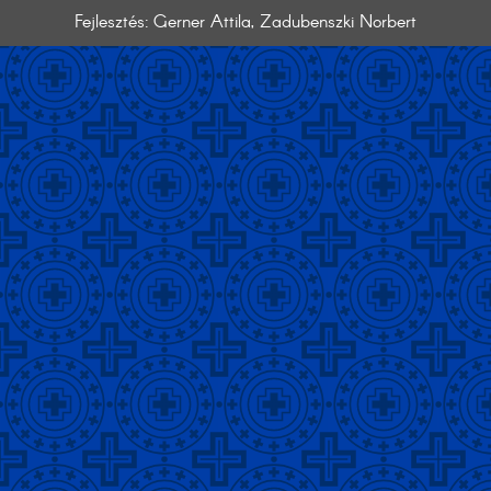
Fejlesztés: Gerner Attila, Zadubenszki Norbert