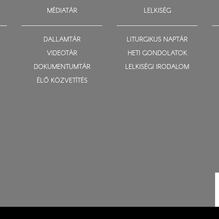
MÉDIATÁR
LELKISÉG
DALLAMTÁR
LITURGIKUS NAPTÁR
VIDEOTÁR
HETI GONDOLATOK
DOKUMENTUMTÁR
LELKISÉGI IRODALOM
ÉLŐ KÖZVETÍTÉS