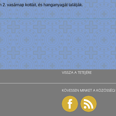
2. vasárnap kottáit, és hanganyagát találják.
VISSZA A TETEJÉRE
KÖVESSEN MINKET A KÖZÖSSÉGI 