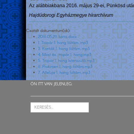
Az alábbiakbana 2016. május 29-ei, Pünkösd után 
Hajdúdorogi Egyházmegye hírarchívum
Csatolt dokumentum(ok):
2016.05.29, kotta.docx
1. Tropár 1. hang föltám..mp3
3. Konták 1. hang föltám..mp3
4. Most és...tropár 1. hang.mp3
5. Tropár 1. hang Istenszülői.mp3
6. Prokimen 1. hang föltám.mp3
7. Alleluja 1. hang föltám..mp3
ÖN ITT VAN JELENLEG: