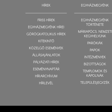
HÍREK
EGYHÁZMEGYÉNK
FRISS HÍREK
EGYHÁZMEGYÉNK
TÖRTÉNETE
EGYHÁZMEGYÉNK HÍREI
MÁRIAPÓCS, NEMZETI
GÖRÖGKATOLIKUS HÍREK
KEGYHELYÜNK
KITEKINTŐ
PARÓKIÁK
KÖZELGŐ ESEMÉNYEK
PAPOK
ÁLLÁSAJÁNLATOK
INTÉZMÉNYEK
PÁLYÁZATI HÍREK
BIZOTTSÁGOK
ESEMÉNYNAPTÁR
TEMPLOMOK ÉS
KÁPOLNÁK
HÍRARCHÍVUM
TELEPÜLÉSJEGYZÉK
HÍRLEVÉL