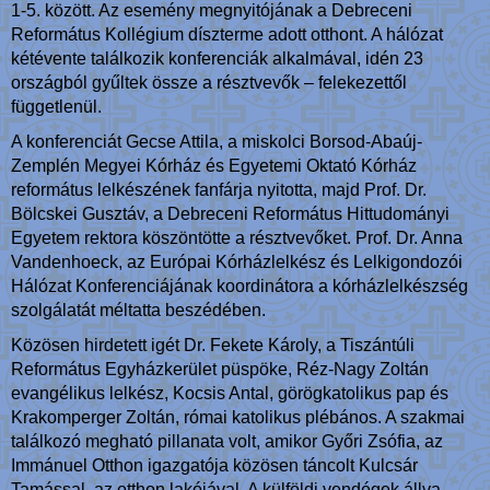
1-5. között. Az esemény megnyitójának a Debreceni
Református Kollégium díszterme adott otthont. A hálózat
kétévente találkozik konferenciák alkalmával, idén 23
országból gyűltek össze a résztvevők – felekezettől
függetlenül.
A konferenciát Gecse Attila, a miskolci Borsod-Abaúj-
Zemplén Megyei Kórház és Egyetemi Oktató Kórház
református lelkészének fanfárja nyitotta, majd Prof. Dr.
Bölcskei Gusztáv, a Debreceni Református Hittudományi
Egyetem rektora köszöntötte a résztvevőket. Prof. Dr. Anna
Vandenhoeck, az Európai Kórházlelkész és Lelkigondozói
Hálózat Konferenciájának koordinátora a kórházlelkészség
szolgálatát méltatta beszédében.
Közösen hirdetett igét Dr. Fekete Károly, a Tiszántúli
Református Egyházkerület püspöke, Réz-Nagy Zoltán
evangélikus lelkész, Kocsis Antal, görögkatolikus pap és
Krakomperger Zoltán, római katolikus plébános. A szakmai
találkozó megható pillanata volt, amikor Győri Zsófia, az
Immánuel Otthon igazgatója közösen táncolt Kulcsár
Tamással, az otthon lakójával. A külföldi vendégek állva