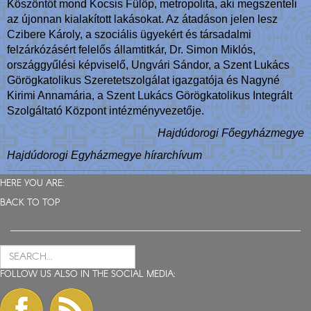
Köszöntőt mond Kocsis Fülöp, metropolita, aki megszenteli
az újonnan kialakított lakásokat. Az átadáson jelen lesz
Czibere Károly, a szociális ügyekért és társadalmi
felzárkózásért felelős államtitkár, Dr. Simon Miklós,
országgyűlési képviselő, Ungvári Sándor, a Szent Lukács
Görögkatolikus Szeretetszolgálat igazgatója és Nagyné
Kirimi Annamária, a Szent Lukács Görögkatolikus Integrált
Szolgáltató Központ intézményvezetője.
Hajdúdorogi Főegyházmegye
Hajdúdorogi Egyházmegye hírarchívum
HERE YOU ARE:
BACK TO TOP
FOLLOW US ALSO IN THE SOCIAL MEDIA: