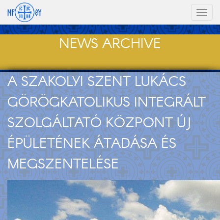
Toggl
naviga
NEWS ARCHIVE
A SZAKOLYI SZENT LUKÁCS
GÖRÖGKATOLIKUS INTEGRÁLT
SZOLGÁLTATÓ KÖZPONT ÚJ
ÉPÜLETÉNEK ÁTADÁSA ÉS
MEGSZENTELÉSE