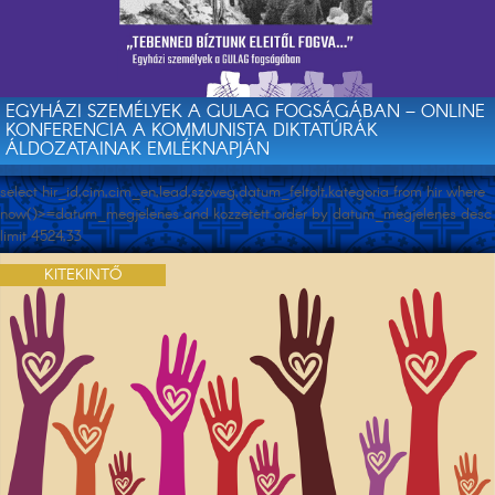
EGYHÁZI SZEMÉLYEK A GULAG FOGSÁGÁBAN – ONLINE
KONFERENCIA A KOMMUNISTA DIKTATÚRÁK
ÁLDOZATAINAK EMLÉKNAPJÁN
select hir_id,cim,cim_en,lead,szoveg,datum_feltolt,kategoria from hir where
now()>=datum_megjelenes and kozzetett order by datum_megjelenes desc
limit 4524,33
KITEKINTŐ