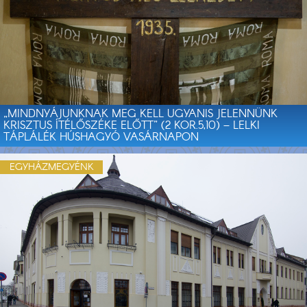
„MINDNYÁJUNKNAK MEG KELL UGYANIS JELENNÜNK
KRISZTUS ÍTÉLŐSZÉKE ELŐTT” (2 KOR.5,10) – LELKI
TÁPLÁLÉK HÚSHAGYÓ VASÁRNAPON
EGYHÁZMEGYÉNK