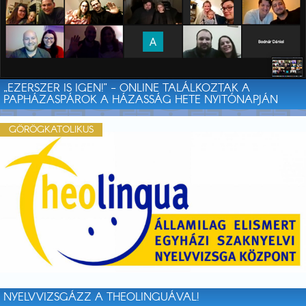
„EZERSZER IS IGEN!” - ONLINE TALÁLKOZTAK A
PAPHÁZASPÁROK A HÁZASSÁG HETE NYITÓNAPJÁN
GÖRÖGKATOLIKUS
NYELVVIZSGÁZZ A THEOLINGUÁVAL!