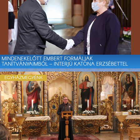
MINDENEKELŐTT EMBERT FORMÁLJAK
TANÍTVÁNYAIMBÓL – INTERJÚ KATONA ERZSÉBETTEL
EGYHÁZMEGYÉNK