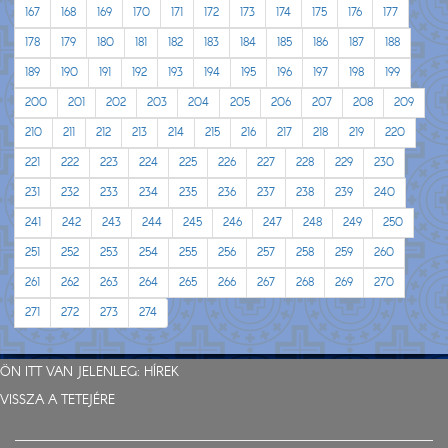
167
168
169
170
171
172
173
174
175
176
177
178
179
180
181
182
183
184
185
186
187
188
189
190
191
192
193
194
195
196
197
198
199
200
201
202
203
204
205
206
207
208
209
210
211
212
213
214
215
216
217
218
219
220
221
222
223
224
225
226
227
228
229
230
231
232
233
234
235
236
237
238
239
240
241
242
243
244
245
246
247
248
249
250
251
252
253
254
255
256
257
258
259
260
261
262
263
264
265
266
267
268
269
270
271
272
273
274
ÖN ITT VAN JELENLEG:
HÍREK
VISSZA A TETEJÉRE