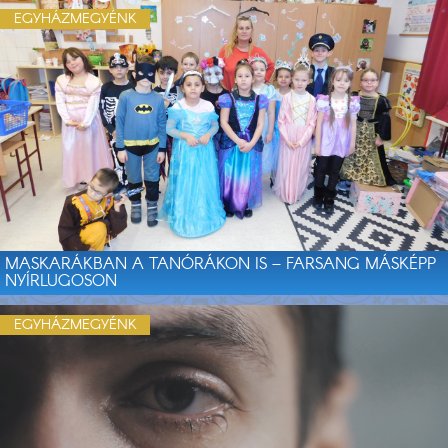
EGYHÁZMEGYÉNK
MASKARÁKBAN A TANÓRÁKON IS – FARSANG MÁSKÉPP
NYÍRLUGOSON
EGYHÁZMEGYÉNK