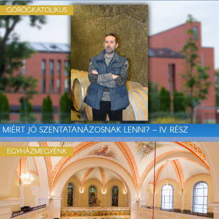
GÖRÖGKATOLIKUS
MIÉRT JÓ SZENTATANÁZOSNAK LENNI? – IV. RÉSZ
EGYHÁZMEGYÉNK