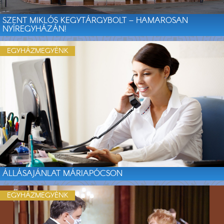
SZENT MIKLÓS KEGYTÁRGYBOLT – HAMAROSAN
NYÍREGYHÁZÁN!
EGYHÁZMEGYÉNK
ÁLLÁSAJÁNLAT MÁRIAPÓCSON
EGYHÁZMEGYÉNK