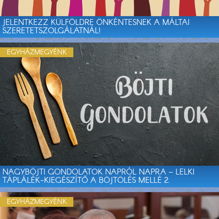
JELENTKEZZ KÜLFÖLDRE ÖNKÉNTESNEK A MÁLTAI
SZERETETSZOLGÁLATNÁL!
EGYHÁZMEGYÉNK
NAGYBÖJTI GONDOLATOK NAPRÓL NAPRA – LELKI
TÁPLÁLÉK-KIEGÉSZÍTŐ A BÖJTÖLÉS MELLÉ 2.
EGYHÁZMEGYÉNK