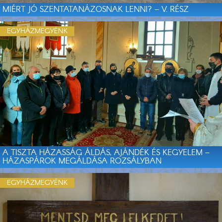
MIÉRT JÓ SZENTATANÁZOSNAK LENNI? – V. RÉSZ
EGYHÁZMEGYÉNK
A TISZTA HÁZASSÁG ÁLDÁS, AJÁNDÉK ÉS KEGYELEM –
HÁZASPÁROK MEGÁLDÁSA ROZSÁLYBAN
EGYHÁZMEGYÉNK