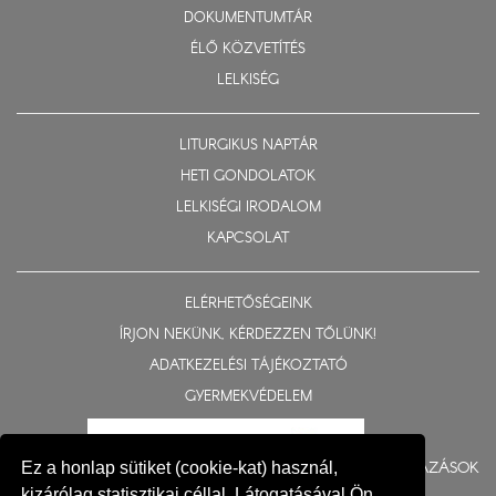
DOKUMENTUMTÁR
ÉLŐ KÖZVETÍTÉS
LELKISÉG
LITURGIKUS NAPTÁR
HETI GONDOLATOK
LELKISÉGI IRODALOM
KAPCSOLAT
ELÉRHETŐSÉGEINK
ÍRJON NEKÜNK, KÉRDEZZEN TŐLÜNK!
ADATKEZELÉSI TÁJÉKOZTATÓ
GYERMEKVÉDELEM
BERUHÁZÁSOK
Ez a honlap sütiket (cookie-kat) használ,
kizárólag statisztikai céllal. Látogatásával Ön