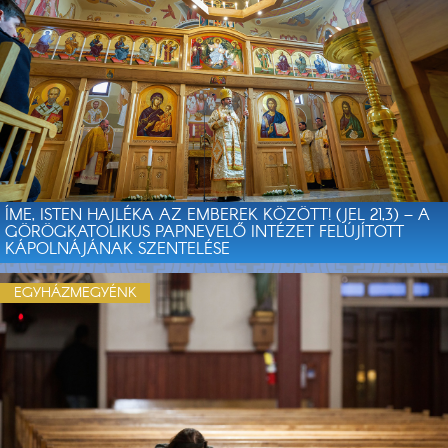
ÍME, ISTEN HAJLÉKA AZ EMBEREK KÖZÖTT! (JEL 21,3) – A
GÖRÖGKATOLIKUS PAPNEVELŐ INTÉZET FELÚJÍTOTT
KÁPOLNÁJÁNAK SZENTELÉSE
EGYHÁZMEGYÉNK