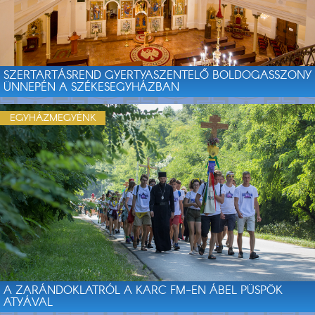
SZERTARTÁSREND GYERTYASZENTELŐ BOLDOGASSZONY
ÜNNEPÉN A SZÉKESEGYHÁZBAN
EGYHÁZMEGYÉNK
A ZARÁNDOKLATRÓL A KARC FM-EN ÁBEL PÜSPÖK
ATYÁVAL