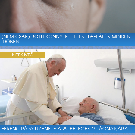
(NEM CSAK) BÖJTI KÖNNYEK – LELKI TÁPLÁLÉK MINDEN
IDŐBEN
KITEKINTŐ
FERENC PÁPA ÜZENETE A 29. BETEGEK VILÁGNAPJÁRA