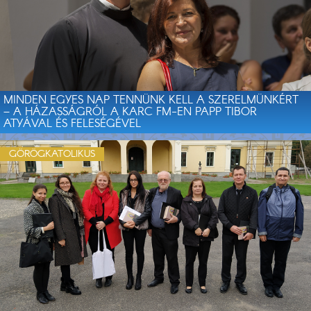
MINDEN EGYES NAP TENNÜNK KELL A SZERELMÜNKÉRT
– A HÁZASSÁGRÓL A KARC FM-EN PAPP TIBOR
ATYÁVAL ÉS FELESÉGÉVEL
GÖRÖGKATOLIKUS