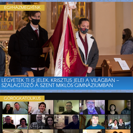
EGYHÁZMEGYÉNK
LEGYETEK TI IS JELEK, KRISZTUS JELEI A VILÁGBAN –
SZALAGTŰZŐ A SZENT MIKLÓS GIMNÁZIUMBAN
GÖRÖGKATOLIKUS