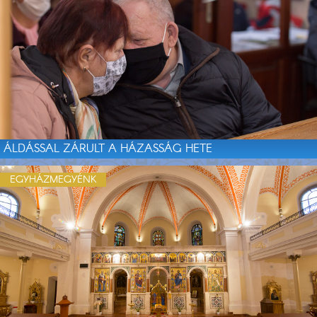
ÁLDÁSSAL ZÁRULT A HÁZASSÁG HETE
EGYHÁZMEGYÉNK