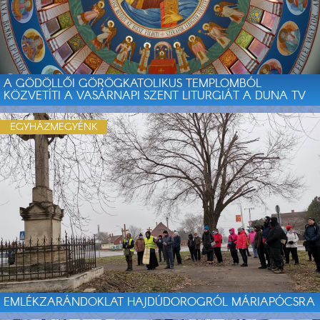
A GÖDÖLLŐI GÖRÖGKATOLIKUS TEMPLOMBÓL
KÖZVETÍTI A VASÁRNAPI SZENT LITURGIÁT A DUNA TV
EGYHÁZMEGYÉNK
EMLÉKZARÁNDOKLAT HAJDÚDOROGRÓL MÁRIAPÓCSRA