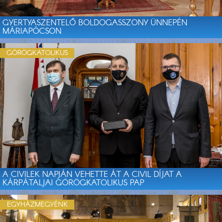
GYERTYASZENTELŐ BOLDOGASSZONY ÜNNEPÉN
MÁRIAPÓCSON
GÖRÖGKATOLIKUS
A CIVILEK NAPJÁN VEHETTE ÁT A CIVIL DÍJAT A
KÁRPÁTALJAI GÖRÖGKATOLIKUS PAP
EGYHÁZMEGYÉNK