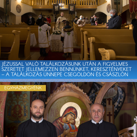
JÉZUSSAL VALÓ TALÁLKOZÁSUNK UTÁN A FIGYELMES
SZERETET JELLEMEZZEN BENNÜNKET, KERESZTÉNYEKET
– A TALÁLKOZÁS ÜNNEPE CSEGÖLDÖN ÉS CSÁSZLÓN
EGYHÁZMEGYÉNK