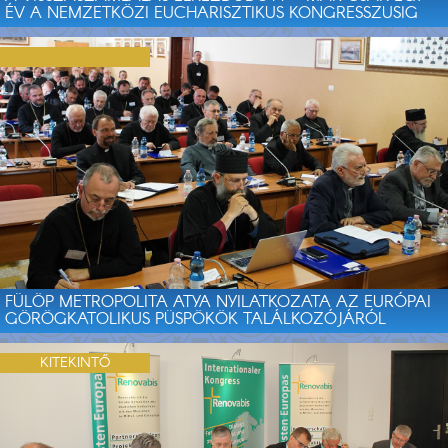
ÉV A NEMZETKÖZI EUCHARISZTIKUS KONGRESSZUSIG
FÜLÖP METROPOLITA ATYA NYILATKOZATA AZ EURÓPAI
GÖRÖGKATOLIKUS PÜSPÖKÖK TALÁLKOZÓJÁRÓL
KITEKINTŐ