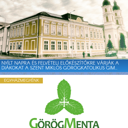
NYÍLT NAPRA ÉS FELVÉTELI ELŐKÉSZÍTŐKRE VÁRJÁK A
DIÁKOKAT A SZENT MIKLÓS GÖRÖGKATOLIKUS GIM...
EGYHÁZMEGYÉNK