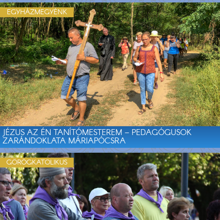
EGYHÁZMEGYÉNK
JÉZUS AZ ÉN TANÍTÓMESTEREM – PEDAGÓGUSOK
ZARÁNDOKLATA MÁRIAPÓCSRA
GÖRÖGKATOLIKUS