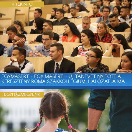
KITEKINTŐ
EGYMÁSÉRT - EGY MÁSÉRT – ÚJ TANÉVET NYITOTT A
KERESZTÉNY ROMA SZAKKOLLÉGIUMI HÁLÓZAT: A MÁ...
EGYHÁZMEGYÉNK