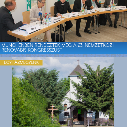
MÜNCHENBEN RENDEZTÉK MEG A 23. NEMZETKÖZI
RENOVABIS KONGRESSZUST
EGYHÁZMEGYÉNK