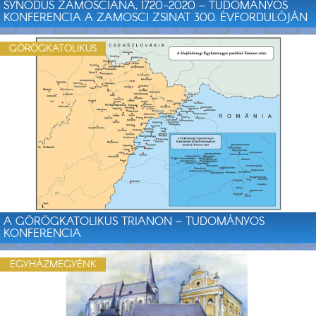
SYNODUS ZAMOSCIANA, 1720-2020 – TUDOMÁNYOS
KONFERENCIA A ZAMOSCI ZSINAT 300. ÉVFORDULÓJÁN
GÖRÖGKATOLIKUS
A GÖRÖGKATOLIKUS TRIANON – TUDOMÁNYOS
KONFERENCIA
EGYHÁZMEGYÉNK