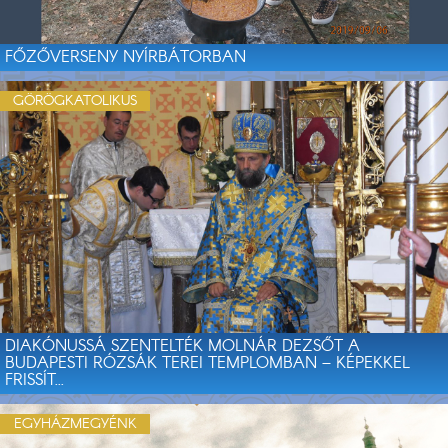
FŐZŐVERSENY NYÍRBÁTORBAN
GÖRÖGKATOLIKUS
DIAKÓNUSSÁ SZENTELTÉK MOLNÁR DEZSŐT A
BUDAPESTI RÓZSÁK TEREI TEMPLOMBAN – KÉPEKKEL
FRISSÍT...
EGYHÁZMEGYÉNK