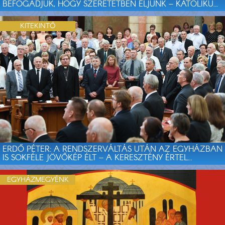
BEFOGADJUK, HOGY SZERETETBEN ÉLJÜNK – KATOLIKU...
KITEKINTŐ
ERDŐ PÉTER: A RENDSZERVÁLTÁS UTÁN AZ EGYHÁZBAN
IS SOKFÉLE JÖVŐKÉP ÉLT – A KERESZTÉNY ÉRTEL...
EGYHÁZMEGYÉNK