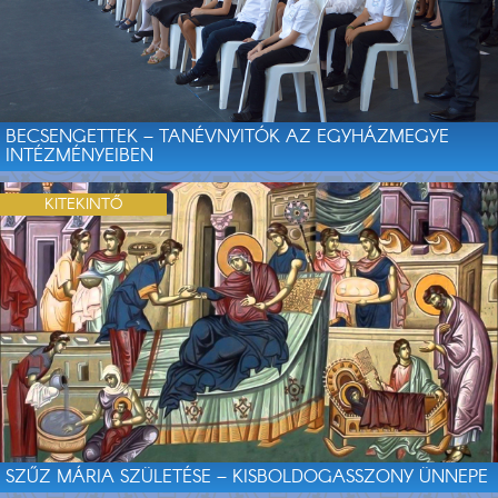
BECSENGETTEK – TANÉVNYITÓK AZ EGYHÁZMEGYE
INTÉZMÉNYEIBEN
KITEKINTŐ
SZŰZ MÁRIA SZÜLETÉSE – KISBOLDOGASSZONY ÜNNEPE