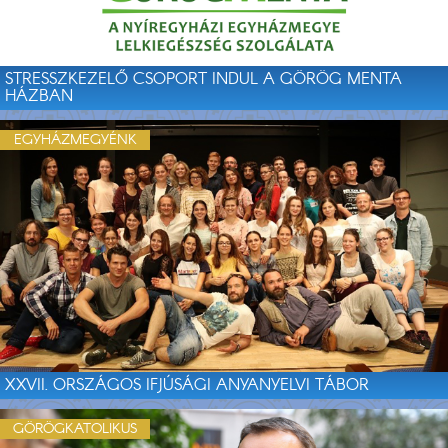
STRESSZKEZELŐ CSOPORT INDUL A GÖRÖG MENTA
HÁZBAN
EGYHÁZMEGYÉNK
XXVII. ORSZÁGOS IFJÚSÁGI ANYANYELVI TÁBOR
GÖRÖGKATOLIKUS