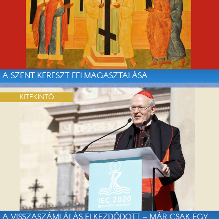
A SZENT KERESZT FELMAGASZTALÁSA
KITEKINTŐ
A VISSZASZÁMLÁLÁS ELKEZDŐDÖTT – MÁR CSAK EGY