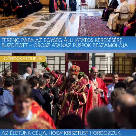
FERENC PÁPA AZ EGYSÉG ÁLLHATATOS KERESÉSÉRE
BUZDÍTOTT – OROSZ ATANÁZ PÜSPÖK BESZÁMOLÓJA
GÖRÖGKATOLIKUS
AZ ÉLETÜNK CÉLJA, HOGY KRISZTUST HORDOZZUK,