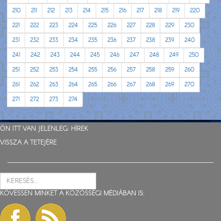
210
211
212
213
214
215
216
217
218
219
220
221
222
223
224
225
226
227
228
229
230
231
232
233
234
235
236
237
238
239
240
241
242
243
244
245
246
247
248
249
250
251
252
253
254
255
256
257
258
259
260
261
262
263
264
265
266
267
268
269
270
271
272
273
274
ÖN ITT VAN JELENLEG:
HÍREK
VISSZA A TETEJÉRE
KÖVESSEN MINKET A KÖZÖSSÉGI MÉDIÁBAN IS: