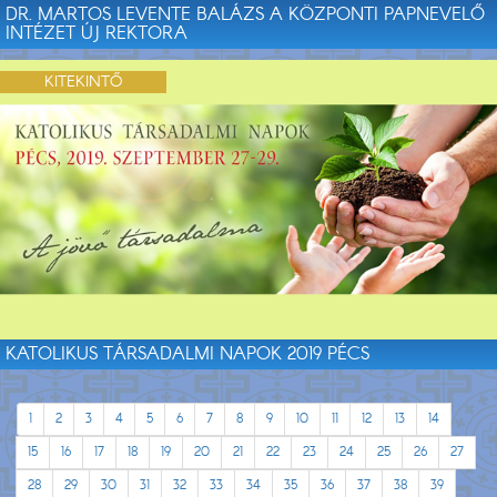
DR. MARTOS LEVENTE BALÁZS A KÖZPONTI PAPNEVELŐ
INTÉZET ÚJ REKTORA
KITEKINTŐ
KATOLIKUS TÁRSADALMI NAPOK 2019 PÉCS
1
2
3
4
5
6
7
8
9
10
11
12
13
14
15
16
17
18
19
20
21
22
23
24
25
26
27
28
29
30
31
32
33
34
35
36
37
38
39