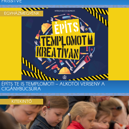
FRISSÍTVE
EGYHÁZMEGYÉNK
ÉPÍTS TE IS TEMPLOMOT! – ALKOTÓI VERSENY A
CIGÁNYBÚCSÚRA
KITEKINTŐ