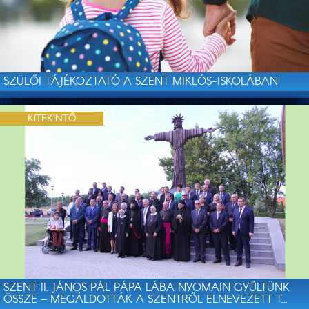
SZÜLŐI TÁJÉKOZTATÓ A SZENT MIKLÓS-ISKOLÁBAN
KITEKINTŐ
SZENT II. JÁNOS PÁL PÁPA LÁBA NYOMAIN GYŰLTÜNK
ÖSSZE – MEGÁLDOTTÁK A SZENTRŐL ELNEVEZETT T...