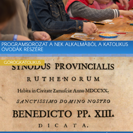
PROGRAMSOROZAT A NEK ALKALMÁBÓL A KATOLIKUS
ÓVODÁK RÉSZÉRE
GÖRÖGKATOLIKUS