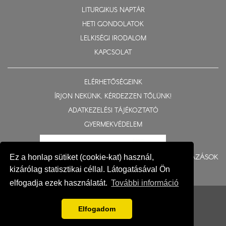
LITURGIKUS NAPTÁR
HETI GONDOLATOK
LELKISÉGI IRODALOM
KAPCSOLAT
ELÉRHETŐSÉGEINK
ÍRJON NEKÜNK, KÉRDEZZEN TŐLÜNK!
ADATKEZELÉSI TÁJÉKOZTATÓ
GYERMEKVÉDELEM
BERUHÁZÁSOK
Ez a honlap sütiket (cookie-kat) használ,
kizárólag statisztikai céllal. Látogatásával Ön
elfogadja ezek használatát.
További információ
© 2015-2026 Nyíregyházi Egyházmegye
Impresszum
Elfogadom
Fejlesztés: Gerner Attila, Zadubenszki Norbert