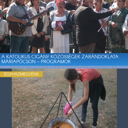
A KATOLIKUS CIGÁNY KÖZÖSSÉGEK ZARÁNDOKLATA
MÁRIAPÓCSON – PROGRAMOK
EGYHÁZMEGYÉNK