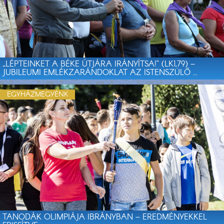
„LÉPTEINKET A BÉKE ÚTJÁRA IRÁNYÍTSA!” (LK1,79) –
JUBILEUMI EMLÉKZARÁNDOKLAT AZ ISTENSZÜLŐ ...
EGYHÁZMEGYÉNK
TANODÁK OLIMPIÁJA IBRÁNYBAN – EREDMÉNYEKKEL