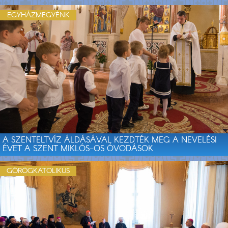
EGYHÁZMEGYÉNK
A SZENTELTVÍZ ÁLDÁSÁVAL KEZDTÉK MEG A NEVELÉSI
ÉVET A SZENT MIKLÓS-OS ÓVODÁSOK
GÖRÖGKATOLIKUS