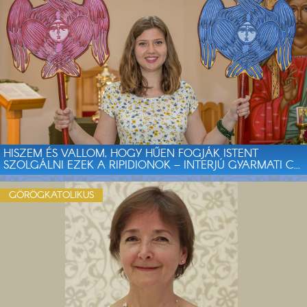
HISZEM ÉS VALLOM, HOGY HŰEN FOGJÁK ISTENT
SZOLGÁLNI EZEK A RIPIDIONOK – INTERJÚ GYARMATI C...
GÖRÖGKATOLIKUS