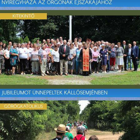
NYÍREGYHÁZA AZ ORGONÁK ÉJSZAKÁJÁHOZ
KITEKINTŐ
JUBILEUMOT ÜNNEPELTEK KÁLLÓSEMJÉNBEN
GÖRÖGKATOLIKUS