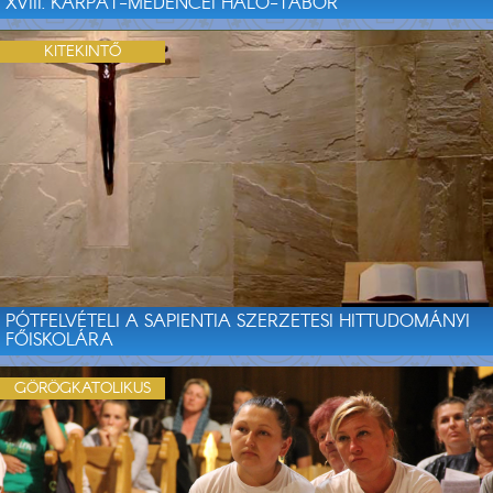
XVIII. KÁRPÁT-MEDENCEI HÁLÓ-TÁBOR
KITEKINTŐ
PÓTFELVÉTELI A SAPIENTIA SZERZETESI HITTUDOMÁNYI
FŐISKOLÁRA
GÖRÖGKATOLIKUS