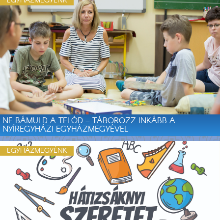
EGYHÁZMEGYÉNK
NE BÁMULD A TELÓD – TÁBOROZZ INKÁBB A
NYÍREGYHÁZI EGYHÁZMEGYÉVEL
EGYHÁZMEGYÉNK