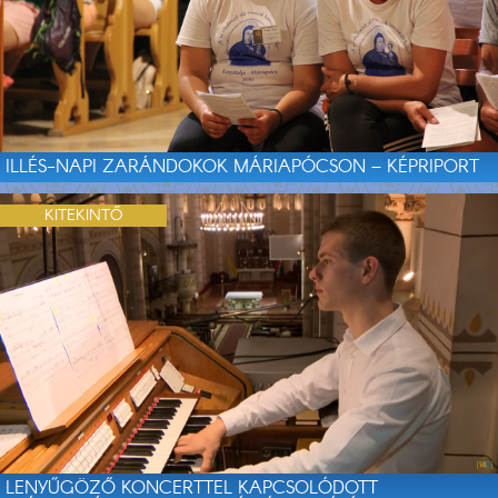
ILLÉS-NAPI ZARÁNDOKOK MÁRIAPÓCSON – KÉPRIPORT
KITEKINTŐ
LENYŰGÖZŐ KONCERTTEL KAPCSOLÓDOTT