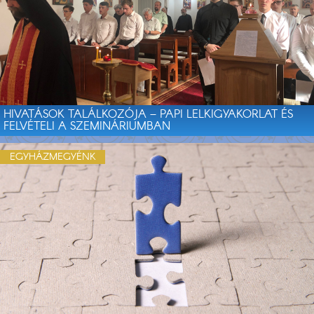
HIVATÁSOK TALÁLKOZÓJA – PAPI LELKIGYAKORLAT ÉS
FELVÉTELI A SZEMINÁRIUMBAN
EGYHÁZMEGYÉNK