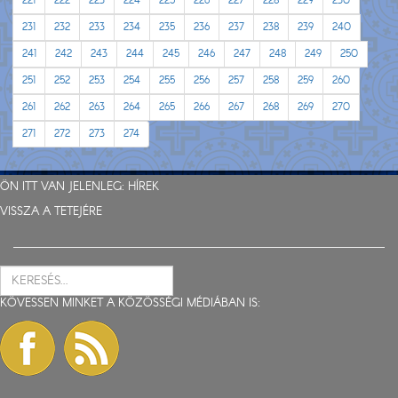
221
222
223
224
225
226
227
228
229
230
231
232
233
234
235
236
237
238
239
240
241
242
243
244
245
246
247
248
249
250
251
252
253
254
255
256
257
258
259
260
261
262
263
264
265
266
267
268
269
270
271
272
273
274
ÖN ITT VAN JELENLEG:
HÍREK
VISSZA A TETEJÉRE
KÖVESSEN MINKET A KÖZÖSSÉGI MÉDIÁBAN IS: