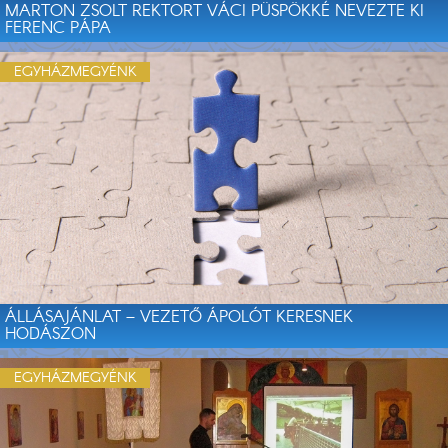
MARTON ZSOLT REKTORT VÁCI PÜSPÖKKÉ NEVEZTE KI
FERENC PÁPA
EGYHÁZMEGYÉNK
ÁLLÁSAJÁNLAT – VEZETŐ ÁPOLÓT KERESNEK
HODÁSZON
EGYHÁZMEGYÉNK