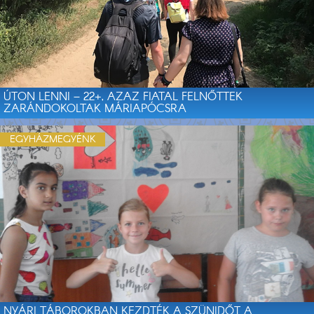
ÚTON LENNI – 22+, AZAZ FIATAL FELNŐTTEK
ZARÁNDOKOLTAK MÁRIAPÓCSRA
EGYHÁZMEGYÉNK
NYÁRI TÁBOROKBAN KEZDTÉK A SZÜNIDŐT A