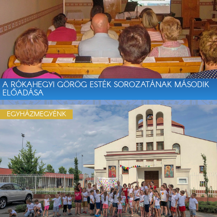
A RÓKAHEGYI GÖRÖG ESTÉK SOROZATÁNAK MÁSODIK
ELŐADÁSA
EGYHÁZMEGYÉNK