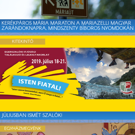
KERÉKPÁROS MÁRIA MARATON A MARIAZELLI MAGYAR
ZARÁNDOKNAPRA, MINDSZENTY BÍBOROS NYOMDOKÁN
KITEKINTŐ
JÚLIUSBAN ISMÉT SZALÓK!
EGYHÁZMEGYÉNK