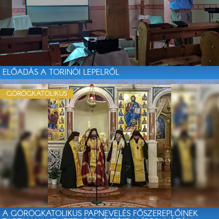
ELŐADÁS A TORINÓI LEPELRŐL
GÖRÖGKATOLIKUS
A GÖRÖGKATOLIKUS PAPNEVELÉS FŐSZEREPLŐINEK