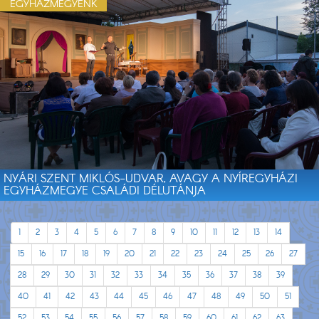
EGYHÁZMEGYÉNK
NYÁRI SZENT MIKLÓS-UDVAR, AVAGY A NYÍREGYHÁZI
EGYHÁZMEGYE CSALÁDI DÉLUTÁNJA
1
2
3
4
5
6
7
8
9
10
11
12
13
14
15
16
17
18
19
20
21
22
23
24
25
26
27
28
29
30
31
32
33
34
35
36
37
38
39
40
41
42
43
44
45
46
47
48
49
50
51
52
53
54
55
56
57
58
59
60
61
62
63