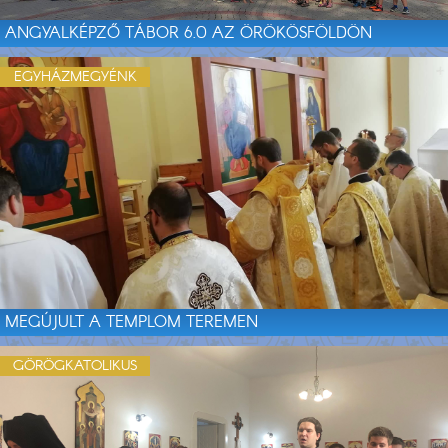
ANGYALKÉPZŐ TÁBOR 6.0 AZ ÖRÖKÖSFÖLDÖN
EGYHÁZMEGYÉNK
MEGÚJULT A TEMPLOM TEREMEN
GÖRÖGKATOLIKUS