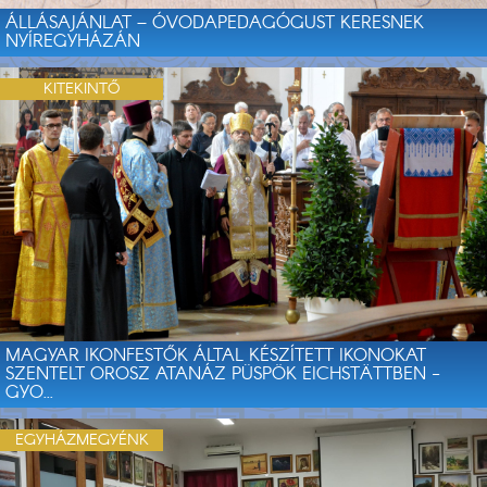
ÁLLÁSAJÁNLAT – ÓVODAPEDAGÓGUST KERESNEK
NYÍREGYHÁZÁN
KITEKINTŐ
MAGYAR IKONFESTŐK ÁLTAL KÉSZÍTETT IKONOKAT
SZENTELT OROSZ ATANÁZ PÜSPÖK EICHSTÄTTBEN -
GYO...
EGYHÁZMEGYÉNK