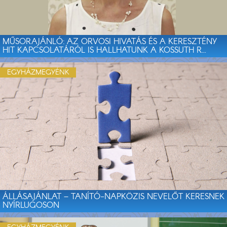
MŰSORAJÁNLÓ: AZ ORVOSI HIVATÁS ÉS A KERESZTÉNY
HIT KAPCSOLATÁRÓL IS HALLHATUNK A KOSSUTH R...
EGYHÁZMEGYÉNK
ÁLLÁSAJÁNLAT – TANÍTÓ-NAPKÖZIS NEVELŐT KERESNEK
NYÍRLUGOSON