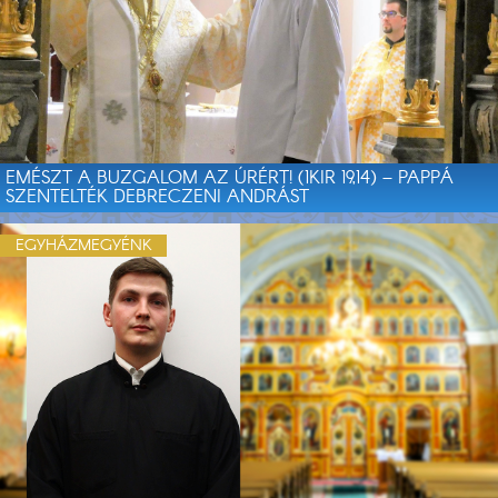
EMÉSZT A BUZGALOM AZ ÚRÉRT! (1KIR 19,14) – PAPPÁ
SZENTELTÉK DEBRECZENI ANDRÁST
EGYHÁZMEGYÉNK