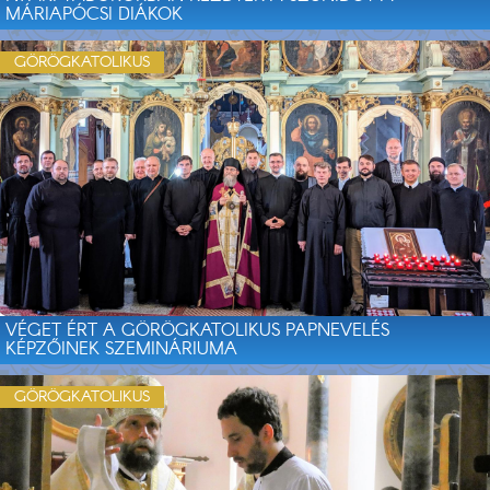
MÁRIAPÓCSI DIÁKOK
GÖRÖGKATOLIKUS
VÉGET ÉRT A GÖRÖGKATOLIKUS PAPNEVELÉS
KÉPZŐINEK SZEMINÁRIUMA
GÖRÖGKATOLIKUS