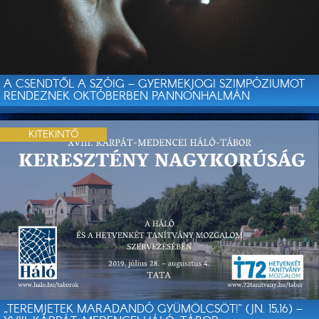
A CSENDTŐL A SZÓIG – GYERMEKJOGI SZIMPÓZIUMOT
RENDEZNEK OKTÓBERBEN PANNONHALMÁN
KITEKINTŐ
„TEREMJETEK MARADANDÓ GYÜMÖLCSÖT!” (JN. 15,16) –