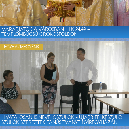
MARADJATOK A VÁROSBAN...! LK 24,49 –
TEMPLOMBÚCSÚ ÖRÖKÖSFÖLDÖN
EGYHÁZMEGYÉNK
HIVATALOSAN IS NEVELŐSZÜLŐK - ÚJABB FELKÉSZÜLŐ
SZÜLŐK SZEREZTEK TANÚSÍTVÁNYT NYÍREGYHÁZÁN