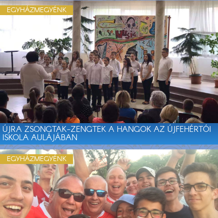
EGYHÁZMEGYÉNK
ÚJRA ZSONGTAK-ZENGTEK A HANGOK AZ ÚJFEHÉRTÓI
ISKOLA AULÁJÁBAN
EGYHÁZMEGYÉNK