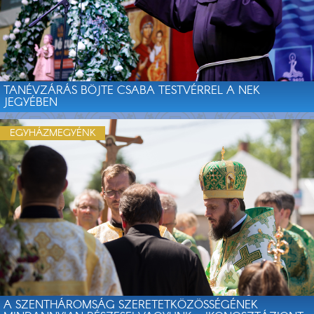
TANÉVZÁRÁS BÖJTE CSABA TESTVÉRREL A NEK
JEGYÉBEN
EGYHÁZMEGYÉNK
A SZENTHÁROMSÁG SZERETETKÖZÖSSÉGÉNEK