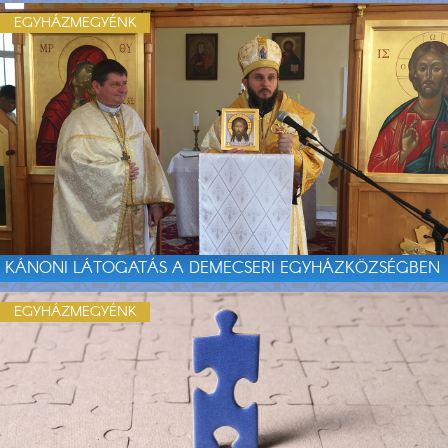
EGYHÁZMEGYÉNK
KÁNONI LÁTOGATÁS A DEMECSERI EGYHÁZKÖZSÉGBEN
EGYHÁZMEGYÉNK