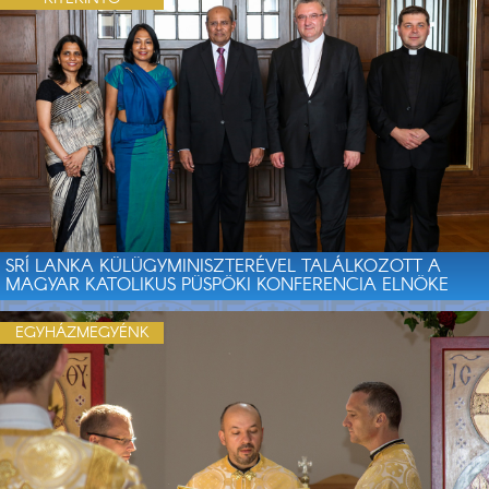
SRÍ LANKA KÜLÜGYMINISZTERÉVEL TALÁLKOZOTT A
MAGYAR KATOLIKUS PÜSPÖKI KONFERENCIA ELNÖKE
EGYHÁZMEGYÉNK