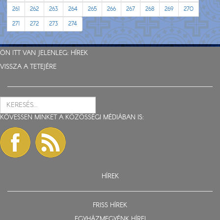
261
262
263
264
265
266
267
268
269
270
271
272
273
274
ÖN ITT VAN JELENLEG:
HÍREK
VISSZA A TETEJÉRE
KÖVESSEN MINKET A KÖZÖSSÉGI MÉDIÁBAN IS:
HÍREK
FRISS HÍREK
EGYHÁZMEGYÉNK HÍREI