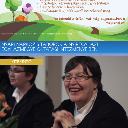
NYÁRI NAPKÖZIS TÁBOROK A NYÍREGYHÁZI
EGYHÁZMEGYE OKTATÁSI INTÉZMÉNYEIBEN
KITEKINTŐ