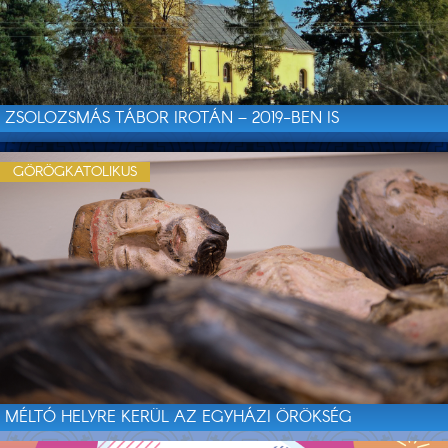
ZSOLOZSMÁS TÁBOR IROTÁN – 2019-BEN IS
GÖRÖGKATOLIKUS
MÉLTÓ HELYRE KERÜL AZ EGYHÁZI ÖRÖKSÉG