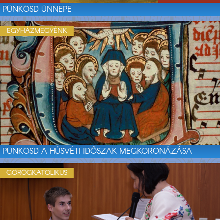
PÜNKÖSD ÜNNEPE
EGYHÁZMEGYÉNK
PÜNKÖSD A HÚSVÉTI IDŐSZAK MEGKORONÁZÁSA
GÖRÖGKATOLIKUS