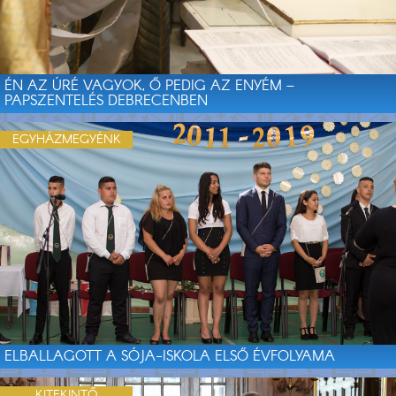
ÉN AZ ÚRÉ VAGYOK, Ő PEDIG AZ ENYÉM –
PAPSZENTELÉS DEBRECENBEN
EGYHÁZMEGYÉNK
ELBALLAGOTT A SÓJA-ISKOLA ELSŐ ÉVFOLYAMA
KITEKINTŐ