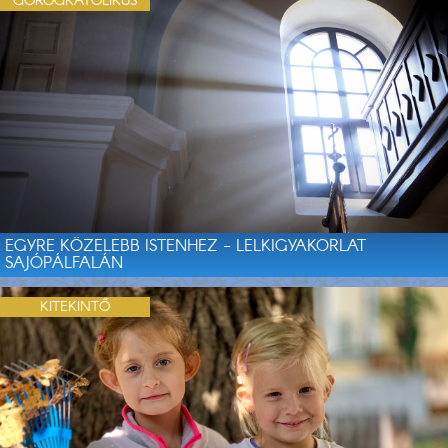
GÖRÖGKATOLIKUS
EGYRE KÖZELEBB ISTENHEZ - LELKIGYAKORLAT
SAJÓPÁLFALÁN
KITEKINTŐ