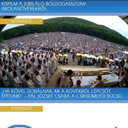
KISFILM A JUBILÁLÓ BOLDOGASSZONY
ISKOLANŐVÉREKRŐL
KITEKINTŐ
„HA KŐVEL DOBÁLNAK, MI A KÖVEKBŐL LÉPCSŐT
ÉPÍTÜNK!” – PÁL JÓZSEF CSABA A CSÍKSOMLYÓI BÚCSÚ...
KITEKINTŐ