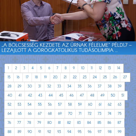
„A BÖLCSESSÉG KEZDETE AZ ÚRNAK FÉLELME” PÉLD1,7 –
LEZAJLOTT A GÖRÖGKATOLIKUS TUDÁSOLIMPIA ...
1
2
3
4
5
6
7
8
9
10
11
12
13
14
15
16
17
18
19
20
21
22
23
24
25
26
27
28
29
30
31
32
33
34
35
36
37
38
39
40
41
42
43
44
45
46
47
48
49
50
51
52
53
54
55
56
57
58
59
60
61
62
63
64
65
66
67
68
69
70
71
72
73
74
75
76
77
78
79
80
81
82
83
84
85
86
87
88
89
90
91
92
93
94
95
96
97
98
99