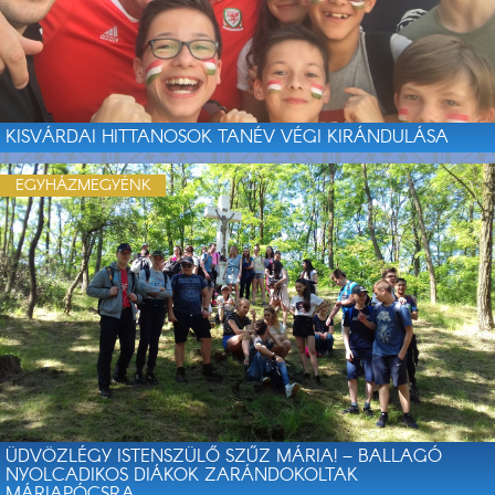
KISVÁRDAI HITTANOSOK TANÉV VÉGI KIRÁNDULÁSA
EGYHÁZMEGYÉNK
ÜDVÖZLÉGY ISTENSZÜLŐ SZŰZ MÁRIA! – BALLAGÓ
NYOLCADIKOS DIÁKOK ZARÁNDOKOLTAK
MÁRIAPÓCSRA