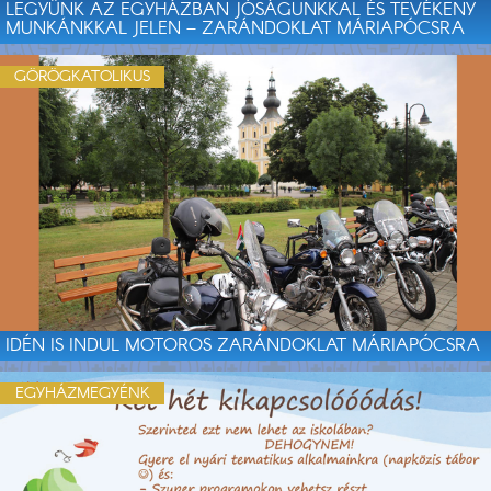
LEGYÜNK AZ EGYHÁZBAN JÓSÁGUNKKAL ÉS TEVÉKENY
MUNKÁNKKAL JELEN – ZARÁNDOKLAT MÁRIAPÓCSRA
GÖRÖGKATOLIKUS
IDÉN IS INDUL MOTOROS ZARÁNDOKLAT MÁRIAPÓCSRA
EGYHÁZMEGYÉNK