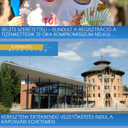
SEGÍTS SZERETETTEL! – ELINDULT A REGISZTRÁCIÓ A
TIZENKETTEDIK 72 ÓRA KOMPROMISSZUM NÉLKÜL ...
KITEKINTŐ
KERESZTÉNY ÉRTÉKRENDŰ VEZETŐKÉPZÉS INDUL A
KAPOSVÁRI EGYETEMEN