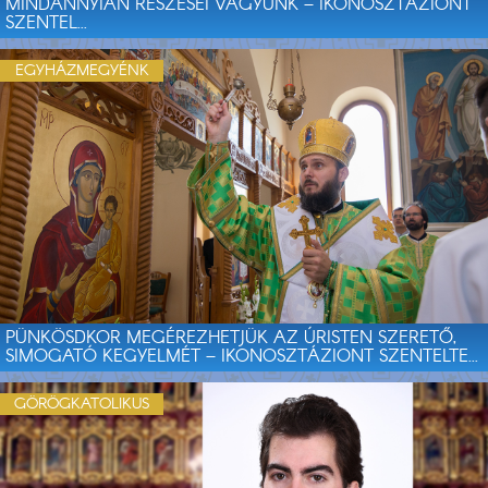
MINDANNYIAN RÉSZESEI VAGYUNK – IKONOSZTÁZIONT
SZENTEL...
EGYHÁZMEGYÉNK
PÜNKÖSDKOR MEGÉREZHETJÜK AZ ÚRISTEN SZERETŐ,
SIMOGATÓ KEGYELMÉT – IKONOSZTÁZIONT SZENTELTE...
GÖRÖGKATOLIKUS