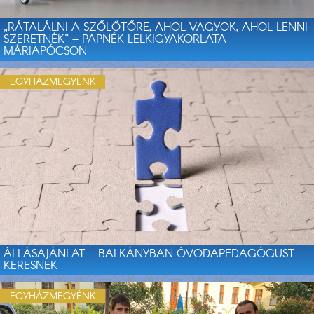
„RÁTALÁLNI A SZŐLŐTŐRE, AHOL VAGYOK, AHOL LENNI
SZERETNÉK” – PAPNÉK LELKIGYAKORLATA
MÁRIAPÓCSON
EGYHÁZMEGYÉNK
ÁLLÁSAJÁNLAT – BALKÁNYBAN ÓVODAPEDAGÓGUST
KERESNEK
EGYHÁZMEGYÉNK