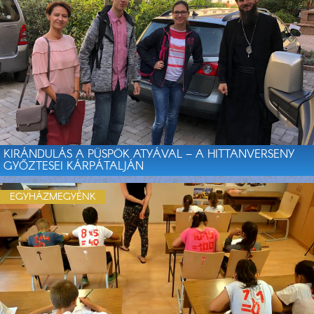
KIRÁNDULÁS A PÜSPÖK ATYÁVAL – A HITTANVERSENY
GYŐZTESEI KÁRPÁTALJÁN
EGYHÁZMEGYÉNK