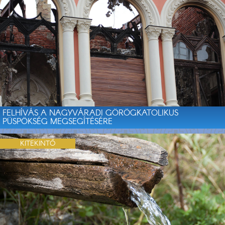
FELHÍVÁS A NAGYVÁRADI GÖRÖGKATOLIKUS
PÜSPÖKSÉG MEGSEGÍTÉSÉRE
KITEKINTŐ