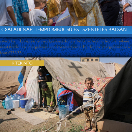
CSALÁDI NAP, TEMPLOMBÚCSÚ ÉS -SZENTELÉS BALSÁN
select hir_id,cim,cim_en,lead,szoveg,datum_feltolt,kategoria from hir where
now()>=datum_megjelenes and kozzetett order by datum_megjelenes desc
limit 6735,33
KITEKINTŐ