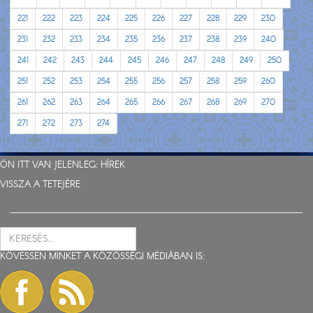
221
222
223
224
225
226
227
228
229
230
231
232
233
234
235
236
237
238
239
240
241
242
243
244
245
246
247
248
249
250
251
252
253
254
255
256
257
258
259
260
261
262
263
264
265
266
267
268
269
270
271
272
273
274
ÖN ITT VAN JELENLEG:
HÍREK
VISSZA A TETEJÉRE
KÖVESSEN MINKET A KÖZÖSSÉGI MÉDIÁBAN IS: