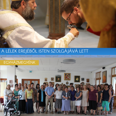
A LÉLEK EREJÉBŐL ISTEN SZOLGÁJÁVÁ LETT
EGYHÁZMEGYÉNK