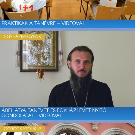
PRAKTIKÁK A TANÉVRE – VIDEÓVAL
EGYHÁZMEGYÉNK
ÁBEL ATYA TANÉVET ÉS EGYHÁZI ÉVET NYITÓ
GONDOLATAI – VIDEÓVAL
GÖRÖGKATOLIKUS