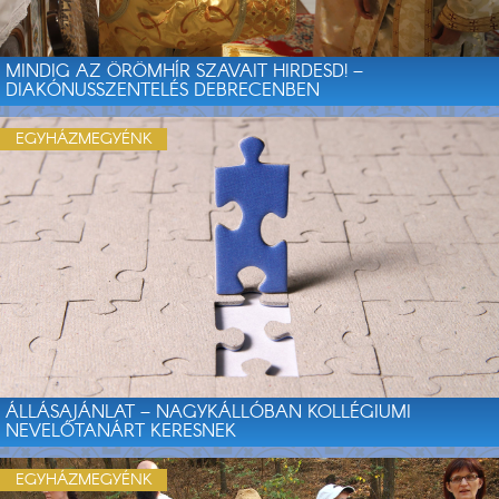
MINDIG AZ ÖRÖMHÍR SZAVAIT HIRDESD! –
DIAKÓNUSSZENTELÉS DEBRECENBEN
EGYHÁZMEGYÉNK
ÁLLÁSAJÁNLAT – NAGYKÁLLÓBAN KOLLÉGIUMI
NEVELŐTANÁRT KERESNEK
EGYHÁZMEGYÉNK