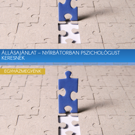
ÁLLÁSAJÁNLAT – NYÍRBÁTORBAN PSZICHOLÓGUST
KERESNEK
EGYHÁZMEGYÉNK