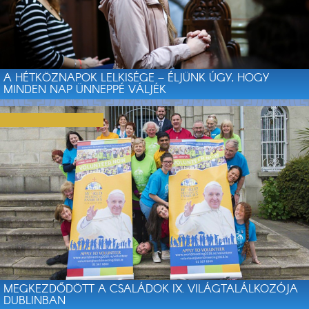
A HÉTKÖZNAPOK LELKISÉGE – ÉLJÜNK ÚGY, HOGY
MINDEN NAP ÜNNEPPÉ VÁLJÉK
MEGKEZDŐDÖTT A CSALÁDOK IX. VILÁGTALÁLKOZÓJA
DUBLINBAN