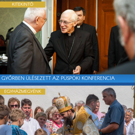
KITEKINTŐ
GYŐRBEN ÜLÉSEZETT AZ PÜSPÖKI KONFERENCIA
EGYHÁZMEGYÉNK