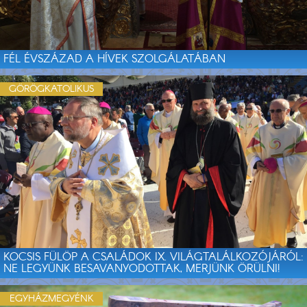
FÉL ÉVSZÁZAD A HÍVEK SZOLGÁLATÁBAN
GÖRÖGKATOLIKUS
KOCSIS FÜLÖP A CSALÁDOK IX. VILÁGTALÁLKOZÓJÁRÓL:
NE LEGYÜNK BESAVANYODOTTAK, MERJÜNK ÖRÜLNI!
EGYHÁZMEGYÉNK