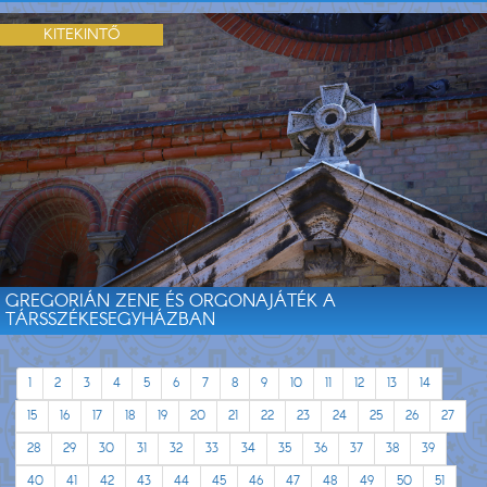
KITEKINTŐ
GREGORIÁN ZENE ÉS ORGONAJÁTÉK A
TÁRSSZÉKESEGYHÁZBAN
1
2
3
4
5
6
7
8
9
10
11
12
13
14
15
16
17
18
19
20
21
22
23
24
25
26
27
28
29
30
31
32
33
34
35
36
37
38
39
40
41
42
43
44
45
46
47
48
49
50
51