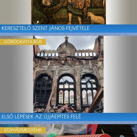
KERESZTELŐ SZENT JÁNOS FEJVÉTELE
GÖRÖGKATOLIKUS
ELSŐ LÉPÉSEK AZ ÚJJÁÉPÍTÉS FELÉ
EGYHÁZMEGYÉNK