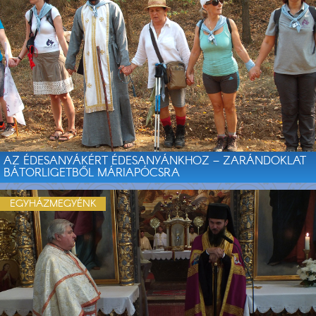
AZ ÉDESANYÁKÉRT ÉDESANYÁNKHOZ – ZARÁNDOKLAT
BÁTORLIGETBŐL MÁRIAPÓCSRA
EGYHÁZMEGYÉNK