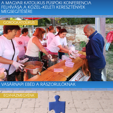
A MAGYAR KATOLIKUS PÜSPÖKI KONFERENCIA
FELHÍVÁSA A KÖZEL-KELETI KERESZTÉNYEK
MEGSEGÍTÉSÉRE
GÖRÖGKATOLIKUS
VASÁRNAPI EBÉD A RÁSZORULÓKNAK
EGYHÁZMEGYÉNK