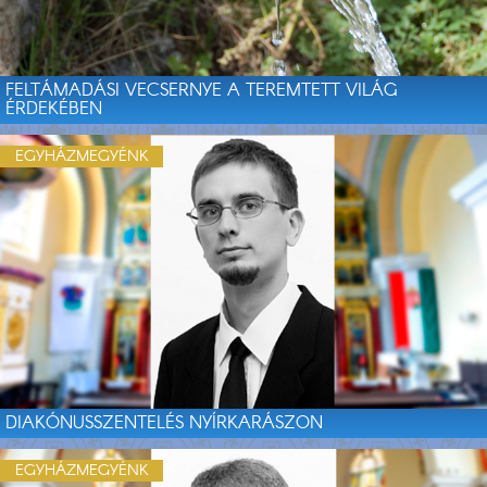
FELTÁMADÁSI VECSERNYE A TEREMTETT VILÁG
ÉRDEKÉBEN
EGYHÁZMEGYÉNK
DIAKÓNUSSZENTELÉS NYÍRKARÁSZON
EGYHÁZMEGYÉNK