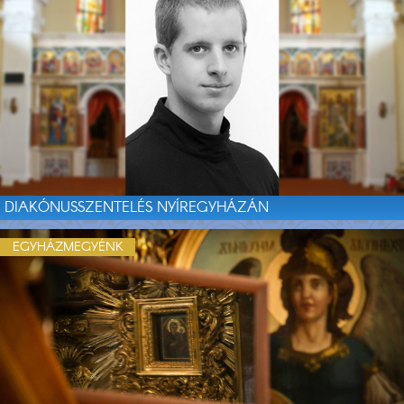
DIAKÓNUSSZENTELÉS NYÍREGYHÁZÁN
EGYHÁZMEGYÉNK