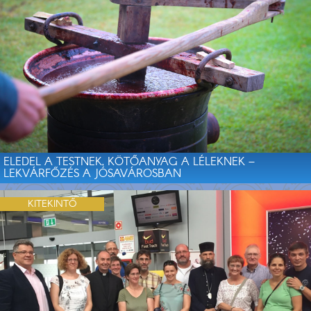
ELEDEL A TESTNEK, KÖTŐANYAG A LÉLEKNEK –
LEKVÁRFŐZÉS A JÓSAVÁROSBAN
KITEKINTŐ