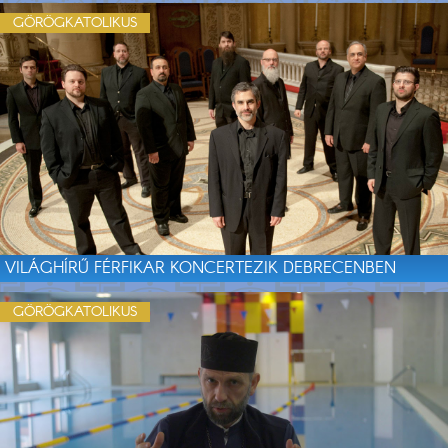
GÖRÖGKATOLIKUS
VILÁGHÍRŰ FÉRFIKAR KONCERTEZIK DEBRECENBEN
GÖRÖGKATOLIKUS