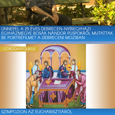
ÜNNEPEL A 25 ÉVES DEBRECEN-NYÍREGYHÁZI
EGYHÁZMEGYE BOSÁK NÁNDOR PÜSPÖKRŐL MUTATTAK
BE PORTRÉFILMET A DEBRECENI MOZIBAN
GÖRÖGKATOLIKUS
SZIMPOZION AZ EUCHARISZTIÁRÓL