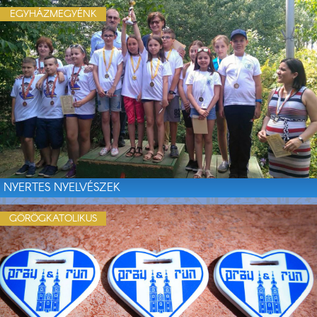
EGYHÁZMEGYÉNK
NYERTES NYELVÉSZEK
GÖRÖGKATOLIKUS