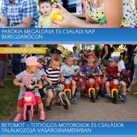
PARÓKIA MEGÁLDÁSA ÉS CSALÁDI NAP
BEREGDARÓCON
EGYHÁZMEGYÉNK
BETOMOT – TOTYOGÓS MOTOROSOK ÉS CSALÁDOK
TALÁLKOZÓJA VÁSÁROSNAMÉNYBAN