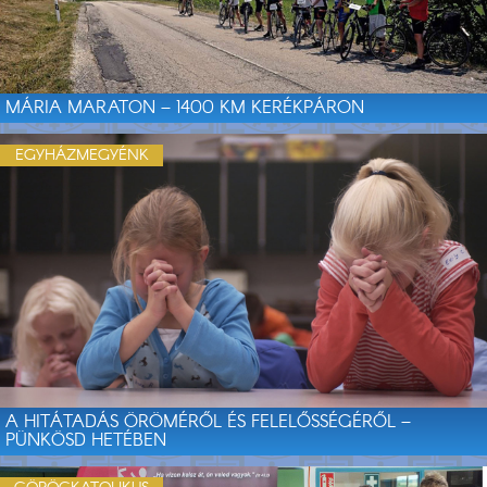
MÁRIA MARATON – 1400 KM KERÉKPÁRON
EGYHÁZMEGYÉNK
A HITÁTADÁS ÖRÖMÉRŐL ÉS FELELŐSSÉGÉRŐL –
PÜNKÖSD HETÉBEN