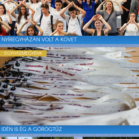
NYÍREGYHÁZÁN VOLT A KÖVET
EGYHÁZMEGYÉNK
IDÉN IS ÉG A GÖRÖGTŰZ