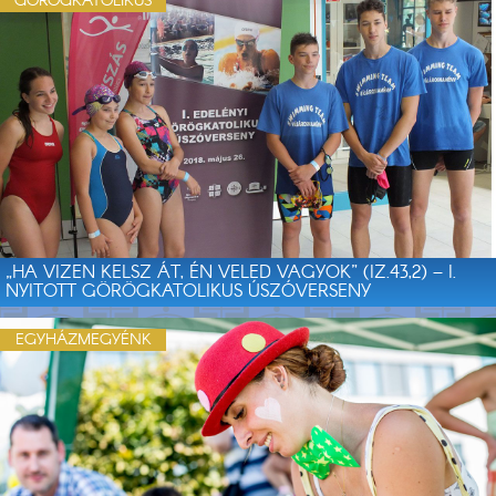
GÖRÖGKATOLIKUS
„HA VIZEN KELSZ ÁT, ÉN VELED VAGYOK” (IZ.43,2) – I.
NYITOTT GÖRÖGKATOLIKUS ÚSZÓVERSENY
EGYHÁZMEGYÉNK