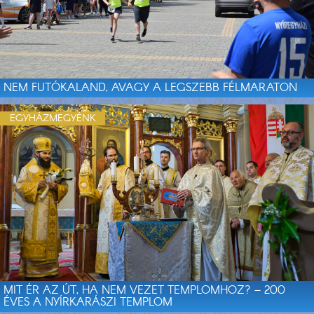
NEM FUTÓKALAND, AVAGY A LEGSZEBB FÉLMARATON
EGYHÁZMEGYÉNK
MIT ÉR AZ ÚT, HA NEM VEZET TEMPLOMHOZ? – 200
ÉVES A NYÍRKARÁSZI TEMPLOM