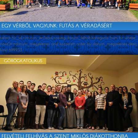
EGY VÉRBŐL VAGYUNK: FUTÁS A VÉRADÁSÉRT
select hir_id,cim,cim_en,lead,szoveg,datum_feltolt,kategoria from hir where
now()>=datum_megjelenes and kozzetett order by datum_megjelenes desc
limit 6999,33
GÖRÖGKATOLIKUS
FELVÉTELI FELHÍVÁS A SZENT MIKLÓS DIÁKOTTHONBA