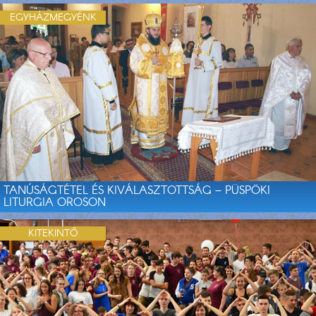
EGYHÁZMEGYÉNK
TANÚSÁGTÉTEL ÉS KIVÁLASZTOTTSÁG – PÜSPÖKI
LITURGIA OROSON
KITEKINTŐ