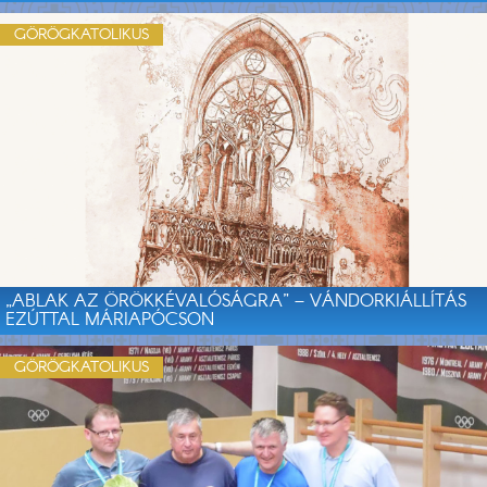
GÖRÖGKATOLIKUS
„ABLAK AZ ÖRÖKKÉVALÓSÁGRA” – VÁNDORKIÁLLÍTÁS
EZÚTTAL MÁRIAPÓCSON
GÖRÖGKATOLIKUS