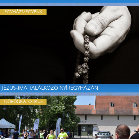
EGYHÁZMEGYÉNK
JÉZUS-IMA TALÁLKOZÓ NYÍREGYHÁZÁN
GÖRÖGKATOLIKUS