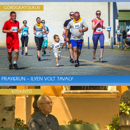
GÖRÖGKATOLIKUS
PRAY&RUN – ILYEN VOLT TAVALY
KITEKINTŐ