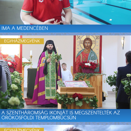
IMA A MEDENCÉBEN
EGYHÁZMEGYÉNK
A SZENTHÁROMSÁG IKONJÁT IS MEGSZENTELTÉK AZ
ÖRÖKÖSFÖLDI TEMPLOMBÚCSÚN
EGYHÁZMEGYÉNK