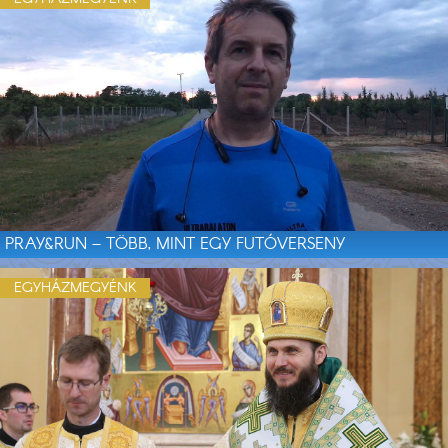
PRAY&RUN – TÖBB, MINT EGY FUTÓVERSENY
EGYHÁZMEGYÉNK