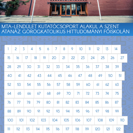
MTA-LENDÜLET KUTATÓCSOPORT ALAKUL A SZENT
ATANÁZ GÖRÖGKATOLIKUS HITTUDOMÁNYI FŐISKOLÁN
1
2
3
4
5
6
7
8
9
10
11
12
13
14
15
16
17
18
19
20
21
22
23
24
25
26
27
28
29
30
31
32
33
34
35
36
37
38
39
40
41
42
43
44
45
46
47
48
49
50
51
52
53
54
55
56
57
58
59
60
61
62
63
64
65
66
67
68
69
70
71
72
73
74
75
76
77
78
79
80
81
82
83
84
85
86
87
88
89
90
91
92
93
94
95
96
97
98
99
100
101
102
103
104
105
106
107
108
109
110
111
112
113
114
115
116
117
118
119
120
121
122