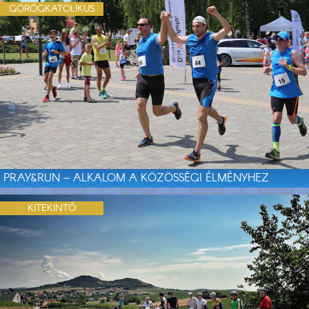
GÖRÖGKATOLIKUS
PRAY&RUN – ALKALOM A KÖZÖSSÉGI ÉLMÉNYHEZ
KITEKINTŐ