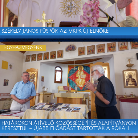
SZÉKELY JÁNOS PÜSPÖK AZ MKPK ÚJ ELNÖKE
EGYHÁZMEGYÉNK
HATÁROKON ÁTÍVELŐ KÖZÖSSÉGÉPÍTÉS ALAPÍTVÁNYON
KERESZTÜL – ÚJABB ELŐADÁST TARTOTTAK A RÓKAH...