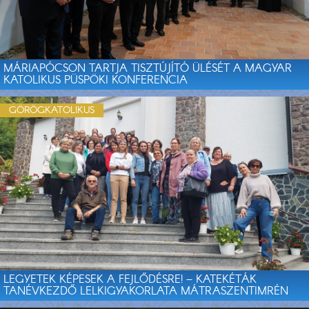
MÁRIAPÓCSON TARTJA TISZTÚJÍTÓ ÜLÉSÉT A MAGYAR
KATOLIKUS PÜSPÖKI KONFERENCIA
GÖRÖGKATOLIKUS
LEGYETEK KÉPESEK A FEJLŐDÉSRE! – KATEKÉTÁK
TANÉVKEZDŐ LELKIGYAKORLATA MÁTRASZENTIMRÉN