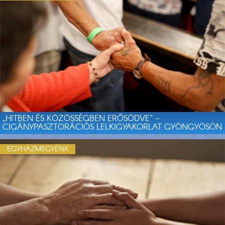
„HITBEN ÉS KÖZÖSSÉGBEN ERŐSÖDVE” –
CIGÁNYPASZTORÁCIÓS LELKIGYAKORLAT GYÖNGYÖSÖN
EGYHÁZMEGYÉNK