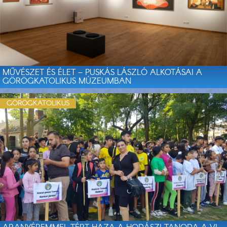
MŰVÉSZET ÉS ÉLET – PUSKÁS LÁSZLÓ ALKOTÁSAI A
GÖRÖGKATOLIKUS MÚZEUMBAN
GÖRÖGKATOLIKUS