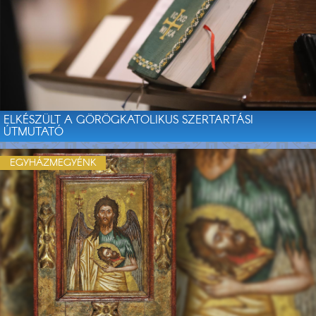
ELKÉSZÜLT A GÖRÖGKATOLIKUS SZERTARTÁSI
ÚTMUTATÓ
EGYHÁZMEGYÉNK