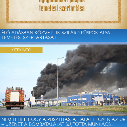
ÉLŐ ADÁSBAN KÖZVETÍTIK SZILÁRD PÜSPÖK ATYA
TEMETÉSI SZERTARTÁSÁT
KITEKINTŐ
NEM LEHET, HOGY A PUSZTÍTÁS, A HALÁL LEGYEN AZ ÚR
– ÜZENET A BOMBATALÁLAT SÚJTOTTA MUNKÁCS...