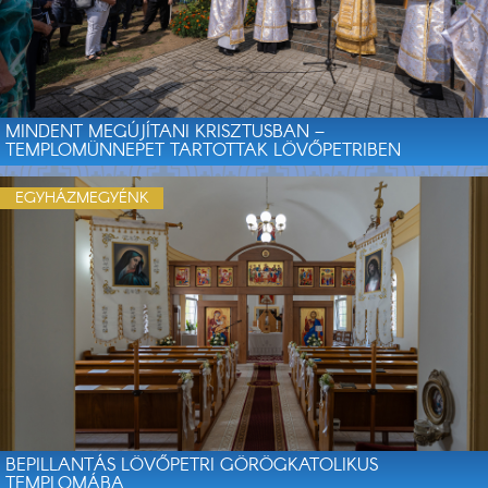
MINDENT MEGÚJÍTANI KRISZTUSBAN –
TEMPLOMÜNNEPET TARTOTTAK LÖVŐPETRIBEN
EGYHÁZMEGYÉNK
BEPILLANTÁS LÖVŐPETRI GÖRÖGKATOLIKUS
TEMPLOMÁBA