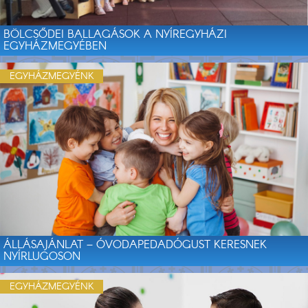
BÖLCSŐDEI BALLAGÁSOK A NYÍREGYHÁZI
EGYHÁZMEGYÉBEN
EGYHÁZMEGYÉNK
ÁLLÁSAJÁNLAT – ÓVODAPEDADÓGUST KERESNEK
NYÍRLUGOSON
EGYHÁZMEGYÉNK