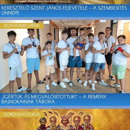
KERESZTELŐ SZENT JÁNOS FEJEVÉTELE – A SZEMBESÍTÉS
ÜNNEPE
EGYHÁZMEGYÉNK
„ÍGÉRTÜK, ÉS MEGVALÓSÍTOTTUK!” – A REMÉNY
BAJNOKAINAK TÁBORA
GÖRÖGKATOLIKUS