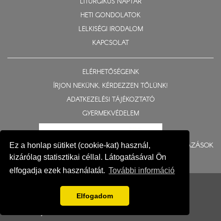
LITURGIKUS NAPTÁR
HETI GONDOLATOK
LELKISÉGI IRODALOM
KAPCSOLAT
ELÉRHETŐSÉGEINK
ÍRJON NEKÜNK, KÉRDEZZEN TŐLÜNK!
ADATKEZELÉSI TÁJÉKOZTATÓ
GYERMEKVÉDELEM
BERUHÁZÁSOK
Ez a honlap sütiket (cookie-kat) használ,
kizárólag statisztikai céllal. Látogatásával Ön
elfogadja ezek használatát.
További információ
© 2015-2026 Nyíregyházi Egyházmegye
Impresszum
Elfogadom
Fejlesztés: Gerner Attila, Zadubenszki Norbert