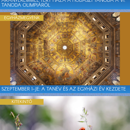
ARANYÉREMMEL TÉRT HAZA A HODÁSZI TANODA A VI.
TANODA OLIMPIÁRÓL
EGYHÁZMEGYÉNK
SZEPTEMBER 1-JE: A TANÉV ÉS AZ EGYHÁZI ÉV KEZDETE
KITEKINTŐ