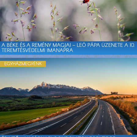
A BÉKE ÉS A REMÉNY MAGJAI – LEÓ PÁPA ÜZENETE A 10.
TEREMTÉSVÉDELMI IMANAPRA
EGYHÁZMEGYÉNK