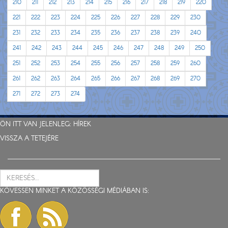
210
211
212
213
214
215
216
217
218
219
220
221
222
223
224
225
226
227
228
229
230
231
232
233
234
235
236
237
238
239
240
241
242
243
244
245
246
247
248
249
250
251
252
253
254
255
256
257
258
259
260
261
262
263
264
265
266
267
268
269
270
271
272
273
274
ÖN ITT VAN JELENLEG:
HÍREK
VISSZA A TETEJÉRE
KÖVESSEN MINKET A KÖZÖSSÉGI MÉDIÁBAN IS: