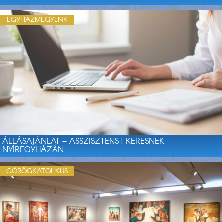
EGYHÁZMEGYÉNK
ÁLLÁSAJÁNLAT – ASSZISZTENST KERESNEK
NYÍREGYHÁZÁN
GÖRÖGKATOLIKUS