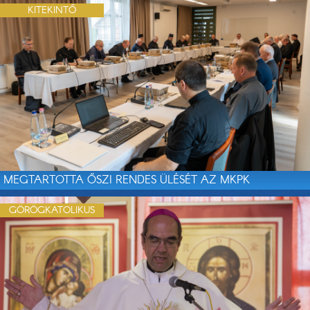
KITEKINTŐ
MEGTARTOTTA ŐSZI RENDES ÜLÉSÉT AZ MKPK
GÖRÖGKATOLIKUS