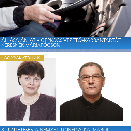
ÁLLÁSAJÁNLAT – GÉPKOCSIVEZETŐ-KARBANTARTÓT
KERESNEK MÁRIAPÓCSON
GÖRÖGKATOLIKUS
KITÜNTETÉSEK A NEMZETI ÜNNEP ALKALMÁBÓL