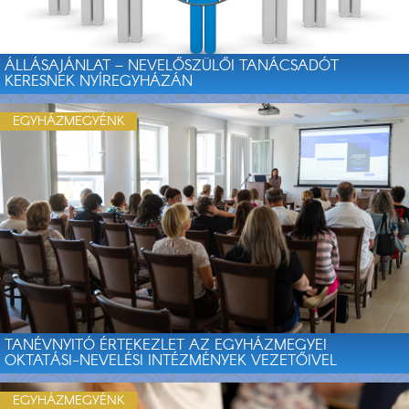
ÁLLÁSAJÁNLAT – NEVELŐSZÜLŐI TANÁCSADÓT
KERESNEK NYÍREGYHÁZÁN
EGYHÁZMEGYÉNK
TANÉVNYITÓ ÉRTEKEZLET AZ EGYHÁZMEGYEI
OKTATÁSI-NEVELÉSI INTÉZMÉNYEK VEZETŐIVEL
EGYHÁZMEGYÉNK