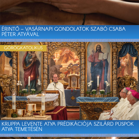
ÉRINTŐ – VASÁRNAPI GONDOLATOK SZABÓ CSABA
PÉTER ATYÁVAL
GÖRÖGKATOLIKUS
KRUPPA LEVENTE ATYA PRÉDIKÁCIÓJA SZILÁRD PÜSPÖK
ATYA TEMETÉSÉN