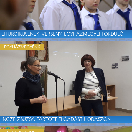
LITURGIKUSÉNEK-VERSENY: EGYHÁZMEGYEI FORDULÓ
EGYHÁZMEGYÉNK
INCZE ZSUZSA TARTOTT ELŐADÁST HODÁSZON