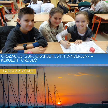
ORSZÁGOS GÖRÖGKATOLIKUS HITTANVERSENY –
KERÜLETI FORDULÓ
GÖRÖGKATOLIKUS