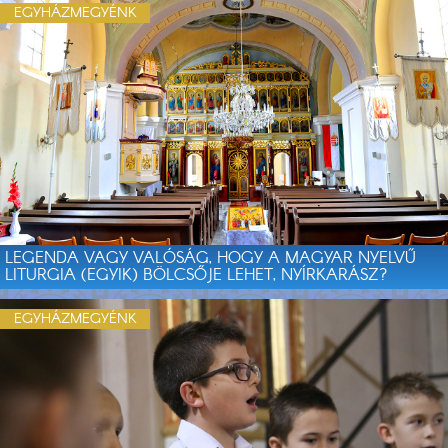
EGYHÁZMEGYÉNK
LEGENDA VAGY VALÓSÁG, HOGY A MAGYAR NYELVŰ
LITURGIA (EGYIK) BÖLCSŐJE LEHET, NYÍRKARÁSZ?
EGYHÁZMEGYÉNK