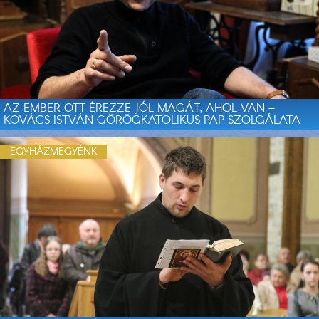
AZ EMBER OTT ÉREZZE JÓL MAGÁT, AHOL VAN –
KOVÁCS ISTVÁN GÖRÖGKATOLIKUS PAP SZOLGÁLATA
EGYHÁZMEGYÉNK