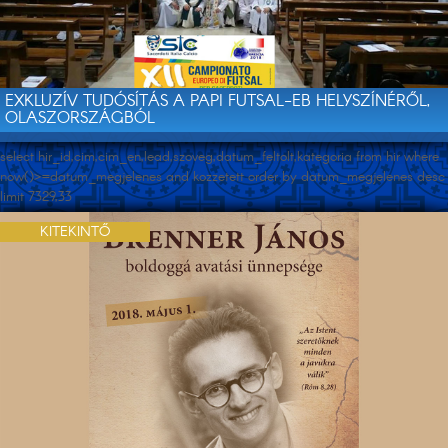
EXKLUZÍV TUDÓSÍTÁS A PAPI FUTSAL-EB HELYSZÍNÉRŐL,
OLASZORSZÁGBÓL
select hir_id,cim,cim_en,lead,szoveg,datum_feltolt,kategoria from hir where
now()>=datum_megjelenes and kozzetett order by datum_megjelenes desc
limit 7329,33
KITEKINTŐ