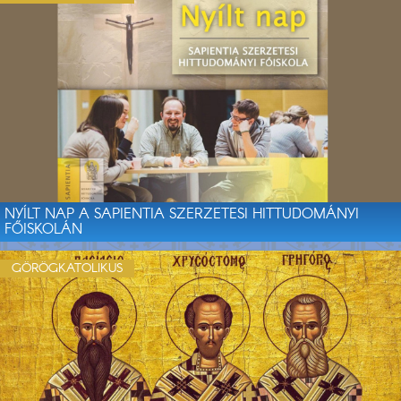
NYÍLT NAP A SAPIENTIA SZERZETESI HITTUDOMÁNYI
FŐISKOLÁN
GÖRÖGKATOLIKUS