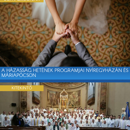
A HÁZASSÁG HETÉNEK PROGRAMJAI NYÍREGYHÁZÁN ÉS
MÁRIAPÓCSON
KITEKINTŐ