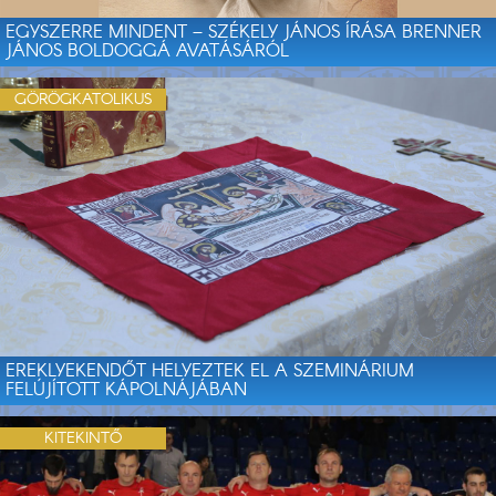
EGYSZERRE MINDENT – SZÉKELY JÁNOS ÍRÁSA BRENNER
JÁNOS BOLDOGGÁ AVATÁSÁRÓL
GÖRÖGKATOLIKUS
EREKLYEKENDŐT HELYEZTEK EL A SZEMINÁRIUM
FELÚJÍTOTT KÁPOLNÁJÁBAN
KITEKINTŐ