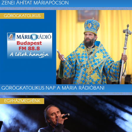
ZENEI ÁHÍTAT MÁRIAPÓCSON
GÖRÖGKATOLIKUS
GÖRÖGKATOLIKUS NAP A MÁRIA RÁDIÓBAN!
EGYHÁZMEGYÉNK