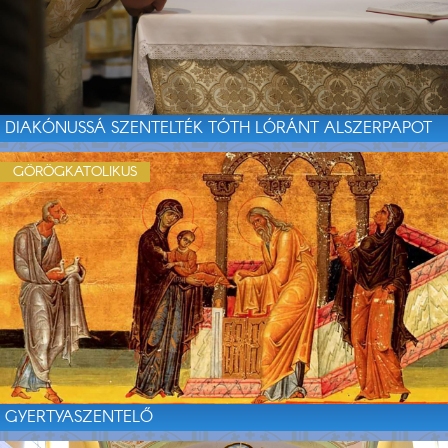
DIAKÓNUSSÁ SZENTELTÉK TÓTH LÓRÁNT ALSZERPAPOT
GÖRÖGKATOLIKUS
GYERTYASZENTELŐ