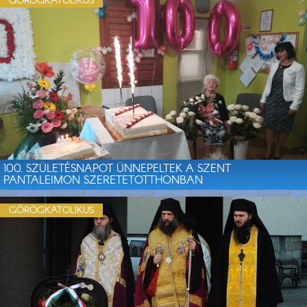
GÖRÖGKATOLIKUS
100. SZÜLETÉSNAPOT ÜNNEPELTEK A SZENT
PANTALEIMON SZERETETOTTHONBAN
GÖRÖGKATOLIKUS