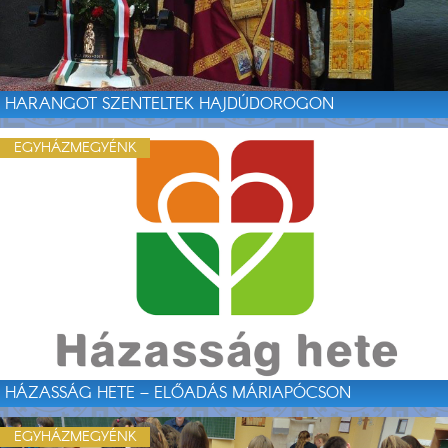
HARANGOT SZENTELTEK HAJDÚDOROGON
EGYHÁZMEGYÉNK
HÁZASSÁG HETE – ELŐADÁS MÁRIAPÓCSON
EGYHÁZMEGYÉNK