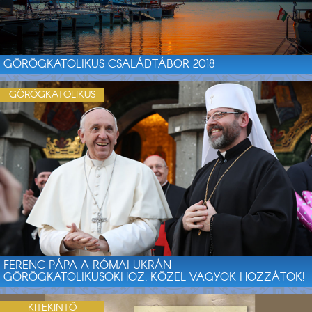
GÖRÖGKATOLIKUS CSALÁDTÁBOR 2018
GÖRÖGKATOLIKUS
FERENC PÁPA A RÓMAI UKRÁN
GÖRÖGKATOLIKUSOKHOZ: KÖZEL VAGYOK HOZZÁTOK!
KITEKINTŐ