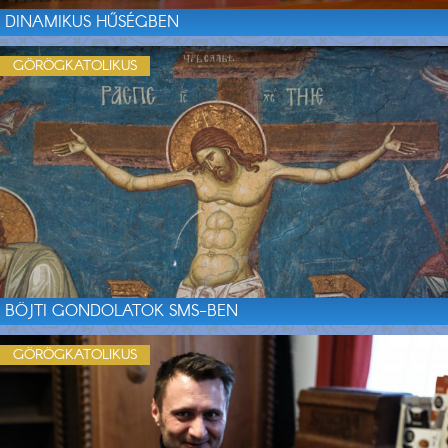
DINAMIKUS HŰSÉGBEN
GÖRÖGKATOLIKUS
BÖJTI GONDOLATOK SMS-BEN
GÖRÖGKATOLIKUS