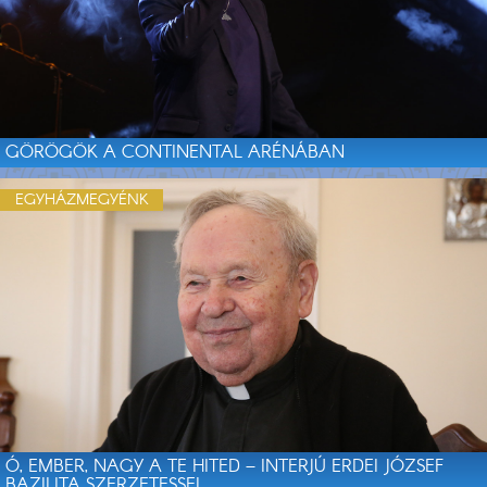
GÖRÖGÖK A CONTINENTAL ARÉNÁBAN
EGYHÁZMEGYÉNK
Ó, EMBER, NAGY A TE HITED – INTERJÚ ERDEI JÓZSEF
BAZILITA SZERZETESSEL