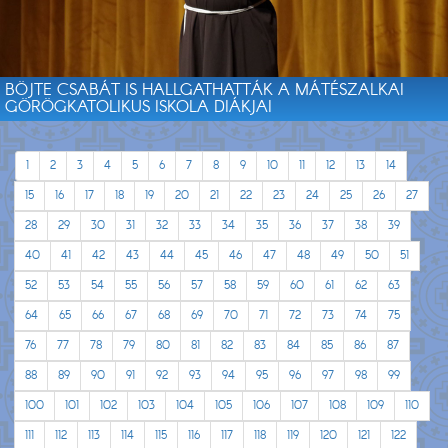
BÖJTE CSABÁT IS HALLGATHATTÁK A MÁTÉSZALKAI
GÖRÖGKATOLIKUS ISKOLA DIÁKJAI
1
2
3
4
5
6
7
8
9
10
11
12
13
14
15
16
17
18
19
20
21
22
23
24
25
26
27
28
29
30
31
32
33
34
35
36
37
38
39
40
41
42
43
44
45
46
47
48
49
50
51
52
53
54
55
56
57
58
59
60
61
62
63
64
65
66
67
68
69
70
71
72
73
74
75
76
77
78
79
80
81
82
83
84
85
86
87
88
89
90
91
92
93
94
95
96
97
98
99
100
101
102
103
104
105
106
107
108
109
110
111
112
113
114
115
116
117
118
119
120
121
122