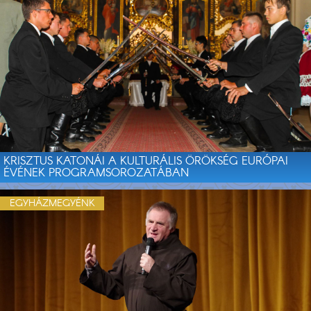
KRISZTUS KATONÁI A KULTURÁLIS ÖRÖKSÉG EURÓPAI
ÉVÉNEK PROGRAMSOROZATÁBAN
EGYHÁZMEGYÉNK