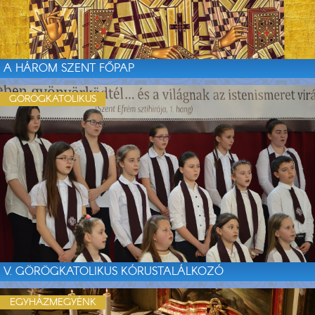
A HÁROM SZENT FŐPAP
GÖRÖGKATOLIKUS
V. GÖRÖGKATOLIKUS KÓRUSTALÁLKOZÓ
EGYHÁZMEGYÉNK