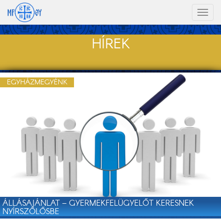
Toggl
naviga
HÍREK
EGYHÁZMEGYÉNK
ÁLLÁSAJÁNLAT – GYERMEKFELÜGYELŐT KERESNEK
NYÍRSZŐLŐSBE