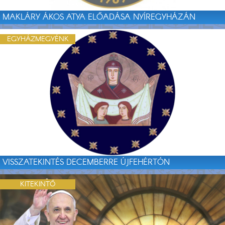
MAKLÁRY ÁKOS ATYA ELŐADÁSA NYÍREGYHÁZÁN
EGYHÁZMEGYÉNK
VISSZATEKINTÉS DECEMBERRE ÚJFEHÉRTÓN
KITEKINTŐ