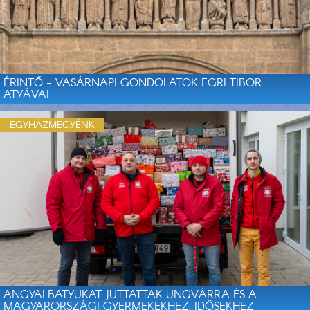
ÉRINTŐ - VASÁRNAPI GONDOLATOK EGRI TIBOR
ATYÁVAL
EGYHÁZMEGYÉNK
ANGYALBATYUKAT JUTTATTAK UNGVÁRRA ÉS A
MAGYARORSZÁGI GYERMEKEKHEZ, IDŐSEKHEZ