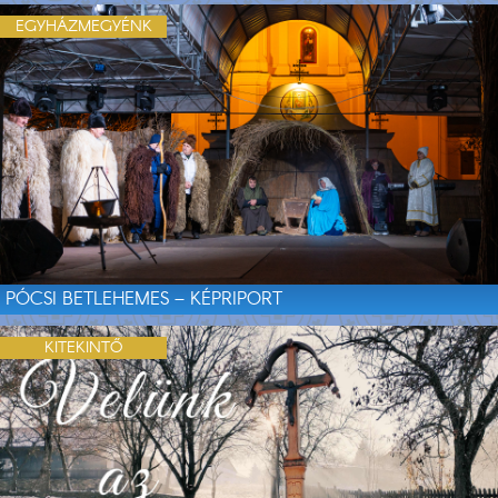
EGYHÁZMEGYÉNK
PÓCSI BETLEHEMES – KÉPRIPORT
KITEKINTŐ