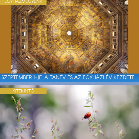
EGYHÁZMEGYÉNK
SZEPTEMBER 1-JE: A TANÉV ÉS AZ EGYHÁZI ÉV KEZDETE
KITEKINTŐ