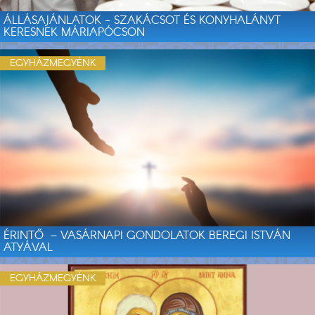
ÁLLÁSAJÁNLATOK - SZAKÁCSOT ÉS KONYHALÁNYT
KERESNEK MÁRIAPÓCSON
EGYHÁZMEGYÉNK
ÉRINTŐ – VASÁRNAPI GONDOLATOK BEREGI ISTVÁN
ATYÁVAL
EGYHÁZMEGYÉNK