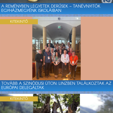
A REMÉNYBEN LEGYETEK DERŰSEK – TANÉVNYITÓK
EGYHÁZMEGYÉNK ISKOLÁIBAN
KITEKINTŐ
TOVÁBB A SZINÓDUSI ÚTON: LINZBEN TALÁLKOZTAK AZ
EURÓPAI DELEGÁLTAK
KITEKINTŐ