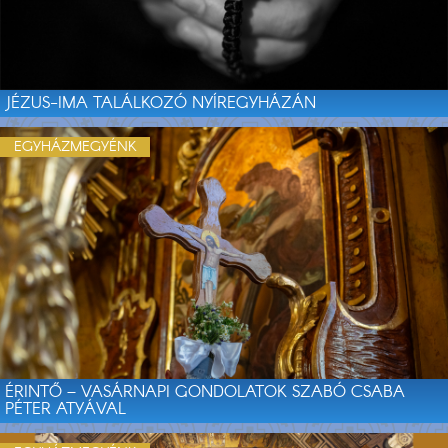
JÉZUS-IMA TALÁLKOZÓ NYÍREGYHÁZÁN
EGYHÁZMEGYÉNK
ÉRINTŐ – VASÁRNAPI GONDOLATOK SZABÓ CSABA
PÉTER ATYÁVAL