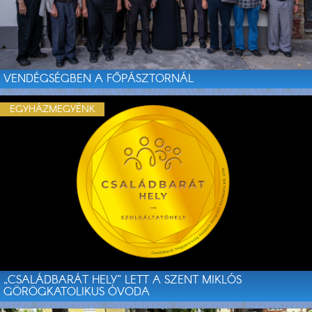
VENDÉGSÉGBEN A FŐPÁSZTORNÁL
EGYHÁZMEGYÉNK
„CSALÁDBARÁT HELY” LETT A SZENT MIKLÓS
GÖRÖGKATOLIKUS ÓVODA