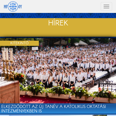
Toggl
naviga
HÍREK
KITEKINTŐ
ELKEZDŐDÖTT AZ ÚJ TANÉV A KATOLIKUS OKTATÁSI
INTÉZMÉNYEKBEN IS