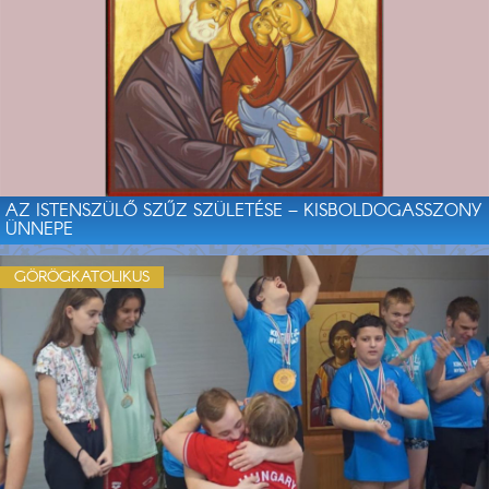
AZ ISTENSZÜLŐ SZŰZ SZÜLETÉSE – KISBOLDOGASSZONY
ÜNNEPE
GÖRÖGKATOLIKUS