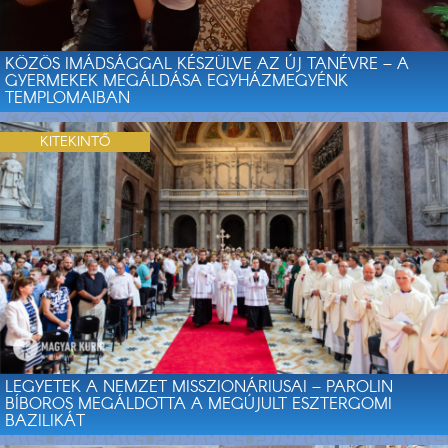
KÖZÖS IMÁDSÁGGAL KÉSZÜLVE AZ ÚJ TANÉVRE – A
GYERMEKEK MEGÁLDÁSA EGYHÁZMEGYÉNK
TEMPLOMAIBAN
KITEKINTŐ
LEGYETEK A NEMZET MISSZIONÁRIUSAI – PAROLIN
BÍBOROS MEGÁLDOTTA A MEGÚJULT ESZTERGOMI
BAZILIKÁT