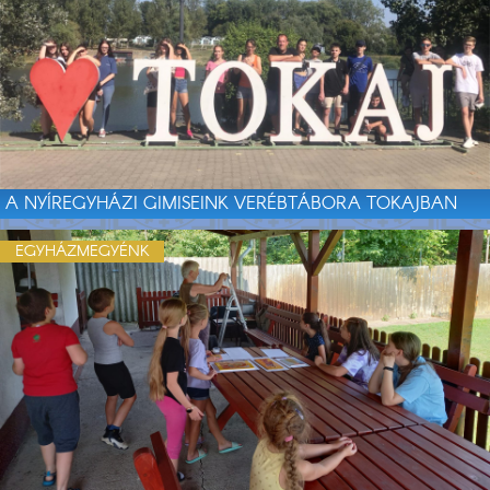
A NYÍREGYHÁZI GIMISEINK VERÉBTÁBORA TOKAJBAN
EGYHÁZMEGYÉNK