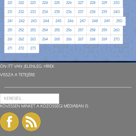
221
222
223
224
225
226
227
228
229
230
231
232
233
234
235
236
237
238
239
240
241
242
243
244
245
246
247
248
249
250
251
252
253
254
255
256
257
258
259
260
261
262
263
264
265
266
267
268
269
270
271
272
273
ÖN ITT VAN JELENLEG:
HÍREK
VISSZA A TETEJÉRE
KÖVESSEN MINKET A KÖZÖSSÉGI MÉDIÁBAN IS: