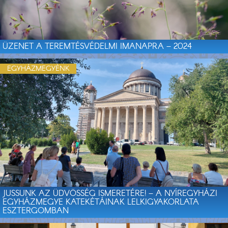
ÜZENET A TEREMTÉSVÉDELMI IMANAPRA – 2024
EGYHÁZMEGYÉNK
JUSSUNK AZ ÜDVÖSSÉG ISMERETÉRE! – A NYÍREGYHÁZI
EGYHÁZMEGYE KATEKÉTÁINAK LELKIGYAKORLATA
ESZTERGOMBAN