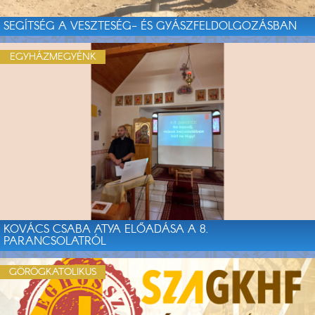
SEGÍTSÉG A VESZTESÉG- ÉS GYÁSZFELDOLGOZÁSBAN
EGYHÁZMEGYÉNK
KOVÁCS CSABA ATYA ELŐADÁSA A 8.
PARANCSOLATRÓL
GÖRÖGKATOLIKUS