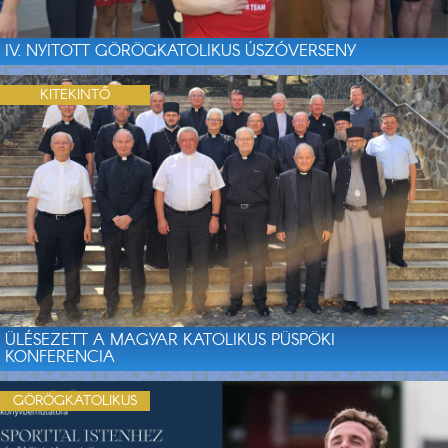
IV. NYITOTT GÖRÖGKATOLIKUS ÚSZÓVERSENY
KITEKINTŐ
ÜLÉSEZETT A MAGYAR KATOLIKUS PÜSPÖKI
KONFERENCIA
GÖRÖGKATOLIKUS