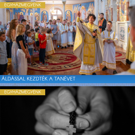
EGYHÁZMEGYÉNK
ÁLDÁSSAL KEZDTÉK A TANÉVET
EGYHÁZMEGYÉNK