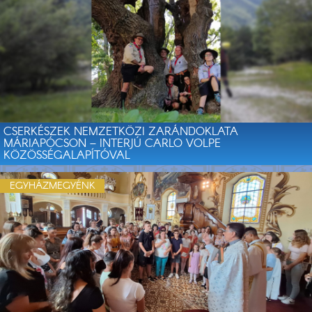
CSERKÉSZEK NEMZETKÖZI ZARÁNDOKLATA
MÁRIAPÓCSON – INTERJÚ CARLO VOLPE
KÖZÖSSÉGALAPÍTÓVAL
EGYHÁZMEGYÉNK