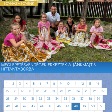
EGYHÁZMEGYÉNK
MEGLEPETÉSVENDÉGEK ÉRKEZTEK A JÁNKMAJTISI
HITTANTÁBORBA
1
2
3
4
5
6
7
8
9
10
11
12
13
14
15
16
17
18
19
20
21
22
23
24
25
26
27
28
29
30
31
32
33
34
35
36
37
38
39
40
41
42
43
44
45
46
47
48
49
50
51