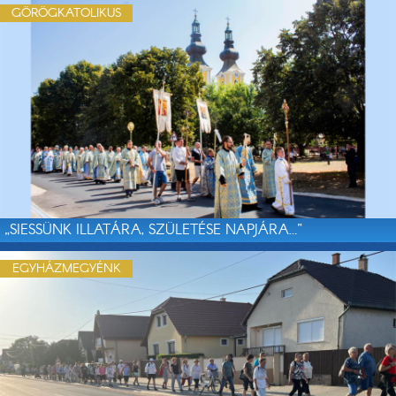
GÖRÖGKATOLIKUS
„SIESSÜNK ILLATÁRA, SZÜLETÉSE NAPJÁRA…”
EGYHÁZMEGYÉNK