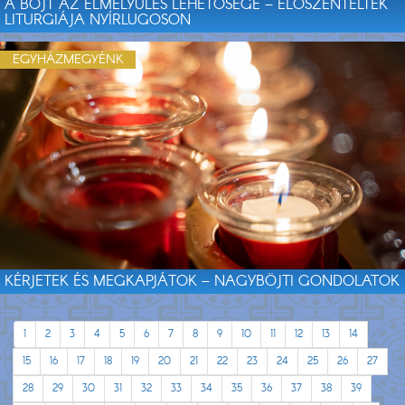
A BÖJT AZ ELMÉLYÜLÉS LEHETŐSÉGE – ELŐSZENTELTEK
LITURGIÁJA NYÍRLUGOSON
EGYHÁZMEGYÉNK
KÉRJETEK ÉS MEGKAPJÁTOK – NAGYBÖJTI GONDOLATOK
1
2
3
4
5
6
7
8
9
10
11
12
13
14
15
16
17
18
19
20
21
22
23
24
25
26
27
28
29
30
31
32
33
34
35
36
37
38
39