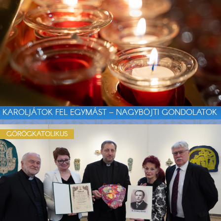
KAROLJÁTOK FEL EGYMÁST – NAGYBÖJTI GONDOLATOK
GÖRÖGKATOLIKUS