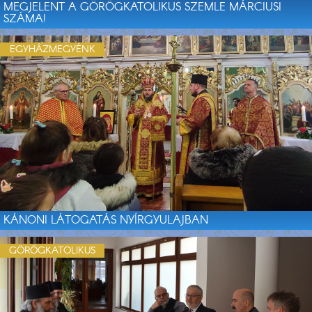
MEGJELENT A GÖRÖGKATOLIKUS SZEMLE MÁRCIUSI
SZÁMA!
EGYHÁZMEGYÉNK
KÁNONI LÁTOGATÁS NYÍRGYULAJBAN
GÖRÖGKATOLIKUS