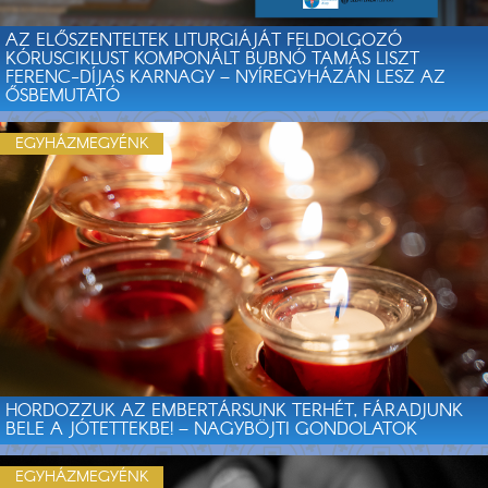
AZ ELŐSZENTELTEK LITURGIÁJÁT FELDOLGOZÓ
KÓRUSCIKLUST KOMPONÁLT BUBNÓ TAMÁS LISZT
FERENC-DÍJAS KARNAGY – NYÍREGYHÁZÁN LESZ AZ
ŐSBEMUTATÓ
EGYHÁZMEGYÉNK
HORDOZZUK AZ EMBERTÁRSUNK TERHÉT, FÁRADJUNK
BELE A JÓTETTEKBE! – NAGYBÖJTI GONDOLATOK
EGYHÁZMEGYÉNK