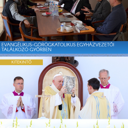
EVANGÉLIKUS-GÖRÖGKATOLIKUS EGYHÁZVEZETŐI
TALÁLKOZÓ GYŐRBEN
KITEKINTŐ