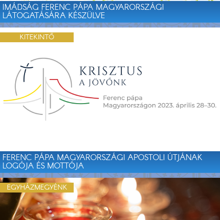
IMÁDSÁG FERENC PÁPA MAGYARORSZÁGI
LÁTOGATÁSÁRA KÉSZÜLVE
KITEKINTŐ
FERENC PÁPA MAGYARORSZÁGI APOSTOLI ÚTJÁNAK
LOGÓJA ÉS MOTTÓJA
EGYHÁZMEGYÉNK