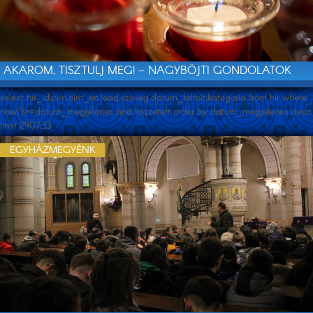
AKAROM, TISZTULJ MEG! – NAGYBÖJTI GONDOLATOK
select hir_id,cim,cim_en,lead,szoveg,datum_feltolt,kategoria from hir where
now()>=datum_megjelenes and kozzetett order by datum_megjelenes desc
limit 2907,33
EGYHÁZMEGYÉNK