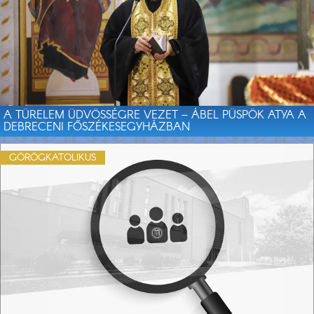
A TÜRELEM ÜDVÖSSÉGRE VEZET – ÁBEL PÜSPÖK ATYA A
DEBRECENI FŐSZÉKESEGYHÁZBAN
GÖRÖGKATOLIKUS