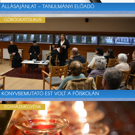
ÁLLÁSAJÁNLAT – TANULMÁNYI ELŐADÓ
GÖRÖGKATOLIKUS
KÖNYVBEMUTATÓ EST VOLT A FŐISKOLÁN
EGYHÁZMEGYÉNK