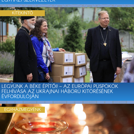
EGYHÁZI SZERVEZETEK
KITEKINTŐ
LEGYÜNK A BÉKE ÉPÍTŐI! – AZ EURÓPAI PÜSPÖKÖK
FELHÍVÁSA AZ UKRAJNAI HÁBORÚ KITÖRÉSÉNEK
ÉVFORDULÓJÁN
EGYHÁZMEGYÉNK