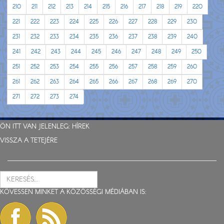
210
211
212
213
214
215
216
217
218
219
220
221
222
223
224
225
226
227
228
229
230
231
232
233
234
235
236
237
238
239
240
241
242
243
244
245
246
247
248
249
250
251
252
253
254
255
256
257
258
259
260
261
262
263
264
265
266
267
268
269
270
271
272
273
274
ÖN ITT VAN JELENLEG:
HÍREK
VISSZA A TETEJÉRE
KÖVESSEN MINKET A KÖZÖSSÉGI MÉDIÁBAN IS: