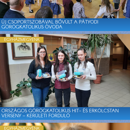
ÚJ CSOPORTSZOBÁVAL BŐVÜLT A PÁTYODI
GÖRÖGKATOLIKUS ÓVODA
EGYHÁZMEGYÉNK
ORSZÁGOS GÖRÖGKATOLIKUS HIT- ÉS ERKÖLCSTAN
VERSENY – KERÜLETI FORDULÓ
EGYHÁZMEGYÉNK