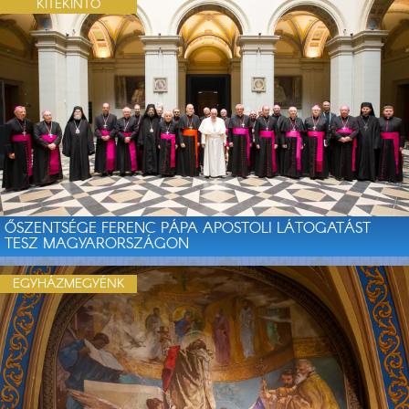
KITEKINTŐ
ŐSZENTSÉGE FERENC PÁPA APOSTOLI LÁTOGATÁST
TESZ MAGYARORSZÁGON
EGYHÁZMEGYÉNK