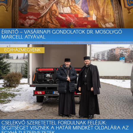
ÉRINTŐ – VASÁRNAPI GONDOLATOK DR. MOSOLYGÓ
MARCELL ATYÁVAL
EGYHÁZMEGYÉNK
CSELEKVŐ SZERETETTEL FORDULNAK FELÉJÜK:
SEGÍTSÉGET VISZNEK A HATÁR MINDKÉT OLDALÁRA AZ