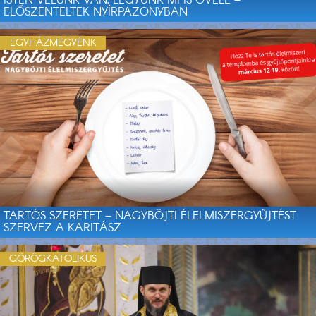
ISTEN VELÜNK VAN, LEGYÜNK MI IS ŐVELE –
ELŐSZENTELTEK NYÍRPAZONYBAN
EGYHÁZMEGYÉNK
TARTÓS SZERETET – NAGYBÖJTI ÉLELMISZERGYŰJTÉST
SZERVEZ A KARITÁSZ
GÖRÖGKATOLIKUS