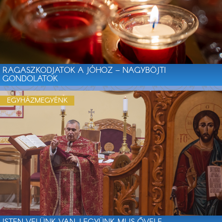
RAGASZKODJATOK A JÓHOZ – NAGYBÖJTI
GONDOLATOK
EGYHÁZMEGYÉNK