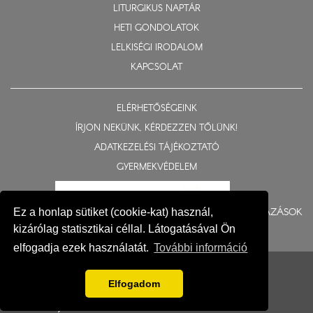
LITURGIKUS NAPTÁR
HETI GONDOLATOK
LELKISÉGI IRODALOM
KAPCSOLAT
ELÉRHETŐSÉGEINK
ÍRJON NEKÜNK, KÉRDEZZEN TŐLÜNK!
ADATKEZELÉSI TÁJÉKOZTATÓ
GYERMEKVÉDELEM
BERUHÁZÁSOK
Ez a honlap sütiket (cookie-kat) használ,
kizárólag statisztikai céllal. Látogatásával Ön
elfogadja ezek használatát.
További információ
© 2015-2026 Nyíregyházi Egyházmegye
Impresszum
Elfogadom
Fejlesztés: Gerner Attila, Zadubenszki Norbert