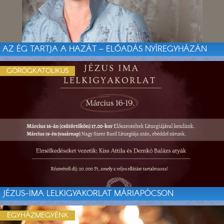
AZ ÉG TARTJA A HAZÁT – ELŐADÁS NYÍREGYHÁZÁN
GÖRÖGKATOLIKUS
JÉZUS-IMA LELKIGYAKORLAT MÁRIAPÓCSON
EGYHÁZMEGYÉNK