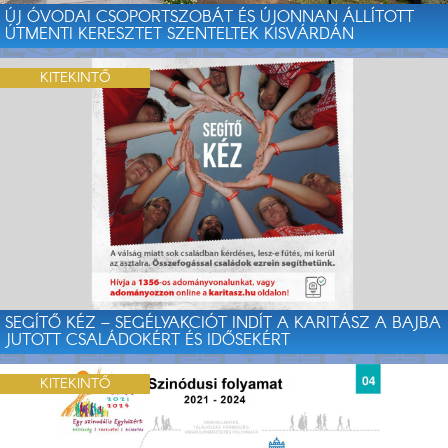
ÚJ ÓVODAI CSOPORTSZOBÁT ÉS ÚJONNAN ÁLLÍTOTT
ÚTMENTI KERESZTET SZENTELTEK KISVÁRDÁN
KITEKINTŐ
SEGÍTŐ KÉZ – SEGÉLYAKCIÓT INDÍT A KARITÁSZ A BAJBA
JUTOTT CSALÁDOKÉRT ÉS IDŐSEKÉRT
KITEKINTŐ