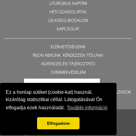
LITURGIKUS NAPTÁR
HETI GONDOLATOK
LELKISÉGI IRODALOM
KAPCSOLAT
ELÉRHETŐSÉGEINK
ÍRJON NEKÜNK, KÉRDEZZEN TŐLÜNK!
ADATKEZELÉSI TÁJÉKOZTATÓ
GYERMEKVÉDELEM
BERUHÁZÁSOK
Ez a honlap sütiket (cookie-kat) használ,
kizárólag statisztikai céllal. Látogatásával Ön
elfogadja ezek használatát.
További információ
© 2015-2026 Nyíregyházi Egyházmegye
Impresszum
Elfogadom
Fejlesztés: Gerner Attila, Zadubenszki Norbert