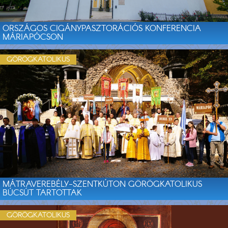
ORSZÁGOS CIGÁNYPASZTORÁCIÓS KONFERENCIA
MÁRIAPÓCSON
GÖRÖGKATOLIKUS
MÁTRAVEREBÉLY-SZENTKÚTON GÖRÖGKATOLIKUS
BÚCSÚT TARTOTTAK
GÖRÖGKATOLIKUS