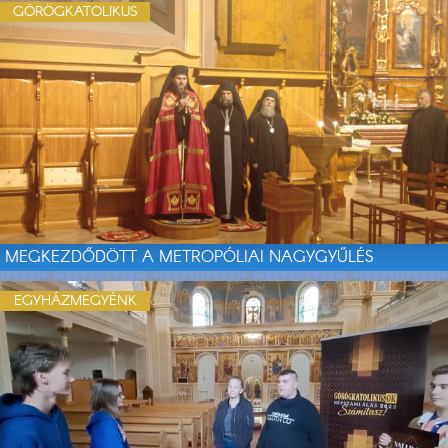
GÖRÖGKATOLIKUS
MEGKEZDŐDÖTT A METROPÓLIAI NAGYGYŰLÉS
EGYHÁZMEGYÉNK