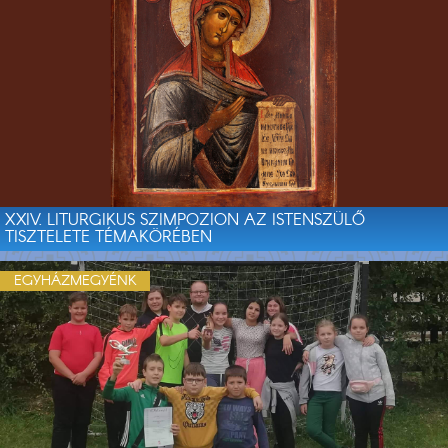
XXIV. LITURGIKUS SZIMPOZION AZ ISTENSZÜLŐ
TISZTELETE TÉMAKÖRÉBEN
EGYHÁZMEGYÉNK