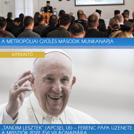
A METROPÓLIAI GYŰLÉS MÁSODIK MUNKANAPJA
KITEKINTŐ
„TANÚIM LESZTEK” (APCSEL 1,8) – FERENC PÁPA ÜZENETE
A MISSZIÓK 2022. ÉVI VILÁGNAPJÁRA