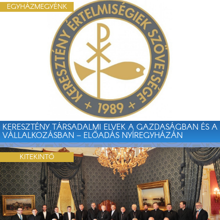
EGYHÁZMEGYÉNK
KERESZTÉNY TÁRSADALMI ELVEK A GAZDASÁGBAN ÉS A
VÁLLALKOZÁSBAN – ELŐADÁS NYÍREGYHÁZÁN
KITEKINTŐ