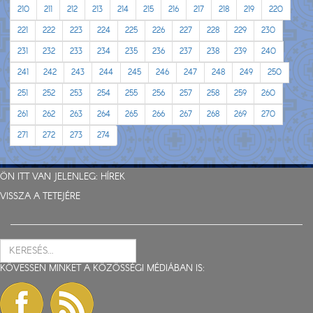
210
211
212
213
214
215
216
217
218
219
220
221
222
223
224
225
226
227
228
229
230
231
232
233
234
235
236
237
238
239
240
241
242
243
244
245
246
247
248
249
250
251
252
253
254
255
256
257
258
259
260
261
262
263
264
265
266
267
268
269
270
271
272
273
274
ÖN ITT VAN JELENLEG:
HÍREK
VISSZA A TETEJÉRE
KÖVESSEN MINKET A KÖZÖSSÉGI MÉDIÁBAN IS: