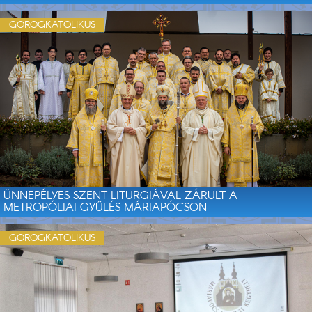
GÖRÖGKATOLIKUS
ÜNNEPÉLYES SZENT LITURGIÁVAL ZÁRULT A
METROPÓLIAI GYŰLÉS MÁRIAPÓCSON
GÖRÖGKATOLIKUS