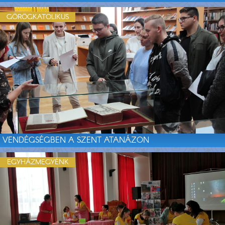
GÖRÖGKATOLIKUS
VENDÉGSÉGBEN A SZENT ATANÁZON
EGYHÁZMEGYÉNK