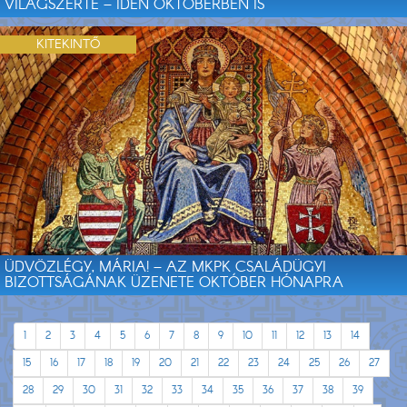
VILÁGSZERTE – IDÉN OKTÓBERBEN IS
KITEKINTŐ
ÜDVÖZLÉGY, MÁRIA! – AZ MKPK CSALÁDÜGYI
BIZOTTSÁGÁNAK ÜZENETE OKTÓBER HÓNAPRA
1
2
3
4
5
6
7
8
9
10
11
12
13
14
15
16
17
18
19
20
21
22
23
24
25
26
27
28
29
30
31
32
33
34
35
36
37
38
39