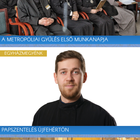
A METROPÓLIAI GYŰLÉS ELSŐ MUNKANAPJA
EGYHÁZMEGYÉNK
PAPSZENTELÉS ÚJFEHÉRTÓN