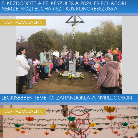
ELKEZDŐDÖTT A FELKÉSZÜLÉS A 2024-ES ECUADORI
NEMZETKÖZI EUCHARISZTIKUS KONGRESSZUSRA
EGYHÁZMEGYÉNK
LEGKISEBBEK TEMETŐI ZARÁNDOKLATA NYÍRLUGOSON
EGYHÁZMEGYÉNK