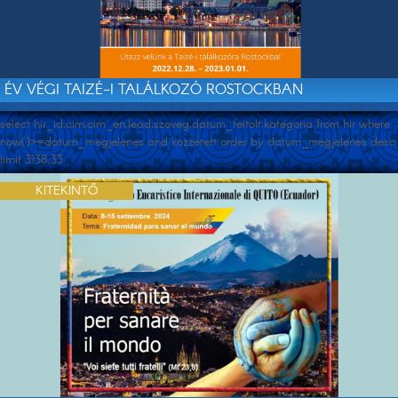
ÉV VÉGI TAIZÉ-I TALÁLKOZÓ ROSTOCKBAN
select hir_id,cim,cim_en,lead,szoveg,datum_feltolt,kategoria from hir where
now()>=datum_megjelenes and kozzetett order by datum_megjelenes desc
limit 3138,33
KITEKINTŐ