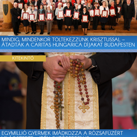
MINDIG, MINDENKOR TÖLTEKEZZÜNK KRISZTUSSAL –
ÁTADTÁK A CARITAS HUNGARICA DÍJAKAT BUDAPESTEN
KITEKINTŐ
EGYMILLIÓ GYERMEK IMÁDKOZZA A RÓZSAFÜZÉRT