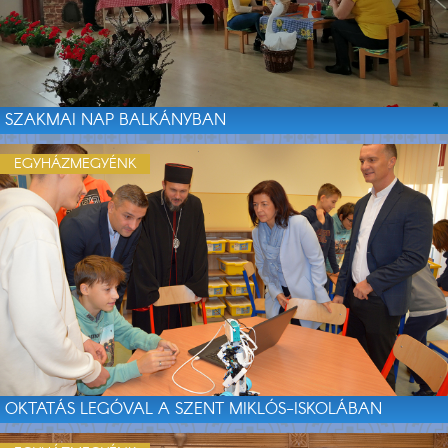
SZAKMAI NAP BALKÁNYBAN
EGYHÁZMEGYÉNK
OKTATÁS LEGÓVAL A SZENT MIKLÓS-ISKOLÁBAN