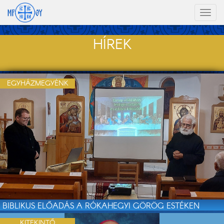
Toggl
naviga
HÍREK
EGYHÁZMEGYÉNK
BIBLIKUS ELŐADÁS A RÓKAHEGYI GÖRÖG ESTÉKEN
KITEKINTŐ