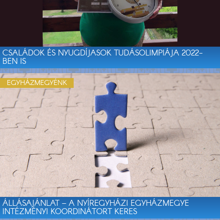
CSALÁDOK ÉS NYUGDÍJASOK TUDÁSOLIMPIÁJA 2022-
BEN IS
EGYHÁZMEGYÉNK
ÁLLÁSAJÁNLAT – A NYÍREGYHÁZI EGYHÁZMEGYE
INTÉZMÉNYI KOORDINÁTORT KERES