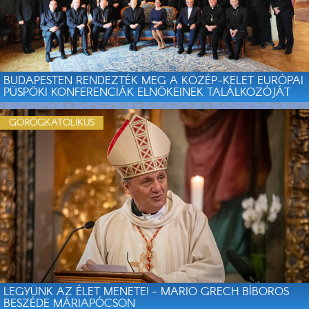
BUDAPESTEN RENDEZTÉK MEG A KÖZÉP-KELET EURÓPAI
PÜSPÖKI KONFERENCIÁK ELNÖKEINEK TALÁLKOZÓJÁT
GÖRÖGKATOLIKUS
LEGYÜNK AZ ÉLET MENETE! - MARIO GRECH BÍBOROS
BESZÉDE MÁRIAPÓCSON