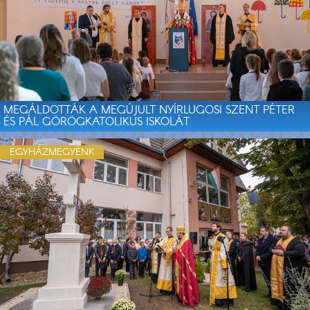
MEGÁLDOTTÁK A MEGÚJULT NYÍRLUGOSI SZENT PÉTER
ÉS PÁL GÖRÖGKATOLIKUS ISKOLÁT
EGYHÁZMEGYÉNK