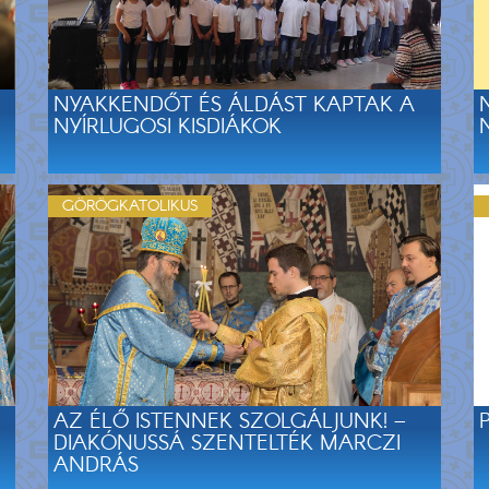
NYAKKENDŐT ÉS ÁLDÁST KAPTAK A
NYÍRLUGOSI KISDIÁKOK
GÖRÖGKATOLIKUS
AZ ÉLŐ ISTENNEK SZOLGÁLJUNK! –
DIAKÓNUSSÁ SZENTELTÉK MARCZI
ANDRÁS