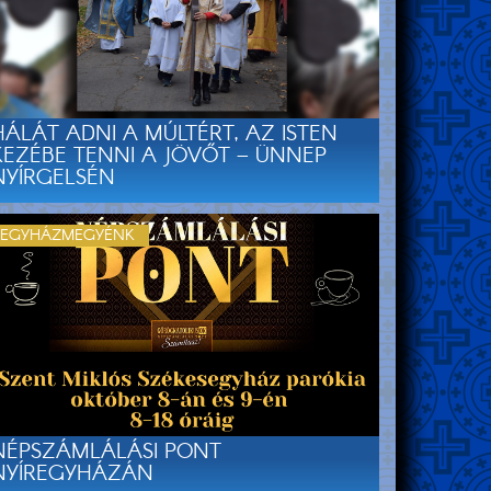
HÁLÁT ADNI A MÚLTÉRT, AZ ISTEN
KEZÉBE TENNI A JÖVŐT – ÜNNEP
NYÍRGELSÉN
EGYHÁZMEGYÉNK
NÉPSZÁMLÁLÁSI PONT
NYÍREGYHÁZÁN