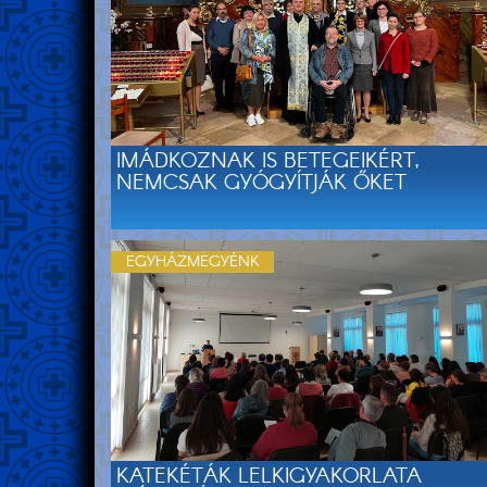
IMÁDKOZNAK IS BETEGEIKÉRT,
NEMCSAK GYÓGYÍTJÁK ŐKET
EGYHÁZMEGYÉNK
KATEKÉTÁK LELKIGYAKORLATA