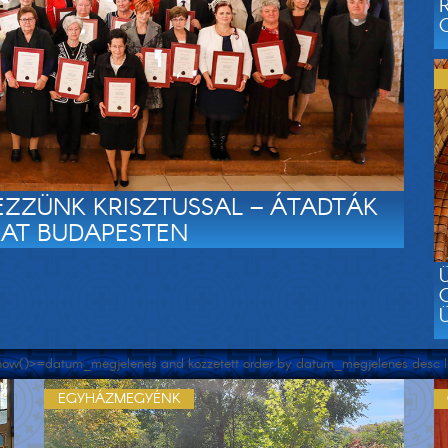
EZZÜNK KRISZTUSSAL – ÁTADTÁK
KAT BUDAPESTEN
re now()>=datum_megjelenes and kozzetett order by datum_megjelenes desc li
EGYHÁZMEGYÉNK