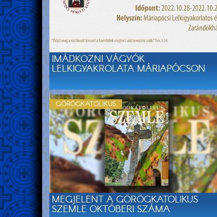
IMÁDKOZNI VÁGYÓK
LELKIGYAKROLATA MÁRIAPÓCSON
GÖRÖGKATOLIKUS
MEGJELENT A GÖRÖGKATOLIKUS
SZEMLE OKTÓBERI SZÁMA