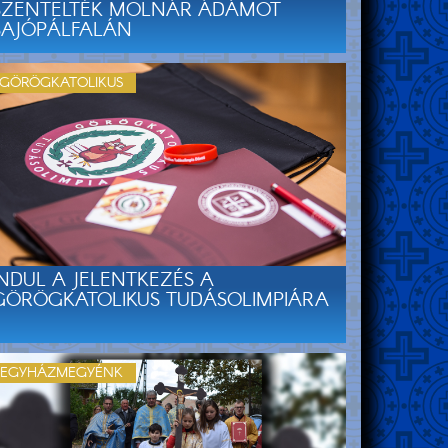
SZENTELTÉK MOLNÁR ÁDÁMOT
SAJÓPÁLFALÁN
GÖRÖGKATOLIKUS
INDUL A JELENTKEZÉS A
GÖRÖGKATOLIKUS TUDÁSOLIMPIÁRA
EGYHÁZMEGYÉNK