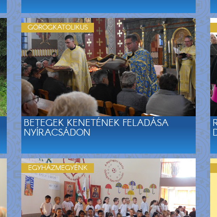
GÖRÖGKATOLIKUS
BETEGEK KENETÉNEK FELADÁSA
NYÍRACSÁDON
EGYHÁZMEGYÉNK