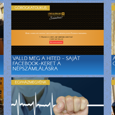
GÖRÖGKATOLIKUS
VALLD MEG A HITED - SAJÁT
FACEBOOK-KERET A
NÉPSZÁMLÁLÁSRA
EGYHÁZMEGYÉNK