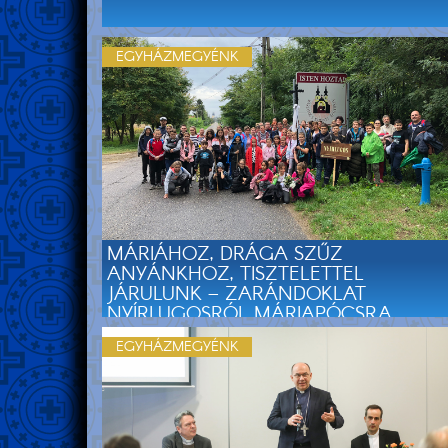
EGYHÁZMEGYÉNK
MÁRIÁHOZ, DRÁGA SZŰZ
ANYÁNKHOZ, TISZTELETTEL
JÁRULUNK – ZARÁNDOKLAT
NYÍRLUGOSRÓL MÁRIAPÓCSRA
EGYHÁZMEGYÉNK