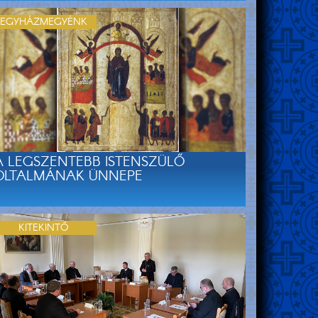
EGYHÁZMEGYÉNK
A LEGSZENTEBB ISTENSZÜLŐ
OLTALMÁNAK ÜNNEPE
KITEKINTŐ