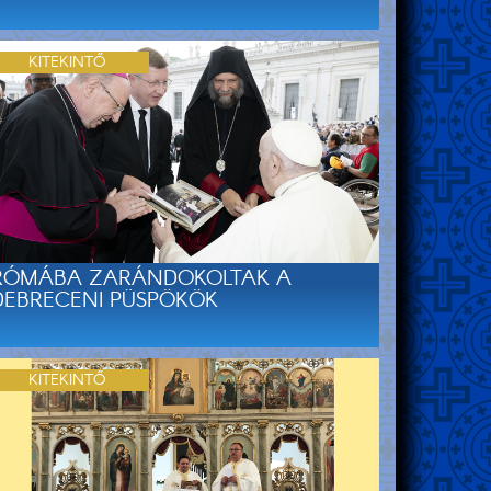
KITEKINTŐ
RÓMÁBA ZARÁNDOKOLTAK A
DEBRECENI PÜSPÖKÖK
KITEKINTŐ