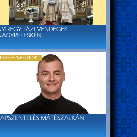
NYÍREGYHÁZI VENDÉGEK
NAGYPELESKÉN
EGYHÁZMEGYÉNK
PAPSZENTELÉS MÁTÉSZALKÁN