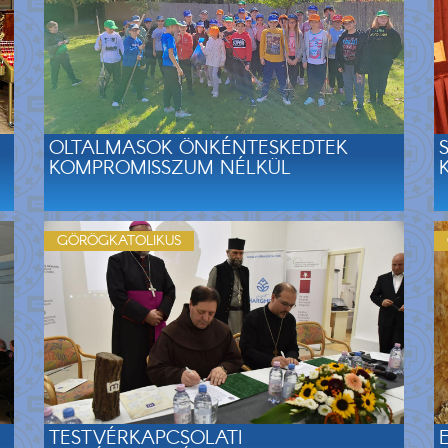
OLTALMASOK ÖNKÉNTESKEDTEK
KOMPROMISSZUM NÉLKÜL
GÖRÖGKATOLIKUS
TESTVÉRKAPCSOLATI