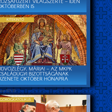
RÓZSAFÜZÉRT VILÁGSZERTE – IDÉN
OKTÓBERBEN IS
KITEKINTŐ
ÜDVÖZLÉGY, MÁRIA! – AZ MKPK
CSALÁDÜGYI BIZOTTSÁGÁNAK
ÜZENETE OKTÓBER HÓNAPRA
mit 3171,33
GÖRÖGKATOLIKUS