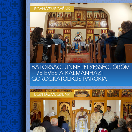
EGYHÁZMEGYÉNK
BÁTORSÁG, ÜNNEPÉLYESSÉG, ÖRÖM
– 75 ÉVES A KÁLMÁNHÁZI
GÖRÖGKATOLIKUS PARÓKIA
EGYHÁZMEGYÉNK