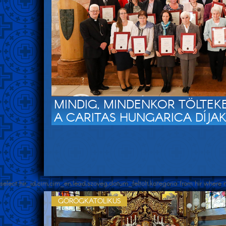
MINDIG, MINDENKOR TÖLTEK
A CARITAS HUNGARICA DÍJA
select hir_id,cim,cim_en,lead,szoveg,datum_feltolt,kategoria from hir whe
GÖRÖGKATOLIKUS