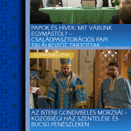
PAPOK ÉS HÍVEK: MIT VÁRUNK
EGYMÁSTÓL? –
CSALÁDPASZTORÁCIÓS PAPI
TALÁLKOZÓT TARTOTTAK
BUDAPESTEN
EGYHÁZMEGYÉNK
AZ ISTENI GONDVISELÉS MORZSÁI –
KÖZÖSSÉGI HÁZ SZENTELÉSE ÉS
BÚCSÚ PENÉSZLEKEN