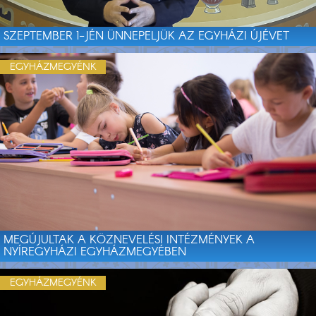
SZEPTEMBER 1-JÉN ÜNNEPELJÜK AZ EGYHÁZI ÚJÉVET
EGYHÁZMEGYÉNK
MEGÚJULTAK A KÖZNEVELÉSI INTÉZMÉNYEK A
NYÍREGYHÁZI EGYHÁZMEGYÉBEN
EGYHÁZMEGYÉNK