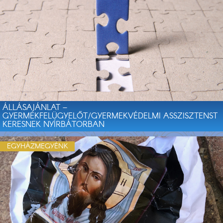
ÁLLÁSAJÁNLAT –
GYERMEKFELÜGYELŐT/GYERMEKVÉDELMI ASSZISZTENST
KERESNEK NYÍRBÁTORBAN
EGYHÁZMEGYÉNK