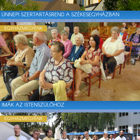
ÜNNEPI SZERTARTÁSREND A SZÉKESEGYHÁZBAN
EGYHÁZMEGYÉNK
IMÁK AZ ISTENSZÜLŐHÖZ
EGYHÁZMEGYÉNK