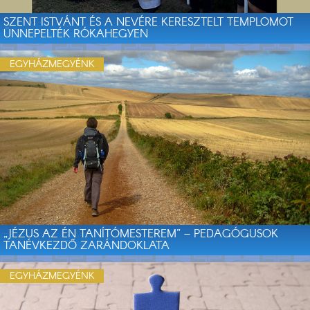
SZENT ISTVÁNT ÉS A NEVÉRE KERESZTELT TEMPLOMOT
ÜNNEPELTÉK RÓKAHEGYEN
EGYHÁZMEGYÉNK
„JÉZUS AZ ÉN TANÍTÓMESTEREM” – PEDAGÓGUSOK
TANÉVKEZDŐ ZARÁNDOKLATA
EGYHÁZMEGYÉNK