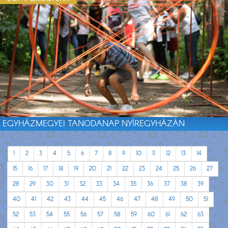
EGYHÁZMEGYEI TANODANAP NYÍREGYHÁZÁN
1
2
3
4
5
6
7
8
9
10
11
12
13
14
15
16
17
18
19
20
21
22
23
24
25
26
27
28
29
30
31
32
33
34
35
36
37
38
39
40
41
42
43
44
45
46
47
48
49
50
51
52
53
54
55
56
57
58
59
60
61
62
63