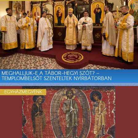
MEGHALLJUK-E A TÁBOR-HEGYI SZÓT? –
TEMPLOMBELSŐT SZENTELTEK NYÍRBÁTORBAN
EGYHÁZMEGYÉNK