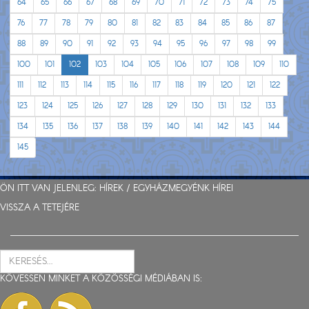
64
65
66
67
68
69
70
71
72
73
74
75
76
77
78
79
80
81
82
83
84
85
86
87
88
89
90
91
92
93
94
95
96
97
98
99
100
101
102
103
104
105
106
107
108
109
110
111
112
113
114
115
116
117
118
119
120
121
122
123
124
125
126
127
128
129
130
131
132
133
134
135
136
137
138
139
140
141
142
143
144
145
ÖN ITT VAN JELENLEG:
HÍREK
/
EGYHÁZMEGYÉNK HÍREI
VISSZA A TETEJÉRE
KÖVESSEN MINKET A KÖZÖSSÉGI MÉDIÁBAN IS: