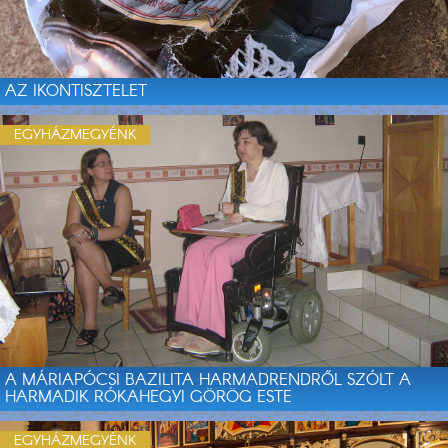
AZ IKONTISZTELET
EGYHÁZMEGYÉNK
A MÁRIAPÓCSI BAZILITA HARMADRENDRŐL SZÓLT A
HARMADIK RÓKAHEGYI GÖRÖG ESTE
EGYHÁZMEGYÉNK