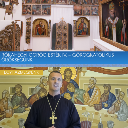
RÓKAHEGYI GÖRÖG ESTÉK IV. – GÖRÖGKATOLIKUS
ÖRÖKSÉGÜNK
EGYHÁZMEGYÉNK