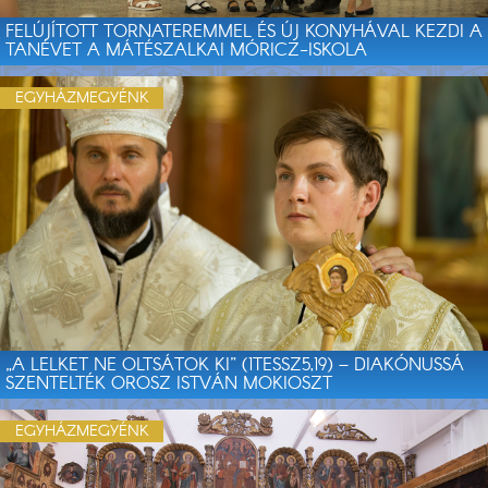
FELÚJÍTOTT TORNATEREMMEL ÉS ÚJ KONYHÁVAL KEZDI A
TANÉVET A MÁTÉSZALKAI MÓRICZ-ISKOLA
EGYHÁZMEGYÉNK
„A LELKET NE OLTSÁTOK KI” (1TESSZ5,19) – DIAKÓNUSSÁ
SZENTELTÉK OROSZ ISTVÁN MOKIOSZT
EGYHÁZMEGYÉNK