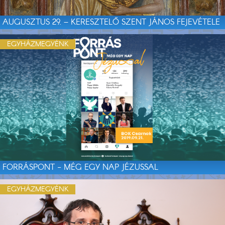
AUGUSZTUS 29. – KERESZTELŐ SZENT JÁNOS FEJEVÉTELE
EGYHÁZMEGYÉNK
FORRÁSPONT - MÉG EGY NAP JÉZUSSAL
EGYHÁZMEGYÉNK