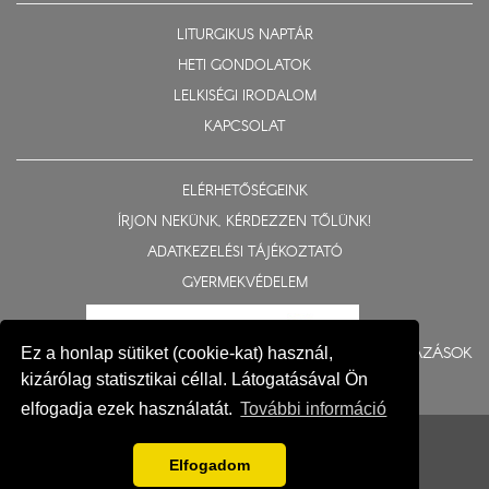
LITURGIKUS NAPTÁR
HETI GONDOLATOK
LELKISÉGI IRODALOM
KAPCSOLAT
ELÉRHETŐSÉGEINK
ÍRJON NEKÜNK, KÉRDEZZEN TŐLÜNK!
ADATKEZELÉSI TÁJÉKOZTATÓ
GYERMEKVÉDELEM
BERUHÁZÁSOK
Ez a honlap sütiket (cookie-kat) használ,
kizárólag statisztikai céllal. Látogatásával Ön
elfogadja ezek használatát.
További információ
© 2015-2026 Nyíregyházi Egyházmegye
Impresszum
Elfogadom