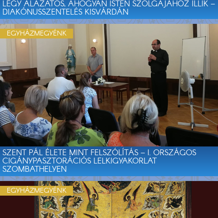
LÉGY ALÁZATOS, AHOGYAN ISTEN SZOLGÁJÁHOZ ILLIK –
DIAKÓNUSSZENTELÉS KISVÁRDÁN
EGYHÁZMEGYÉNK
SZENT PÁL ÉLETE MINT FELSZÓLÍTÁS – I. ORSZÁGOS
CIGÁNYPASZTORÁCIÓS LELKIGYAKORLAT
SZOMBATHELYEN
EGYHÁZMEGYÉNK