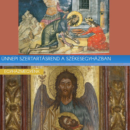
ÜNNEPI SZERTARTÁSREND A SZÉKESEGYHÁZBAN
EGYHÁZMEGYÉNK