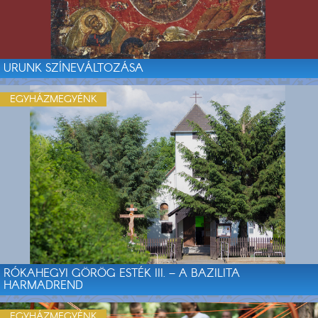
URUNK SZÍNEVÁLTOZÁSA
EGYHÁZMEGYÉNK
RÓKAHEGYI GÖRÖG ESTÉK III. – A BAZILITA
HARMADREND
EGYHÁZMEGYÉNK