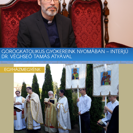
GÖRÖGKATOLIKUS GYÖKEREINK NYOMÁBAN – INTERJÚ
DR. VÉGHSEŐ TAMÁS ATYÁVAL
EGYHÁZMEGYÉNK