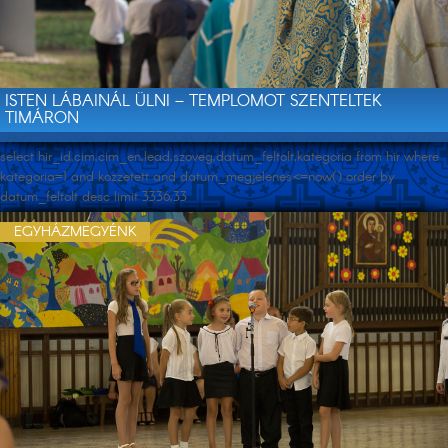
ISTEN LÁBAINÁL ÜLNI – TEMPLOMOT SZENTELTEK
TIMÁRON
select hir_id,cim,cim_en,lead,szoveg,datum_feltolt,kategoria from hir where
kategoria=1 and kozzetett and datum_megjelenes<=now() order by
datum_feltolt desc limit 3336,33
EGYHÁZMEGYÉNK