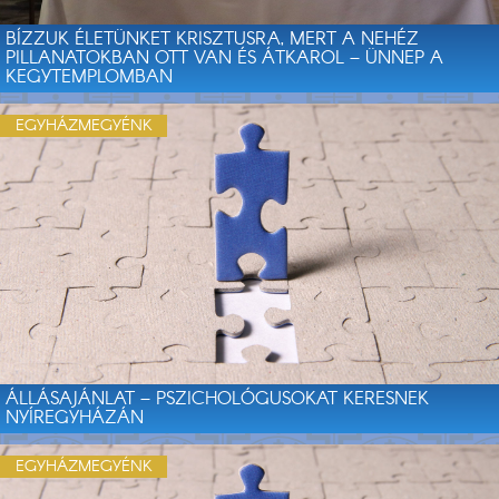
BÍZZUK ÉLETÜNKET KRISZTUSRA, MERT A NEHÉZ
PILLANATOKBAN OTT VAN ÉS ÁTKAROL – ÜNNEP A
KEGYTEMPLOMBAN
EGYHÁZMEGYÉNK
ÁLLÁSAJÁNLAT – PSZICHOLÓGUSOKAT KERESNEK
NYÍREGYHÁZÁN
EGYHÁZMEGYÉNK