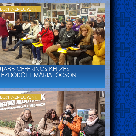
EGYHÁZMEGYÉNK
ÚJABB CEFERINÓS KÉPZÉS
KEZDŐDÖTT MÁRIAPÓCSON
EGYHÁZMEGYÉNK