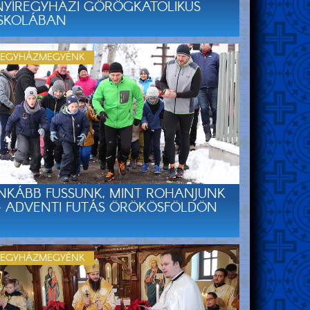
NYÍREGYHÁZI GÖRÖGKATOLIKUS
ISKOLÁBAN
EGYHÁZMEGYÉNK
INKÁBB FUSSUNK, MINT ROHANJUNK
– ADVENTI FUTÁS ÖRÖKÖSFÖLDÖN
EGYHÁZMEGYÉNK