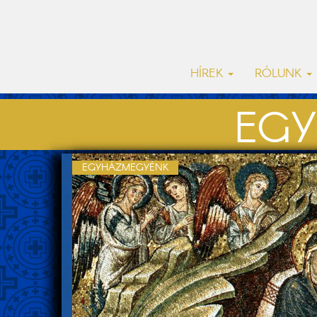
HÍREK
RÓLUNK
EGY
EGYHÁZMEGYÉNK