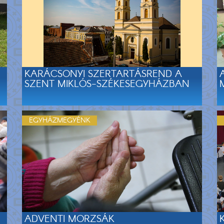
KARÁCSONYI SZERTARTÁSREND A
SZENT MIKLÓS-SZÉKESEGYHÁZBAN
EGYHÁZMEGYÉNK
ADVENTI MORZSÁK