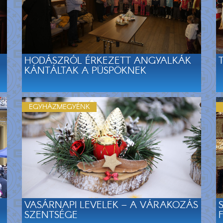
HODÁSZRÓL ÉRKEZETT ANGYALKÁK
KÁNTÁLTAK A PÜSPÖKNEK
EGYHÁZMEGYÉNK
VASÁRNAPI LEVELEK – A VÁRAKOZÁS
SZENTSÉGE