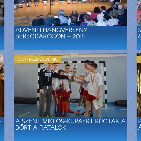
ADVENTI HANGVERSENY
BEREGDARÓCON – 2018
6
EGYHÁZMEGYÉNK
–
A SZENT MIKLÓS-KUPÁÉRT RÚGTÁK A
BŐRT A FIATALOK