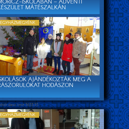
MÓRICZ-ISKOLÁBAN – ADVENTI
KÉSZÜLET MÁTÉSZALKÁN
EGYHÁZMEGYÉNK
ISKOLÁSOK AJÁNDÉKOZTÁK MEG A
RÁSZORULÓKAT HODÁSZON
tolt desc limit 3633,33
EGYHÁZMEGYÉNK