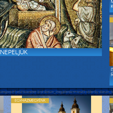
NEPELJÜK
e kategoria=1 and kozzetett and datum_megjelenes<=now() order by datum_fel
EGYHÁZMEGYÉNK