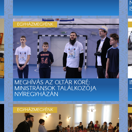
EGYHÁZMEGYÉNK
MEGHÍVÁS AZ OLTÁR KÖRÉ:
MINISTRÁNSOK TALÁLKOZÓJA
NYÍREGYHÁZÁN
EGYHÁZMEGYÉNK