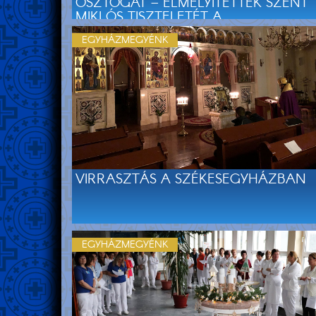
OSZTOGAT – ELMÉLYÍTETTÉK SZENT
MIKLÓS TISZTELETÉT A
NYÍREGYHÁZIAK
EGYHÁZMEGYÉNK
VIRRASZTÁS A SZÉKESEGYHÁZBAN
EGYHÁZMEGYÉNK