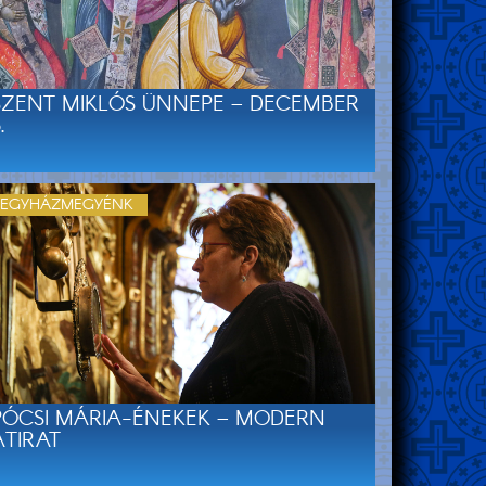
SZENT MIKLÓS ÜNNEPE – DECEMBER
.
EGYHÁZMEGYÉNK
PÓCSI MÁRIA-ÉNEKEK – MODERN
ÁTIRAT