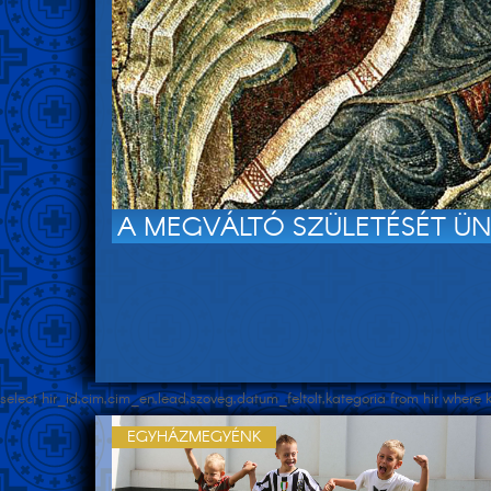
A MEGVÁLTÓ SZÜLETÉSÉT ÜN
select hir_id,cim,cim_en,lead,szoveg,datum_feltolt,kategoria from hir wher
EGYHÁZMEGYÉNK