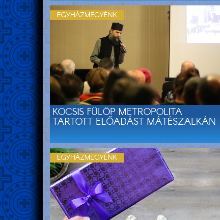
EGYHÁZMEGYÉNK
KOCSIS FÜLÖP METROPOLITA
TARTOTT ELŐADÁST MÁTÉSZALKÁN
EGYHÁZMEGYÉNK