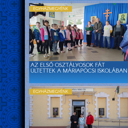
EGYHÁZMEGYÉNK
AZ ELSŐ OSZTÁLYOSOK FÁT
ÜLTETTEK A MÁRIAPÓCSI ISKOLÁBAN
EGYHÁZMEGYÉNK