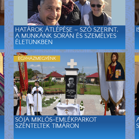
HATÁROK ÁTLÉPÉSE – SZÓ SZERINT,
A MUNKÁNK SORÁN ÉS SZEMÉLYES
ÉLETÜNKBEN
EGYHÁZMEGYÉNK
SÓJA MIKLÓS-EMLÉKPARKOT
SZENTELTEK TIMÁRON