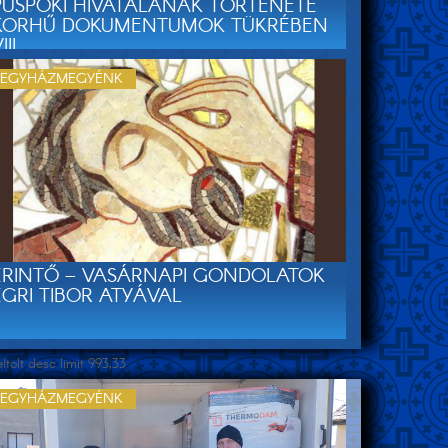
PÜSPÖKI HIVATALÁNAK TÖRTÉNETE
KORHŰ DOKUMENTUMOK TÜKRÉBEN
III.
EGYHÁZMEGYÉNK
ÉRINTŐ – VASÁRNAPI GONDOLATOK
EGRI TIBOR ATYÁVAL
olt desc limit 993,33
EGYHÁZMEGYÉNK