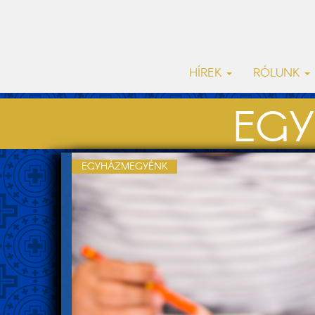
HÍREK
RÓLUNK
EGY
EGYHÁZMEGYÉNK