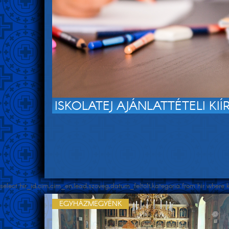
ISKOLATEJ AJÁNLATTÉTELI KIÍ
select hir_id,cim,cim_en,lead,szoveg,datum_feltolt,kategoria from hir wher
EGYHÁZMEGYÉNK