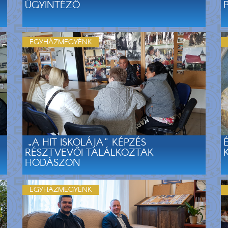
ÜGYINTÉZŐ
EGYHÁZMEGYÉNK
„A HIT ISKOLÁJA" KÉPZÉS
RÉSZTVEVŐI TALÁLKOZTAK
HODÁSZON
EGYHÁZMEGYÉNK