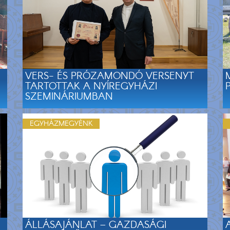
VERS- ÉS PRÓZAMONDÓ VERSENYT
TARTOTTAK A NYÍREGYHÁZI
SZEMINÁRIUMBAN
EGYHÁZMEGYÉNK
ÁLLÁSAJÁNLAT – GAZDASÁGI