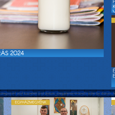
V
RÁS 2024
e kategoria=1 and kozzetett and datum_megjelenes<=now() order by datum_felt
EGYHÁZMEGYÉNK