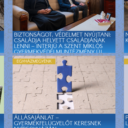
BIZTONSÁGOT, VÉDELMET NYÚJTANI:
CSALÁDJA HELYETT CSALÁDJÁNAK
LENNI – INTERJÚ A SZENT MIKLÓS
GYERMEKVÉDELMI INTÉZMÉNY ÚJ
VEZETŐIVEL
EGYHÁZMEGYÉNK
ÁLLÁSAJÁNLAT –
GYERMEKFELÜGYELŐT KERESNEK