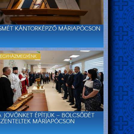
ISMÉT KÁNTORKÉPZŐ MÁRIAPÓCSON
EGYHÁZMEGYÉNK
A JÖVŐNKET ÉPÍTJÜK – BÖLCSŐDÉT
SZENTELTEK MÁRIAPÓCSON