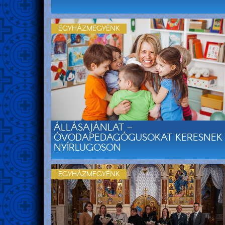
EGYHÁZMEGYÉNK
ÁLLÁSAJÁNLAT –
ÓVODAPEDAGÓGUSOKAT KERESNEK
NYÍRLUGOSON
EGYHÁZMEGYÉNK