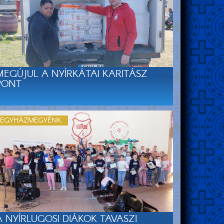
MEGÚJUL A NYÍRKÁTAI KARITÁSZ
PONT
EGYHÁZMEGYÉNK
A NYÍRLUGOSI DIÁKOK TAVASZI