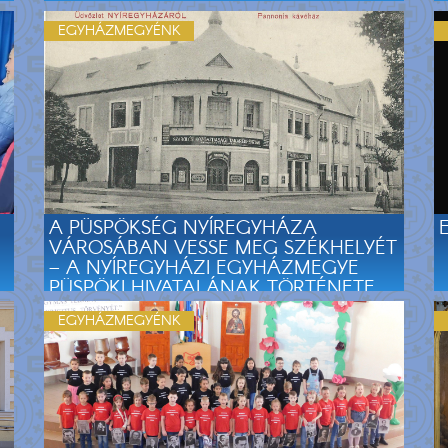
EGYHÁZMEGYÉNK
A PÜSPÖKSÉG NYÍREGYHÁZA
VÁROSÁBAN VESSE MEG SZÉKHELYÉT
– A NYÍREGYHÁZI EGYHÁZMEGYE
PÜSPÖKI HIVATALÁNAK TÖRTÉNETE
KORHŰ DOKUMENTUMOK TÜKRÉBEN
EGYHÁZMEGYÉNK
VI.