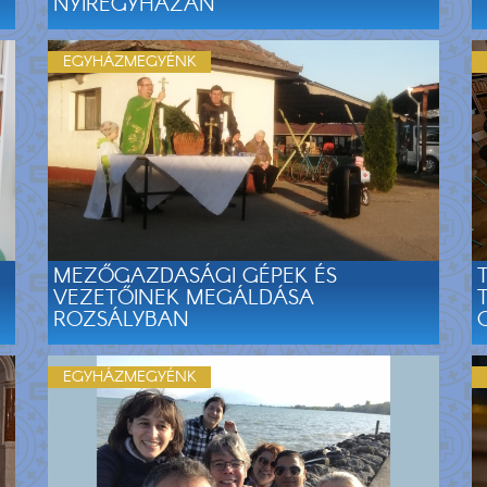
NYÍREGYHÁZÁN
EGYHÁZMEGYÉNK
MEZŐGAZDASÁGI GÉPEK ÉS
VEZETŐINEK MEGÁLDÁSA
ROZSÁLYBAN
EGYHÁZMEGYÉNK