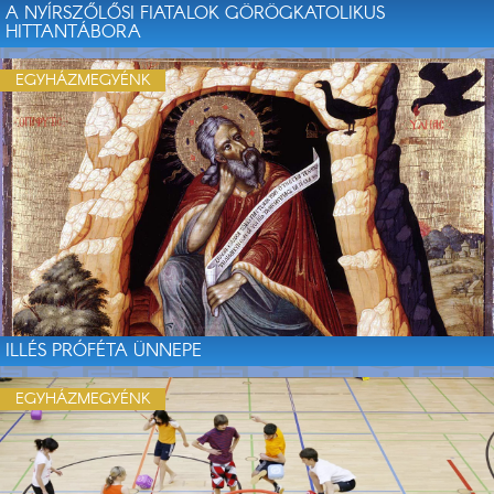
A NYÍRSZŐLŐSI FIATALOK GÖRÖGKATOLIKUS
HITTANTÁBORA
EGYHÁZMEGYÉNK
ILLÉS PRÓFÉTA ÜNNEPE
EGYHÁZMEGYÉNK