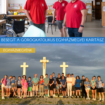
BESEGÍT A GÖRÖGKATOLIKUS EGYHÁZMEGYEI KARITÁSZ
EGYHÁZMEGYÉNK