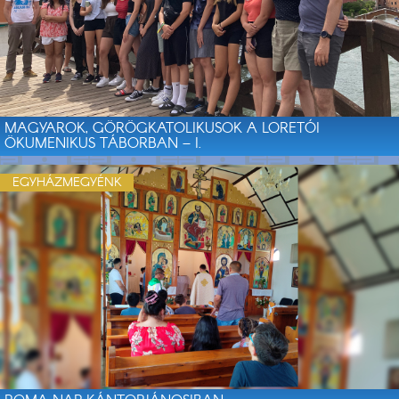
MAGYAROK, GÖRÖGKATOLIKUSOK A LORETÓI
ÖKUMENIKUS TÁBORBAN – I.
EGYHÁZMEGYÉNK