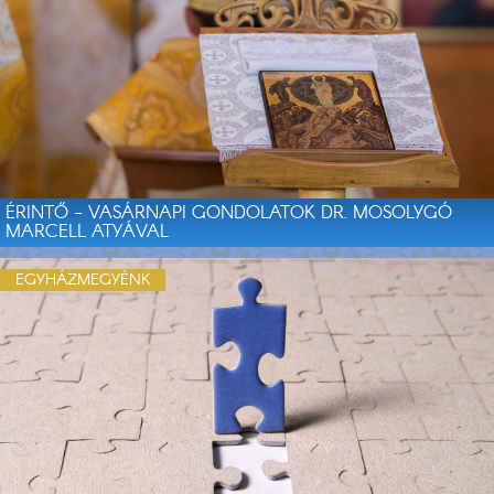
ÉRINTŐ - VASÁRNAPI GONDOLATOK DR. MOSOLYGÓ
MARCELL ATYÁVAL
EGYHÁZMEGYÉNK