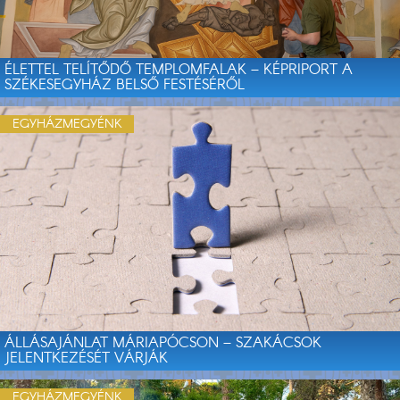
ÉLETTEL TELÍTŐDŐ TEMPLOMFALAK – KÉPRIPORT A
SZÉKESEGYHÁZ BELSŐ FESTÉSÉRŐL
EGYHÁZMEGYÉNK
ÁLLÁSAJÁNLAT MÁRIAPÓCSON – SZAKÁCSOK
JELENTKEZÉSÉT VÁRJÁK
EGYHÁZMEGYÉNK