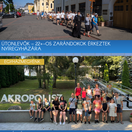
ÚTONLEVŐK – 22+-OS ZARÁNDOKOK ÉRKEZTEK
NYÍREGYHÁZÁRA
EGYHÁZMEGYÉNK