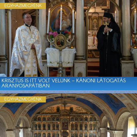
EGYHÁZMEGYÉNK
KRISZTUS IS ITT VOLT VELÜNK – KÁNONI LÁTOGATÁS
ARANYOSAPÁTIBAN
EGYHÁZMEGYÉNK