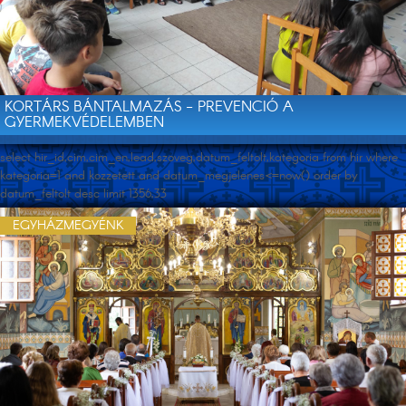
KORTÁRS BÁNTALMAZÁS - PREVENCIÓ A
GYERMEKVÉDELEMBEN
select hir_id,cim,cim_en,lead,szoveg,datum_feltolt,kategoria from hir where
kategoria=1 and kozzetett and datum_megjelenes<=now() order by
datum_feltolt desc limit 1356,33
EGYHÁZMEGYÉNK