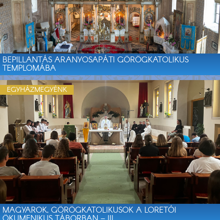
BEPILLANTÁS ARANYOSAPÁTI GÖRÖGKATOLIKUS
TEMPLOMÁBA
EGYHÁZMEGYÉNK
MAGYAROK, GÖRÖGKATOLIKUSOK A LORETÓI
ÖKUMENIKUS TÁBORBAN – III.