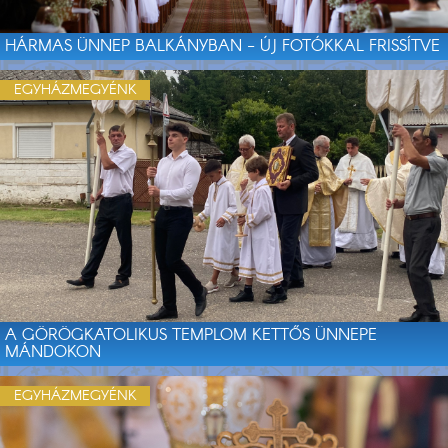
HÁRMAS ÜNNEP BALKÁNYBAN - ÚJ FOTÓKKAL FRISSÍTVE
EGYHÁZMEGYÉNK
A GÖRÖGKATOLIKUS TEMPLOM KETTŐS ÜNNEPE
MÁNDOKON
EGYHÁZMEGYÉNK