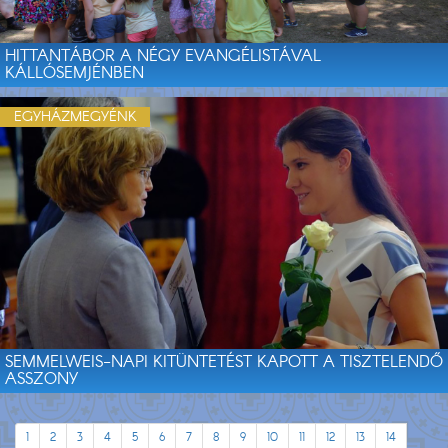
HITTANTÁBOR A NÉGY EVANGÉLISTÁVAL
KÁLLÓSEMJÉNBEN
EGYHÁZMEGYÉNK
SEMMELWEIS-NAPI KITÜNTETÉST KAPOTT A TISZTELENDŐ
ASSZONY
1
2
3
4
5
6
7
8
9
10
11
12
13
14