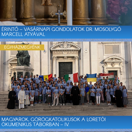
ÉRINTŐ – VASÁRNAPI GONDOLATOK DR. MOSOLYGÓ
MARCELL ATYÁVAL
EGYHÁZMEGYÉNK
MAGYAROK, GÖRÖGKATOLIKUSOK A LORETÓI
ÖKUMENIKUS TÁBORBAN – IV.