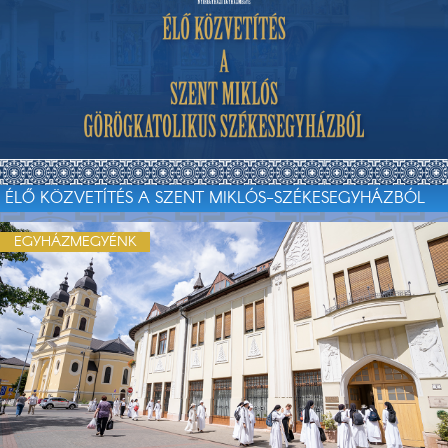
ÉLŐ KÖZVETÍTÉS A SZENT MIKLÓS-SZÉKESEGYHÁZBÓL
EGYHÁZMEGYÉNK