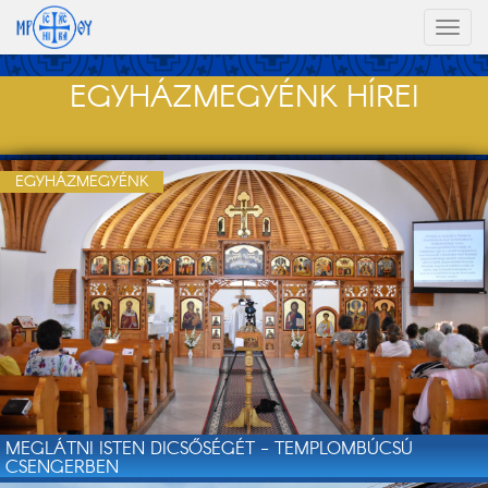
Toggl
naviga
EGYHÁZMEGYÉNK HÍREI
EGYHÁZMEGYÉNK
MEGLÁTNI ISTEN DICSŐSÉGÉT - TEMPLOMBÚCSÚ
CSENGERBEN