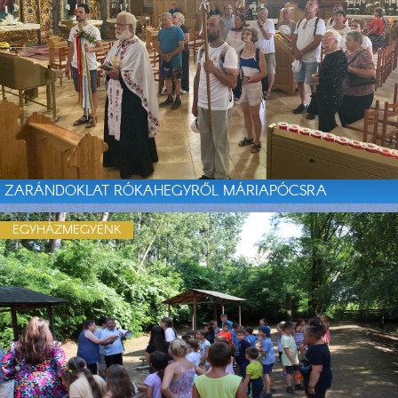
ZARÁNDOKLAT RÓKAHEGYRŐL MÁRIAPÓCSRA
EGYHÁZMEGYÉNK