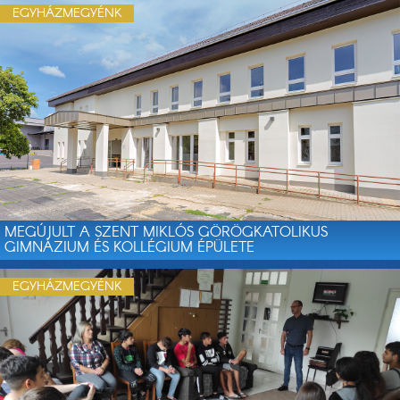
EGYHÁZMEGYÉNK
MEGÚJULT A SZENT MIKLÓS GÖRÖGKATOLIKUS
GIMNÁZIUM ÉS KOLLÉGIUM ÉPÜLETE
EGYHÁZMEGYÉNK