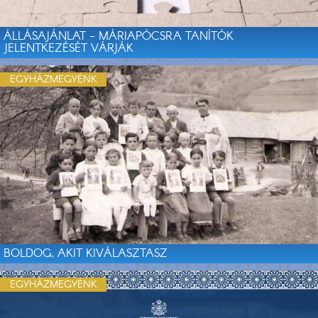
ÁLLÁSAJÁNLAT - MÁRIAPÓCSRA TANÍTÓK
JELENTKEZÉSÉT VÁRJÁK
EGYHÁZMEGYÉNK
BOLDOG, AKIT KIVÁLASZTASZ
EGYHÁZMEGYÉNK