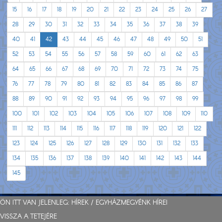
15
16
17
18
19
20
21
22
23
24
25
26
27
28
29
30
31
32
33
34
35
36
37
38
39
40
41
42
43
44
45
46
47
48
49
50
51
52
53
54
55
56
57
58
59
60
61
62
63
64
65
66
67
68
69
70
71
72
73
74
75
76
77
78
79
80
81
82
83
84
85
86
87
88
89
90
91
92
93
94
95
96
97
98
99
100
101
102
103
104
105
106
107
108
109
110
111
112
113
114
115
116
117
118
119
120
121
122
123
124
125
126
127
128
129
130
131
132
133
134
135
136
137
138
139
140
141
142
143
144
145
ÖN ITT VAN JELENLEG:
HÍREK
/
EGYHÁZMEGYÉNK HÍREI
VISSZA A TETEJÉRE