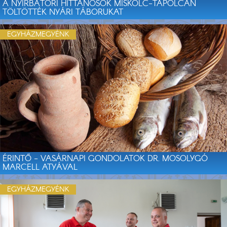
A NYÍRBÁTORI HITTANOSOK MISKOLC-TAPOLCÁN
TÖLTÖTTÉK NYÁRI TÁBORUKAT
EGYHÁZMEGYÉNK
ÉRINTŐ - VASÁRNAPI GONDOLATOK DR. MOSOLYGÓ
MARCELL ATYÁVAL
EGYHÁZMEGYÉNK