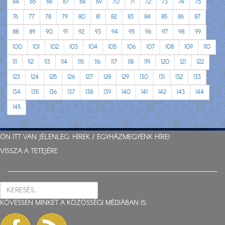
64
65
66
67
68
69
70
71
72
73
74
75
76
77
78
79
80
81
82
83
84
85
86
87
88
89
90
91
92
93
94
95
96
97
98
99
100
101
102
103
104
105
106
107
108
109
110
111
112
113
114
115
116
117
118
119
120
121
122
123
124
125
126
127
128
129
130
131
132
133
134
135
136
137
138
139
140
141
142
143
144
145
ÖN ITT VAN JELENLEG:
HÍREK
/
EGYHÁZMEGYÉNK HÍREI
VISSZA A TETEJÉRE
KÖVESSEN MINKET A KÖZÖSSÉGI MÉDIÁBAN IS: