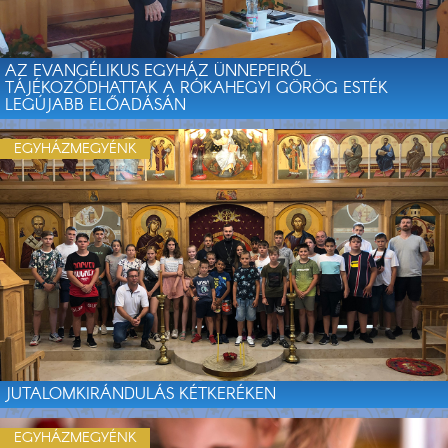
AZ EVANGÉLIKUS EGYHÁZ ÜNNEPEIRŐL
TÁJÉKOZÓDHATTAK A RÓKAHEGYI GÖRÖG ESTÉK
LEGÚJABB ELŐADÁSÁN
EGYHÁZMEGYÉNK
JUTALOMKIRÁNDULÁS KÉTKERÉKEN
EGYHÁZMEGYÉNK