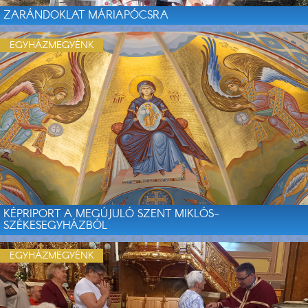
ZARÁNDOKLAT MÁRIAPÓCSRA
EGYHÁZMEGYÉNK
KÉPRIPORT A MEGÚJULÓ SZENT MIKLÓS-
SZÉKESEGYHÁZBÓL
EGYHÁZMEGYÉNK