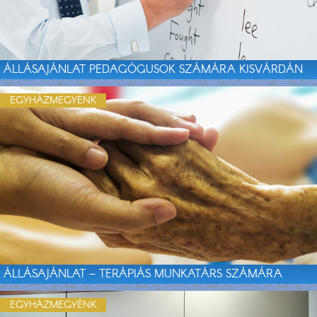
ÁLLÁSAJÁNLAT PEDAGÓGUSOK SZÁMÁRA KISVÁRDÁN
EGYHÁZMEGYÉNK
ÁLLÁSAJÁNLAT – TERÁPIÁS MUNKATÁRS SZÁMÁRA
EGYHÁZMEGYÉNK