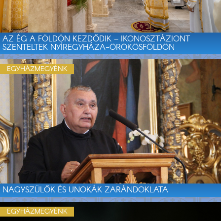
AZ ÉG A FÖLDÖN KEZDŐDIK – IKONOSZTÁZIONT
SZENTELTEK NYÍREGYHÁZA-ÖRÖKÖSFÖLDÖN
EGYHÁZMEGYÉNK
NAGYSZÜLŐK ÉS UNOKÁK ZARÁNDOKLATA
EGYHÁZMEGYÉNK