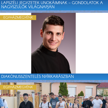
LAPSZÉLI JEGYZETEK UNOKÁIMNAK – GONDOLATOK A
NAGYSZÜLŐK VILÁGNAPJÁN
EGYHÁZMEGYÉNK
DIAKÓNUSSZENTELÉS NYÍRKARÁSZBAN
EGYHÁZMEGYÉNK