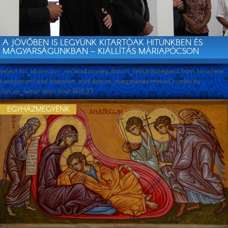
A JÖVŐBEN IS LEGYÜNK KITARTÓAK HITÜNKBEN ÉS
MAGYARSÁGUNKBAN – KIÁLLÍTÁS MÁRIAPÓCSON
select hir_id,cim,cim_en,lead,szoveg,datum_feltolt,kategoria from hir where
kategoria=1 and kozzetett and datum_megjelenes<=now() order by
datum_feltolt desc limit 1818,33
EGYHÁZMEGYÉNK