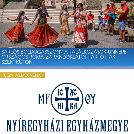
SARLÓS BOLDOGASSZONY A TALÁLKOZÁSOK ÜNNEPE –
ORSZÁGOS ROMA ZARÁNDOKLATOT TARTOTTAK
SZENTKÚTON
EGYHÁZMEGYÉNK