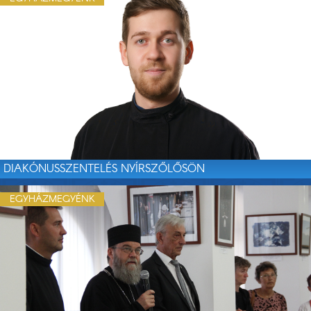
DIAKÓNUSSZENTELÉS NYÍRSZŐLŐSÖN
EGYHÁZMEGYÉNK