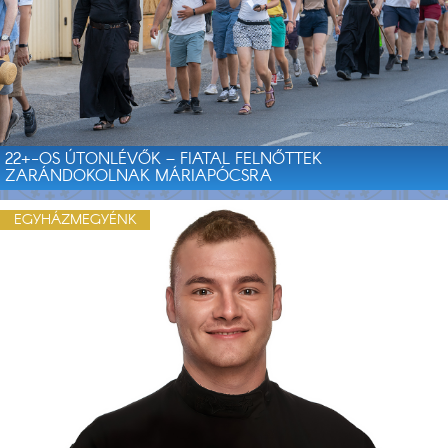
22+-OS ÚTONLÉVŐK – FIATAL FELNŐTTEK
ZARÁNDOKOLNAK MÁRIAPÓCSRA
EGYHÁZMEGYÉNK