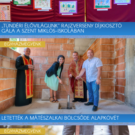
„TÜNDÉRI ÉLŐVILÁGUNK” RAJZVERSENY DÍJKIOSZTÓ
GÁLA A SZENT MIKLÓS-ISKOLÁBAN
EGYHÁZMEGYÉNK
LETETTÉK A MÁTÉSZALKAI BÖLCSŐDE ALAPKÖVÉT
EGYHÁZMEGYÉNK