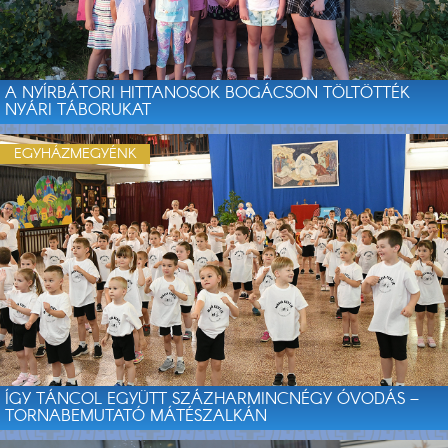
A NYÍRBÁTORI HITTANOSOK BOGÁCSON TÖLTÖTTÉK
NYÁRI TÁBORUKAT
EGYHÁZMEGYÉNK
ÍGY TÁNCOL EGYÜTT SZÁZHARMINCNÉGY ÓVODÁS –
TORNABEMUTATÓ MÁTÉSZALKÁN