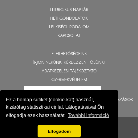
LITURGIKUS NAPTÁR
HETI GONDOLATOK
LELKISÉGI IRODALOM
KAPCSOLAT
ELÉRHETŐSÉGEINK
ÍRJON NEKÜNK, KÉRDEZZEN TŐLÜNK!
ADATKEZELÉSI TÁJÉKOZTATÓ
GYERMEKVÉDELEM
BERUHÁZÁSOK
Ez a honlap sütiket (cookie-kat) használ,
kizárólag statisztikai céllal. Látogatásával Ön
elfogadja ezek használatát.
További információ
© 2015-2026 Nyíregyházi Egyházmegye
Impresszum
Elfogadom