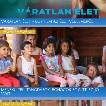
VÁRATLAN ÉLET – EGY FILM AZ ÉLET VÉDELMÉRŐL
EGYHÁZMEGYÉNK
MENEKÜLTEK, TANODÁSOK, BOHÓCOK EGYÜTT: EZ JÓ
VOLT!
EGYHÁZMEGYÉNK