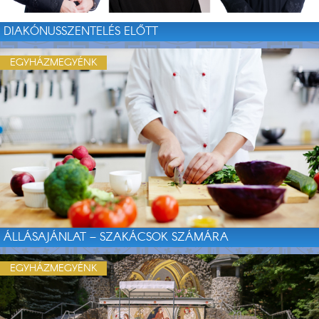
DIAKÓNUSSZENTELÉS ELŐTT
EGYHÁZMEGYÉNK
ÁLLÁSAJÁNLAT – SZAKÁCSOK SZÁMÁRA
EGYHÁZMEGYÉNK