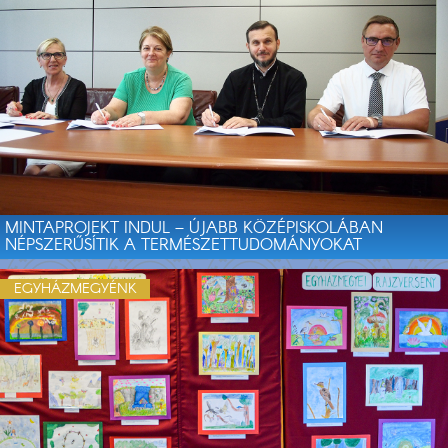
MINTAPROJEKT INDUL – ÚJABB KÖZÉPISKOLÁBAN
NÉPSZERŰSÍTIK A TERMÉSZETTUDOMÁNYOKAT
EGYHÁZMEGYÉNK