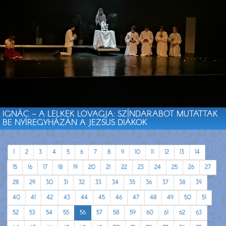
IGNÁC – A LELKEK LOVAGJA: SZÍNDARABOT MUTATTAK
BE NYÍREGYHÁZÁN A JEZSUS DIÁKOK
1
2
3
4
5
6
7
8
9
10
11
12
13
14
15
16
17
18
19
20
21
22
23
24
25
26
27
28
29
30
31
32
33
34
35
36
37
38
39
40
41
42
43
44
45
46
47
48
49
50
51
52
53
54
55
56
57
58
59
60
61
62
63