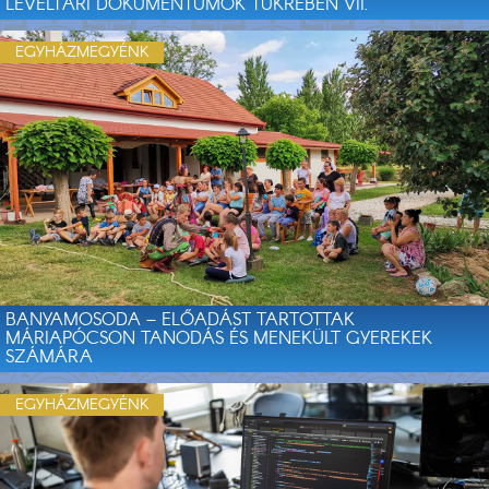
LEVÉLTÁRI DOKUMENTUMOK TÜKRÉBEN VII.
EGYHÁZMEGYÉNK
BANYAMOSODA – ELŐADÁST TARTOTTAK
MÁRIAPÓCSON TANODÁS ÉS MENEKÜLT GYEREKEK
SZÁMÁRA
EGYHÁZMEGYÉNK