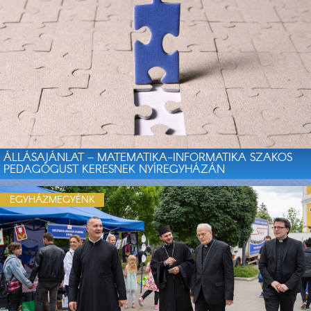
ÁLLÁSAJÁNLAT – MATEMATIKA-INFORMATIKA SZAKOS
PEDAGÓGUST KERESNEK NYÍREGYHÁZÁN
EGYHÁZMEGYÉNK