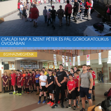
CSALÁDI NAP A SZENT PÉTER ÉS PÁL GÖRÖGKATOLIKUS
ÓVODÁBAN
EGYHÁZMEGYÉNK