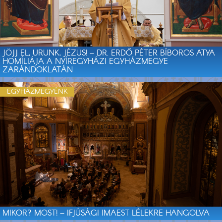
JÖJJ EL, URUNK, JÉZUS! – DR. ERDŐ PÉTER BÍBOROS ATYA
HOMÍLIÁJA A NYÍREGYHÁZI EGYHÁZMEGYE
ZARÁNDOKLATÁN
EGYHÁZMEGYÉNK
MIKOR? MOST! – IFJÚSÁGI IMAEST LÉLEKRE HANGOLVA