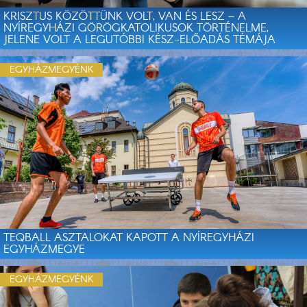
KRISZTUS KÖZÖTTÜNK VOLT, VAN ÉS LESZ – A
NYÍREGYHÁZI GÖRÖGKATOLIKUSOK TÖRTÉNELME,
JELENE VOLT A LEGUTÓBBI KÉSZ-ELŐADÁS TÉMÁJA
EGYHÁZMEGYÉNK
TEQBALL ASZTALOKAT KAPOTT A NYÍREGYHÁZI
EGYHÁZMEGYE
EGYHÁZMEGYÉNK