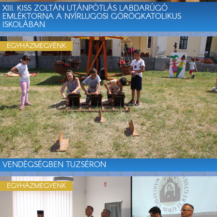
XIII. KISS ZOLTÁN UTÁNPÓTLÁS LABDARÚGÓ
EMLÉKTORNA A NYÍRLUGOSI GÖRÖGKATOLIKUS
ISKOLÁBAN
EGYHÁZMEGYÉNK
VENDÉGSÉGBEN TUZSÉRON
EGYHÁZMEGYÉNK