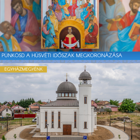
PÜNKÖSD A HÚSVÉTI IDŐSZAK MEGKORONÁZÁSA
EGYHÁZMEGYÉNK