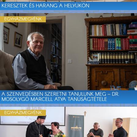
KERESZTEK ÉS HARANG A HELYÜKÖN
EGYHÁZMEGYÉNK
A SZENVEDÉSBEN SZERETNI TANULUNK MEG – DR.
MOSOLYGÓ MARCELL ATYA TANÚSÁGTÉTELE
EGYHÁZMEGYÉNK