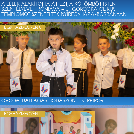
A LÉLEK ALAKÍTOTTA ÁT EZT A KŐTÖMBÖT ISTEN
SZENTÉLYÉVÉ, TRÓNJÁVÁ – ÚJ GÖRÖGKATOLIKUS
TEMPLOMOT SZENTELTEK NYÍREGYHÁZA-BORBÁNYÁN
EGYHÁZMEGYÉNK
ÓVODAI BALLAGÁS HODÁSZON – KÉPRIPORT
EGYHÁZMEGYÉNK