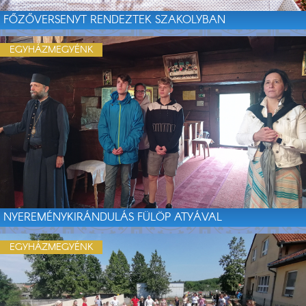
FŐZŐVERSENYT RENDEZTEK SZAKOLYBAN
EGYHÁZMEGYÉNK
NYEREMÉNYKIRÁNDULÁS FÜLÖP ATYÁVAL
EGYHÁZMEGYÉNK