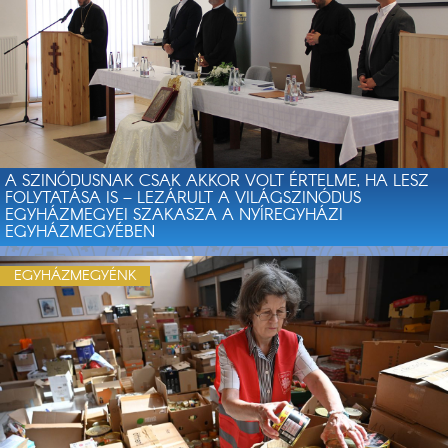
A SZINÓDUSNAK CSAK AKKOR VOLT ÉRTELME, HA LESZ
FOLYTATÁSA IS – LEZÁRULT A VILÁGSZINÓDUS
EGYHÁZMEGYEI SZAKASZA A NYÍREGYHÁZI
EGYHÁZMEGYÉBEN
EGYHÁZMEGYÉNK