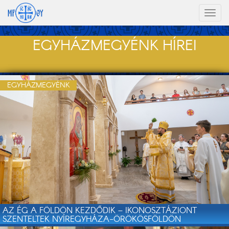
Toggl
naviga
EGYHÁZMEGYÉNK HÍREI
EGYHÁZMEGYÉNK
AZ ÉG A FÖLDÖN KEZDŐDIK – IKONOSZTÁZIONT
SZENTELTEK NYÍREGYHÁZA-ÖRÖKÖSFÖLDÖN