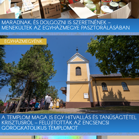
MARADNAK, ÉS DOLGOZNI IS SZERETNÉNEK –
MENEKÜLTEK AZ EGYHÁZMEGYE PASZTORÁLÁSÁBAN
EGYHÁZMEGYÉNK
A TEMPLOM MAGA IS EGY HITVALLÁS ÉS TANÚSÁGTÉTEL
KRISZTUSRÓL – FELÚJÍTOTTÁK AZ ENCSENCSI
GÖRÖGKATOLIKUS TEMPLOMOT