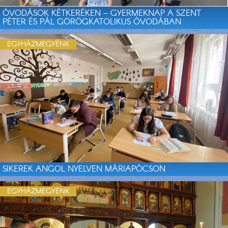
ÓVODÁSOK KÉTKERÉKEN – GYERMEKNAP A SZENT
PÉTER ÉS PÁL GÖRÖGKATOLIKUS ÓVODÁBAN
EGYHÁZMEGYÉNK
SIKEREK ANGOL NYELVEN MÁRIAPÓCSON
EGYHÁZMEGYÉNK