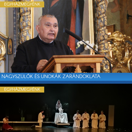
EGYHÁZMEGYÉNK
NAGYSZÜLŐK ÉS UNOKÁK ZARÁNDOKLATA
EGYHÁZMEGYÉNK