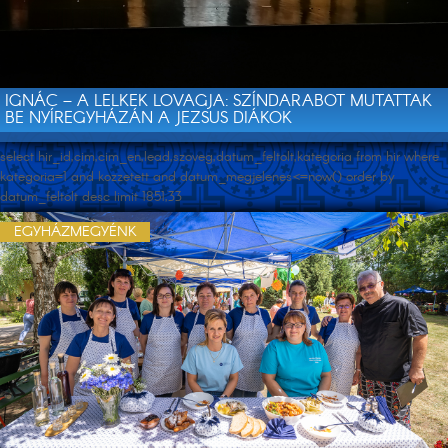
IGNÁC – A LELKEK LOVAGJA: SZÍNDARABOT MUTATTAK
BE NYÍREGYHÁZÁN A JEZSUS DIÁKOK
select hir_id,cim,cim_en,lead,szoveg,datum_feltolt,kategoria from hir where
kategoria=1 and kozzetett and datum_megjelenes<=now() order by
datum_feltolt desc limit 1851,33
EGYHÁZMEGYÉNK