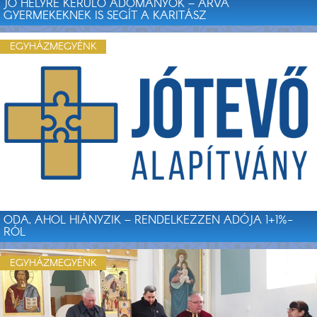
JÓ HELYRE KERÜLŐ ADOMÁNYOK – ÁRVA
GYERMEKEKNEK IS SEGÍT A KARITÁSZ
EGYHÁZMEGYÉNK
ODA, AHOL HIÁNYZIK – RENDELKEZZEN ADÓJA 1+1%-
RÓL
EGYHÁZMEGYÉNK