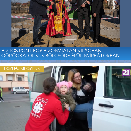
BIZTOS PONT EGY BIZONYTALAN VILÁGBAN –
GÖRÖGKATOLIKUS BÖLCSŐDE ÉPÜL NYÍRBÁTORBAN
EGYHÁZMEGYÉNK