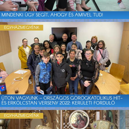
MINDENKI ÚGY SEGÍT, AHOGY ÉS AMIVEL TUD!
EGYHÁZMEGYÉNK
ÚTON VAGYUNK – ORSZÁGOS GÖRÖGKATOLIKUS HIT-
ÉS ERKÖLCSTAN VERSENY 2022: KERÜLETI FORDULÓ
EGYHÁZMEGYÉNK