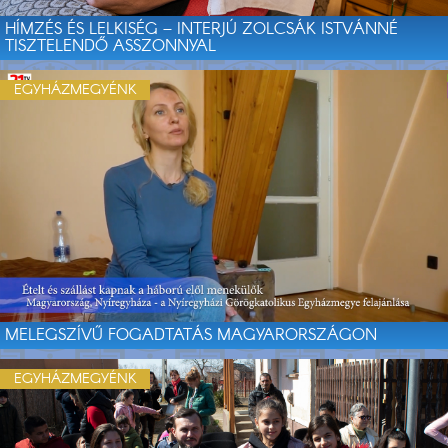
HÍMZÉS ÉS LELKISÉG – INTERJÚ ZOLCSÁK ISTVÁNNÉ
TISZTELENDŐ ASSZONNYAL
EGYHÁZMEGYÉNK
MELEGSZÍVŰ FOGADTATÁS MAGYARORSZÁGON
EGYHÁZMEGYÉNK