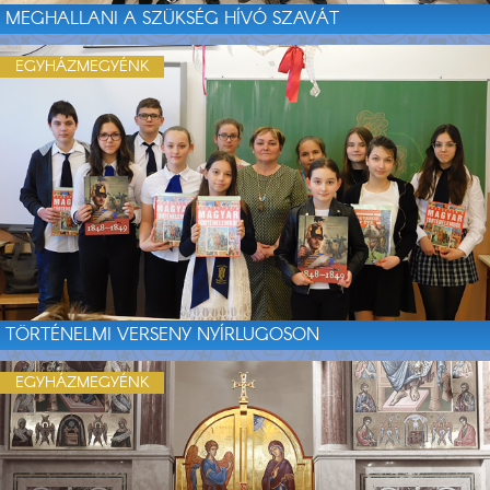
MEGHALLANI A SZÜKSÉG HÍVÓ SZAVÁT
EGYHÁZMEGYÉNK
TÖRTÉNELMI VERSENY NYÍRLUGOSON
EGYHÁZMEGYÉNK