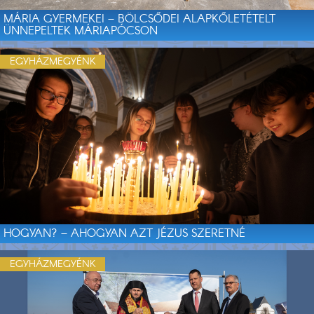
MÁRIA GYERMEKEI – BÖLCSŐDEI ALAPKŐLETÉTELT
ÜNNEPELTEK MÁRIAPÓCSON
EGYHÁZMEGYÉNK
HOGYAN? – AHOGYAN AZT JÉZUS SZERETNÉ
EGYHÁZMEGYÉNK