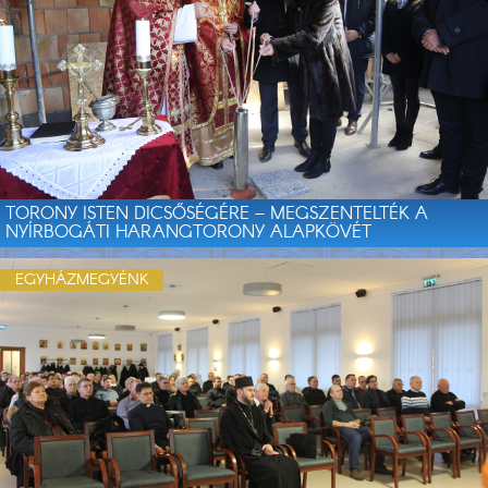
TORONY ISTEN DICSŐSÉGÉRE – MEGSZENTELTÉK A
NYÍRBOGÁTI HARANGTORONY ALAPKÖVÉT
EGYHÁZMEGYÉNK