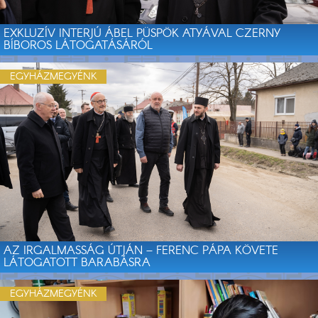
EXKLUZÍV INTERJÚ ÁBEL PÜSPÖK ATYÁVAL CZERNY
BÍBOROS LÁTOGATÁSÁRÓL
EGYHÁZMEGYÉNK
AZ IRGALMASSÁG ÚTJÁN – FERENC PÁPA KÖVETE
LÁTOGATOTT BARABÁSRA
EGYHÁZMEGYÉNK