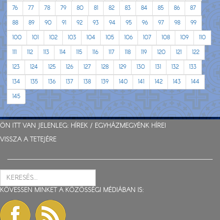
76
77
78
79
80
81
82
83
84
85
86
87
88
89
90
91
92
93
94
95
96
97
98
99
100
101
102
103
104
105
106
107
108
109
110
111
112
113
114
115
116
117
118
119
120
121
122
123
124
125
126
127
128
129
130
131
132
133
134
135
136
137
138
139
140
141
142
143
144
145
ÖN ITT VAN JELENLEG:
HÍREK
/
EGYHÁZMEGYÉNK HÍREI
VISSZA A TETEJÉRE
KÖVESSEN MINKET A KÖZÖSSÉGI MÉDIÁBAN IS: