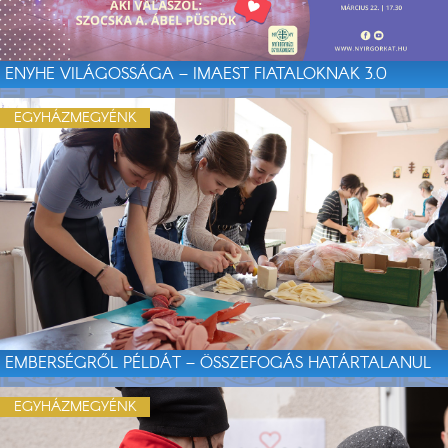
ENYHE VILÁGOSSÁGA – IMAEST FIATALOKNAK 3.0
EGYHÁZMEGYÉNK
EMBERSÉGRŐL PÉLDÁT – ÖSSZEFOGÁS HATÁRTALANUL
EGYHÁZMEGYÉNK