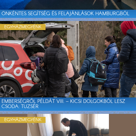
ÖNKÉNTES SEGÍTSÉG ÉS FELAJÁNLÁSOK HAMBURGBÓL
EGYHÁZMEGYÉNK
EMBERSÉGRŐL PÉLDÁT VIII. – KICSI DOLGOKBÓL LESZ
CSODA: TUZSÉR
EGYHÁZMEGYÉNK