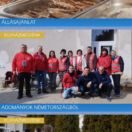
ÁLLÁSAJÁNLAT
EGYHÁZMEGYÉNK
ADOMÁNYOK NÉMETORSZÁGBÓL
EGYHÁZMEGYÉNK