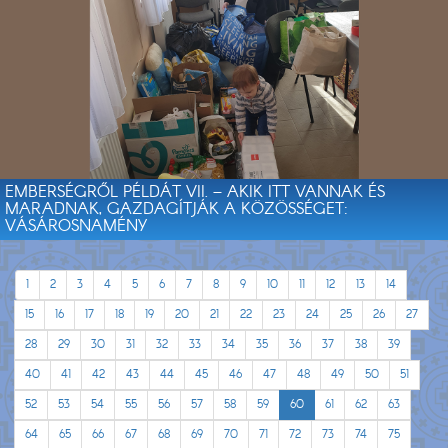
EMBERSÉGRŐL PÉLDÁT VII. – AKIK ITT VANNAK ÉS
MARADNAK, GAZDAGÍTJÁK A KÖZÖSSÉGET:
VÁSÁROSNAMÉNY
1
2
3
4
5
6
7
8
9
10
11
12
13
14
15
16
17
18
19
20
21
22
23
24
25
26
27
28
29
30
31
32
33
34
35
36
37
38
39
40
41
42
43
44
45
46
47
48
49
50
51
52
53
54
55
56
57
58
59
60
61
62
63
64
65
66
67
68
69
70
71
72
73
74
75