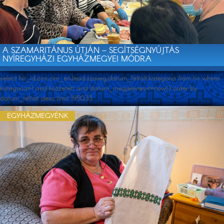
A SZAMARITÁNUS ÚTJÁN – SEGÍTSÉGNYÚJTÁS
NYÍREGYHÁZI EGYHÁZMEGYEI MÓDRA
select hir_id,cim,cim_en,lead,szoveg,datum_feltolt,kategoria from hir where
kategoria=1 and kozzetett and datum_megjelenes<=now() order by
datum_feltolt desc limit 1950,33
EGYHÁZMEGYÉNK