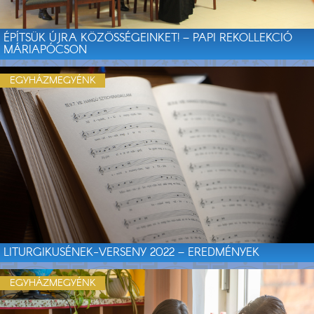
ÉPÍTSÜK ÚJRA KÖZÖSSÉGEINKET! – PAPI REKOLLEKCIÓ
MÁRIAPÓCSON
EGYHÁZMEGYÉNK
LITURGIKUSÉNEK-VERSENY 2022 – EREDMÉNYEK
EGYHÁZMEGYÉNK