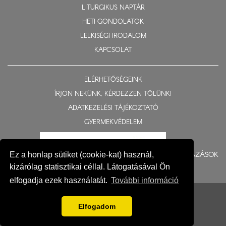
LITURGIKUS NAPTÁR
HETI GONDOLATOK
LELKISÉGI IRODALOM
KAPCSOLAT
ELÉRHETŐSÉGEINK
ÍRJON NEKÜNK, KÉRDEZZEN TŐLÜNK!
ADATKEZELÉSI TÁJÉKOZTATÓ
GYERMEKVÉDELEM
BERUHÁZÁSOK
Ez a honlap sütiket (cookie-kat) használ,
kizárólag statisztikai céllal. Látogatásával Ön
elfogadja ezek használatát.
További információ
© 2015-2026 Nyíregyházi Egyházmegye
Impresszum
Elfogadom
Fejlesztés: Gerner Attila, Zadubenszki Norbert