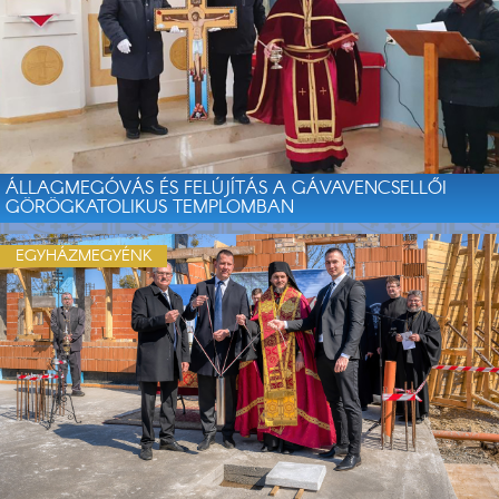
ÁLLAGMEGÓVÁS ÉS FELÚJÍTÁS A GÁVAVENCSELLŐI
GÖRÖGKATOLIKUS TEMPLOMBAN
EGYHÁZMEGYÉNK