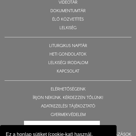
VIDEOTÁR
DOKUMENTUMTÁR
ÉLŐ KÖZVETÍTÉS
LELKISÉG
LITURGIKUS NAPTÁR
HETI GONDOLATOK
LELKISÉGI IRODALOM
KAPCSOLAT
ELÉRHETŐSÉGEINK
ÍRJON NEKÜNK, KÉRDEZZEN TŐLÜNK!
ADATKEZELÉSI TÁJÉKOZTATÓ
GYERMEKVÉDELEM
BERUHÁZÁSOK
Ez a honlap sütiket (cookie-kat) használ,