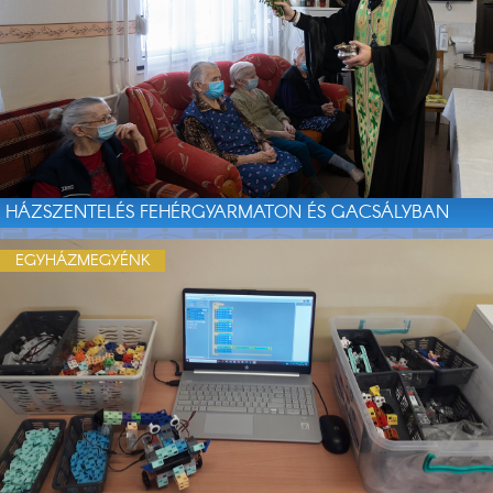
HÁZSZENTELÉS FEHÉRGYARMATON ÉS GACSÁLYBAN
EGYHÁZMEGYÉNK