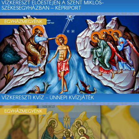
VÍZKERESZT ELŐESTÉJÉN A SZENT MIKLÓS-
SZÉKESEGYHÁZBAN – KÉPRIPORT
EGYHÁZMEGYÉNK
VÍZKERESZTI KVÍZ - ÜNNEPI KVÍZJÁTÉK
EGYHÁZMEGYÉNK