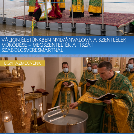
VÁLJON ÉLETÜNKBEN NYILVÁNVALÓVÁ A SZENTLÉLEK
MŰKÖDÉSE – MEGSZENTELTÉK A TISZÁT
SZABOLCSVERESMARTNÁL
EGYHÁZMEGYÉNK