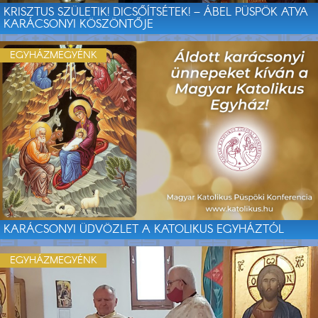
KRISZTUS SZÜLETIK! DICSŐÍTSÉTEK! – ÁBEL PÜSPÖK ATYA
KARÁCSONYI KÖSZÖNTŐJE
EGYHÁZMEGYÉNK
KARÁCSONYI ÜDVÖZLET A KATOLIKUS EGYHÁZTÓL
EGYHÁZMEGYÉNK