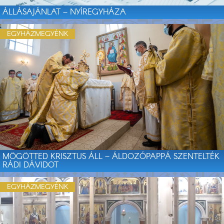
ÁLLÁSAJÁNLAT – NYÍREGYHÁZA
EGYHÁZMEGYÉNK
MÖGÖTTED KRISZTUS ÁLL – ÁLDOZÓPAPPÁ SZENTELTÉK
RÁDI DÁVIDOT
EGYHÁZMEGYÉNK