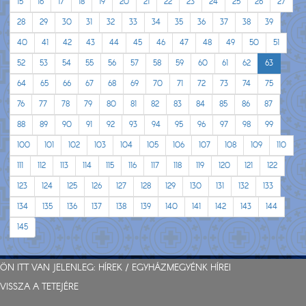
15
16
17
18
19
20
21
22
23
24
25
26
27
28
29
30
31
32
33
34
35
36
37
38
39
40
41
42
43
44
45
46
47
48
49
50
51
52
53
54
55
56
57
58
59
60
61
62
63
64
65
66
67
68
69
70
71
72
73
74
75
76
77
78
79
80
81
82
83
84
85
86
87
88
89
90
91
92
93
94
95
96
97
98
99
100
101
102
103
104
105
106
107
108
109
110
111
112
113
114
115
116
117
118
119
120
121
122
123
124
125
126
127
128
129
130
131
132
133
134
135
136
137
138
139
140
141
142
143
144
145
ÖN ITT VAN JELENLEG:
HÍREK
/
EGYHÁZMEGYÉNK HÍREI
VISSZA A TETEJÉRE