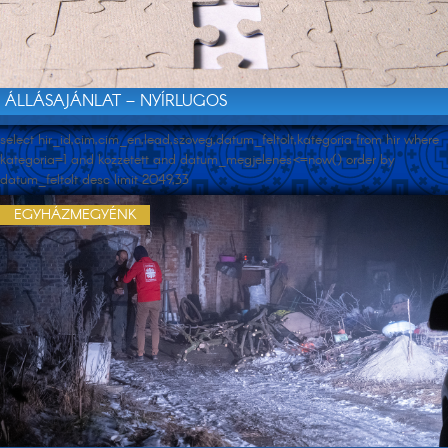
ÁLLÁSAJÁNLAT – NYÍRLUGOS
select hir_id,cim,cim_en,lead,szoveg,datum_feltolt,kategoria from hir where
kategoria=1 and kozzetett and datum_megjelenes<=now() order by
datum_feltolt desc limit 2049,33
EGYHÁZMEGYÉNK