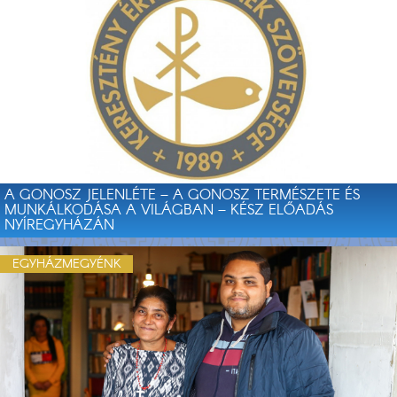
A GONOSZ JELENLÉTE – A GONOSZ TERMÉSZETE ÉS
MUNKÁLKODÁSA A VILÁGBAN – KÉSZ ELŐADÁS
NYÍREGYHÁZÁN
EGYHÁZMEGYÉNK