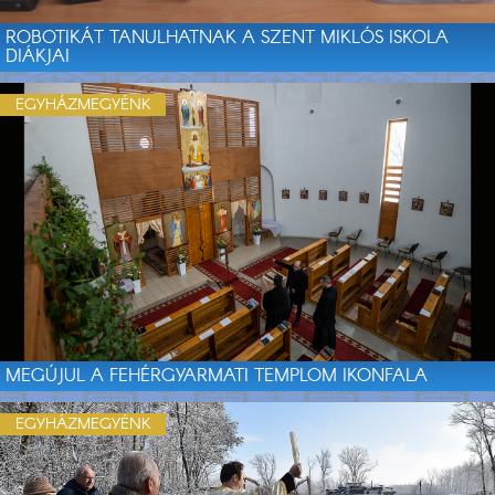
ROBOTIKÁT TANULHATNAK A SZENT MIKLÓS ISKOLA
DIÁKJAI
EGYHÁZMEGYÉNK
MEGÚJUL A FEHÉRGYARMATI TEMPLOM IKONFALA
EGYHÁZMEGYÉNK