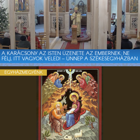
A KARÁCSONY AZ ISTEN ÜZENETE AZ EMBERNEK: NE
FÉLJ, ITT VAGYOK VELED! – ÜNNEP A SZÉKESEGYHÁZBAN
EGYHÁZMEGYÉNK