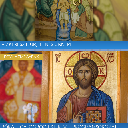
VÍZKERESZT, ÚRJELENÉS ÜNNEPE
EGYHÁZMEGYÉNK
RÓKAHEGYI GÖRÖG ESTÉK IV. – PROGRAMSOROZAT