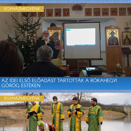
EGYHÁZMEGYÉNK
AZ IDEI ELSŐ ELŐADÁST TARTOTTÁK A RÓKAHEGYI
GÖRÖG ESTÉKEN
EGYHÁZMEGYÉNK