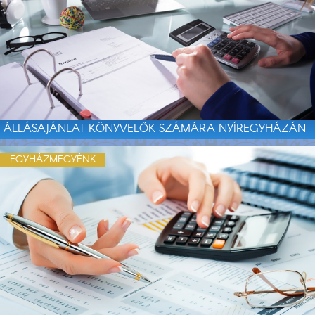
ÁLLÁSAJÁNLAT KÖNYVELŐK SZÁMÁRA NYÍREGYHÁZÁN
EGYHÁZMEGYÉNK