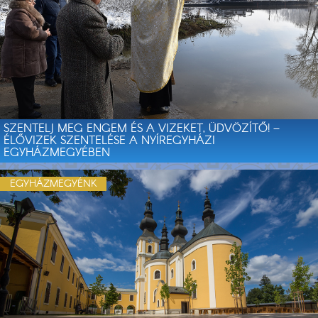
SZENTELJ MEG ENGEM ÉS A VIZEKET, ÜDVÖZÍTŐ! –
ÉLŐVIZEK SZENTELÉSE A NYÍREGYHÁZI
EGYHÁZMEGYÉBEN
EGYHÁZMEGYÉNK