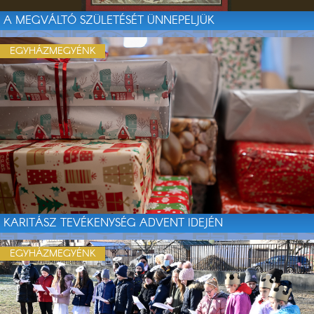
A MEGVÁLTÓ SZÜLETÉSÉT ÜNNEPELJÜK
EGYHÁZMEGYÉNK
KARITÁSZ TEVÉKENYSÉG ADVENT IDEJÉN
EGYHÁZMEGYÉNK