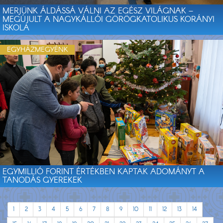
MERJÜNK ÁLDÁSSÁ VÁLNI AZ EGÉSZ VILÁGNAK –
MEGÚJULT A NAGYKÁLLÓI GÖRÖGKATOLIKUS KORÁNYI
ISKOLA
EGYHÁZMEGYÉNK
EGYMILLIÓ FORINT ÉRTÉKBEN KAPTAK ADOMÁNYT A
TANODÁS GYEREKEK
1
2
3
4
5
6
7
8
9
10
11
12
13
14