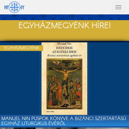
Toggl
naviga
EGYHÁZMEGYÉNK HÍREI
EGYHÁZMEGYÉNK
MANUEL NIN PÜSPÖK KÖNYVE A BIZÁNCI SZERTARTÁSÚ
EGYHÁZ LITURGIKUS ÉVÉRŐL