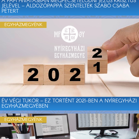
A PAPI HIVATÁSBAN MEGPECSÉTELŐDNI JÉZUS KRISZTUS
JELÉVEL – ÁLDOZÓPAPPÁ SZENTELTÉK SZABÓ CSABA
PÉTERT
EGYHÁZMEGYÉNK
ÉV VÉGI TÜKÖR – EZ TÖRTÉNT 2021-BEN A NYÍREGYHÁZI
EGYHÁZMEGYÉBEN
EGYHÁZMEGYÉNK