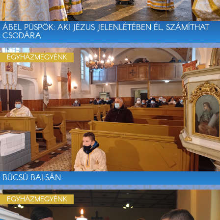
ÁBEL PÜSPÖK: AKI JÉZUS JELENLÉTÉBEN ÉL, SZÁMÍTHAT
CSODÁRA
EGYHÁZMEGYÉNK
BÚCSÚ BALSÁN
EGYHÁZMEGYÉNK