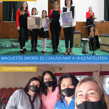
MAGVETŐS SIKEREK ÉS CSALÁDI NAP A HUSZÁRTELEPEN
EGYHÁZMEGYÉNK