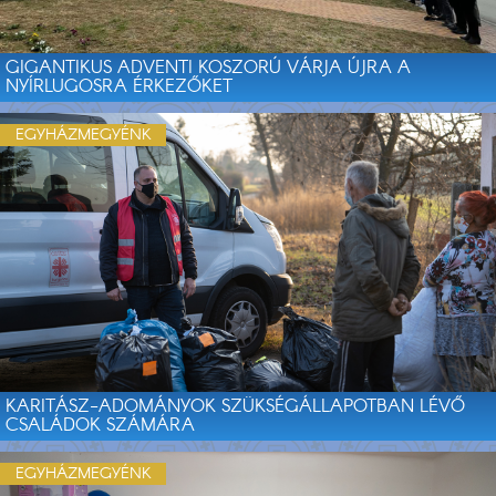
GIGANTIKUS ADVENTI KOSZORÚ VÁRJA ÚJRA A
NYÍRLUGOSRA ÉRKEZŐKET
EGYHÁZMEGYÉNK
KARITÁSZ-ADOMÁNYOK SZÜKSÉGÁLLAPOTBAN LÉVŐ
CSALÁDOK SZÁMÁRA
EGYHÁZMEGYÉNK