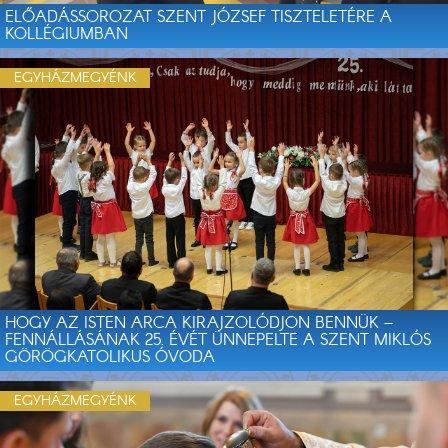
ELŐADÁSSOROZAT SZENT JÓZSEF TISZTELETÉRE A
KOLLÉGIUMBAN
EGYHÁZMEGYÉNK
HOGY AZ ISTEN ARCA KIRAJZOLÓDJON BENNÜK –
FENNÁLLÁSÁNAK 25. ÉVÉT ÜNNEPELTE A SZENT MIKLÓS
GÖRÖGKATOLIKUS ÓVODA
EGYHÁZMEGYÉNK