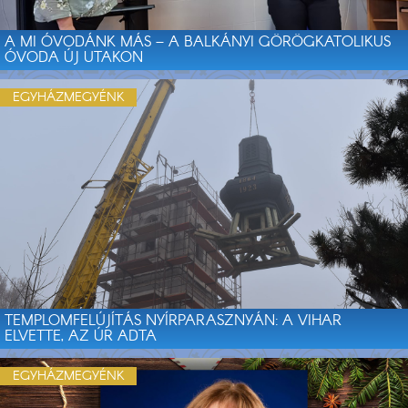
A MI ÓVODÁNK MÁS – A BALKÁNYI GÖRÖGKATOLIKUS
ÓVODA ÚJ UTAKON
EGYHÁZMEGYÉNK
TEMPLOMFELÚJÍTÁS NYÍRPARASZNYÁN: A VIHAR
ELVETTE, AZ ÚR ADTA
EGYHÁZMEGYÉNK