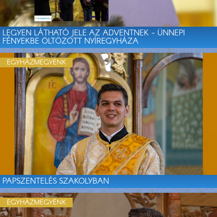
LEGYEN LÁTHATÓ JELE AZ ADVENTNEK - ÜNNEPI
FÉNYEKBE ÖLTÖZÖTT NYÍREGYHÁZA
EGYHÁZMEGYÉNK
PAPSZENTELÉS SZAKOLYBAN
EGYHÁZMEGYÉNK