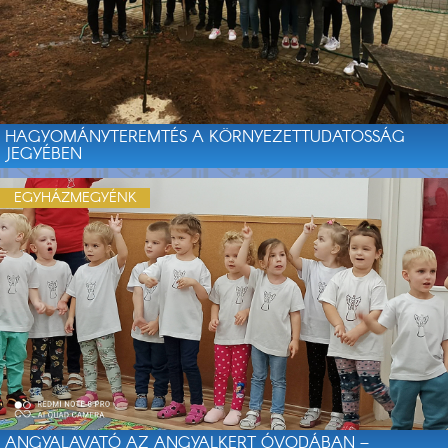
HAGYOMÁNYTEREMTÉS A KÖRNYEZETTUDATOSSÁG
JEGYÉBEN
EGYHÁZMEGYÉNK
ANGYALAVATÓ AZ ANGYALKERT ÓVODÁBAN –