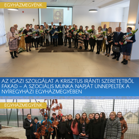
EGYHÁZMEGYÉNK
AZ IGAZI SZOLGÁLAT A KRISZTUS IRÁNTI SZERETETBŐL
FAKAD – A SZOCIÁLIS MUNKA NAPJÁT ÜNNEPELTÉK A
NYÍREGYHÁZI EGYHÁZMEGYÉBEN
EGYHÁZMEGYÉNK