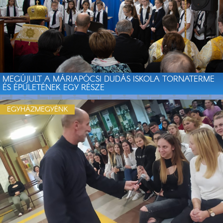
MEGÚJULT A MÁRIAPÓCSI DUDÁS ISKOLA TORNATERME
ÉS ÉPÜLETÉNEK EGY RÉSZE
EGYHÁZMEGYÉNK