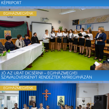
KÉPRIPORT
EGYHÁZMEGYÉNK
JÓ AZ URAT DICSÉRNI! – EGYHÁZMEGYEI
SZAVALÓVERSENYT RENDEZTEK NYÍREGYHÁZÁN
EGYHÁZMEGYÉNK