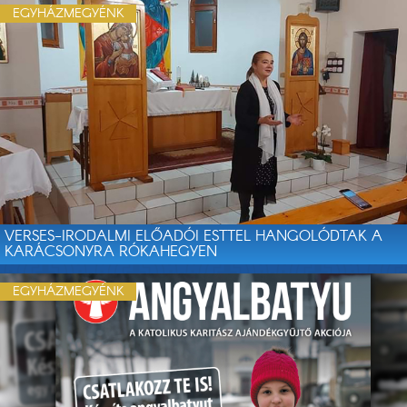
EGYHÁZMEGYÉNK
VERSES-IRODALMI ELŐADÓI ESTTEL HANGOLÓDTAK A
KARÁCSONYRA RÓKAHEGYEN
EGYHÁZMEGYÉNK