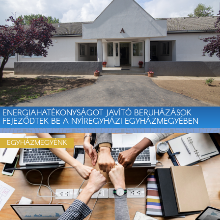
ENERGIAHATÉKONYSÁGOT JAVÍTÓ BERUHÁZÁSOK
FEJEZŐDTEK BE A NYÍREGYHÁZI EGYHÁZMEGYÉBEN
EGYHÁZMEGYÉNK