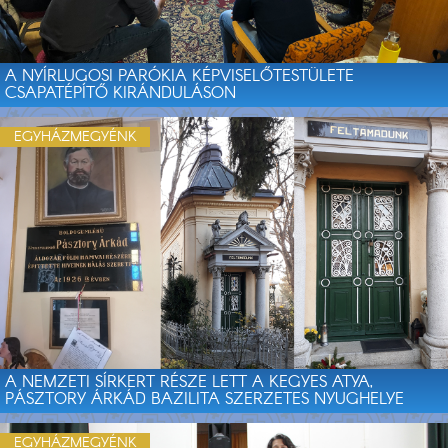
A NYÍRLUGOSI PARÓKIA KÉPVISELŐTESTÜLETE
CSAPATÉPÍTŐ KIRÁNDULÁSON
EGYHÁZMEGYÉNK
A NEMZETI SÍRKERT RÉSZE LETT A KEGYES ATYA,
PÁSZTORY ÁRKÁD BAZILITA SZERZETES NYUGHELYE
EGYHÁZMEGYÉNK