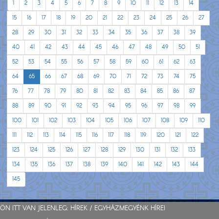
1
2
3
4
5
6
7
8
9
10
11
12
13
14
15
16
17
18
19
20
21
22
23
24
25
26
27
28
29
30
31
32
33
34
35
36
37
38
39
40
41
42
43
44
45
46
47
48
49
50
51
52
53
54
55
56
57
58
59
60
61
62
63
64
65
66
67
68
69
70
71
72
73
74
75
76
77
78
79
80
81
82
83
84
85
86
87
88
89
90
91
92
93
94
95
96
97
98
99
100
101
102
103
104
105
106
107
108
109
110
111
112
113
114
115
116
117
118
119
120
121
122
123
124
125
126
127
128
129
130
131
132
133
134
135
136
137
138
139
140
141
142
143
144
145
ÖN ITT VAN JELENLEG:
HÍREK
/
EGYHÁZMEGYÉNK HÍREI