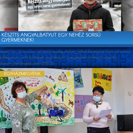
KÉSZÍTS ANGYALBATYUT EGY NEHÉZ SORSÚ
GYERMEKNEK!
select hir_id,cim,cim_en,lead,szoveg,datum_feltolt,kategoria from hir where
kategoria=1 and kozzetett and datum_megjelenes<=now() order by
datum_feltolt desc limit 2115,33
EGYHÁZMEGYÉNK