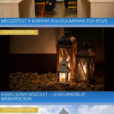
MEGSZÉPÜLT A KORÁNYI KOLLÉGIUMÁNAK EGY RÉSZE
EGYHÁZMEGYÉNK
KARÁCSONYI KÉSZÜLET – LELKIGYAKORLAT
MÁRIAPÓCSON
EGYHÁZMEGYÉNK