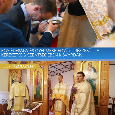
EGY ÉDESAPA ÉS GYERMEKE EGYÜTT RÉSZESÜLT A
KERESZTSÉG SZENTSÉGÉBEN KISVÁRDÁN
EGYHÁZMEGYÉNK