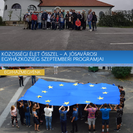
KÖZÖSSÉGI ÉLET ŐSSZEL – A JÓSAVÁROSI
EGYHÁZKÖZSÉG SZEPTEMBERI PROGRAMJAI
EGYHÁZMEGYÉNK