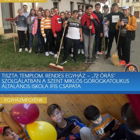
TISZTA TEMPLOM, RENDES EGYHÁZ – „72 ÓRÁS”
SZOLGÁLATBAN A SZENT MIKLÓS GÖRÖGKATOLIKUS
ÁLTALÁNOS ISKOLA IFIS CSAPATA
EGYHÁZMEGYÉNK