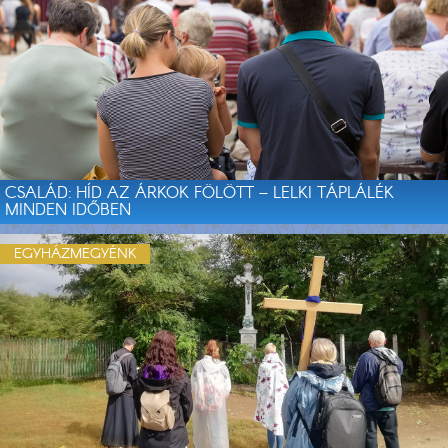
CSALÁD: HÍD AZ ÁRKOK FÖLÖTT – LELKI TÁPLÁLÉK
MINDEN IDŐBEN
EGYHÁZMEGYÉNK