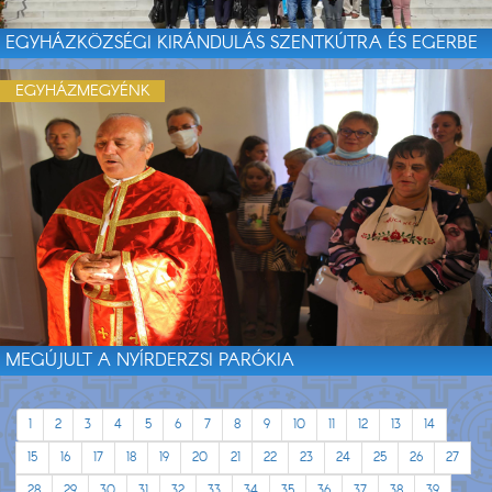
EGYHÁZKÖZSÉGI KIRÁNDULÁS SZENTKÚTRA ÉS EGERBE
EGYHÁZMEGYÉNK
MEGÚJULT A NYÍRDERZSI PARÓKIA
1
2
3
4
5
6
7
8
9
10
11
12
13
14
15
16
17
18
19
20
21
22
23
24
25
26
27
28
29
30
31
32
33
34
35
36
37
38
39