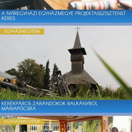
A NYÍREGYHÁZI EGYHÁZMEGYE PROJEKTASSZISZTENST
KERES
EGYHÁZMEGYÉNK
KERÉKPÁROS ZARÁNDOKOK BALKÁNYBÓL
MÁRIAPÓCSRA
EGYHÁZMEGYÉNK