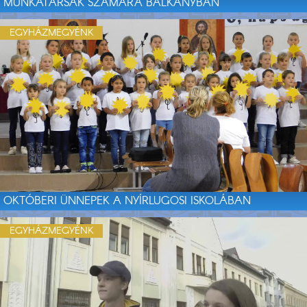
MUNKATÁRSAK SZÁMÁRA BALKÁNYBAN
EGYHÁZMEGYÉNK
OKTÓBERI ÜNNEPEK A NYÍRLUGOSI ISKOLÁBAN
EGYHÁZMEGYÉNK