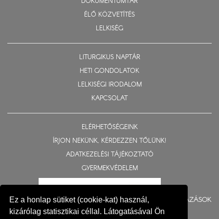
DOKUMENTUMTÁR
ÉLŐ KÖZVETÍTÉS
LELKISÉG
LITURGIKUS NAPTÁR
HETI GONDOLATOK
LELKISÉGI IRODALOM
KAPCSOLAT
ELÉRHETŐSÉGEINK
ÍRJON NEKÜNK, KÉRDEZZEN TŐLÜNK!
ADATKEZELÉSI TÁJÉKOZTATÓ
GYERMEKVÉDELEM
BERUHÁZÁSOK
Ez a honlap sütiket (cookie-kat) használ,
kizárólag statisztikai céllal. Látogatásával Ön