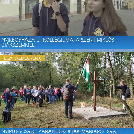
NYÍREGYHÁZA ÚJ KOLLÉGIUMA, A SZENT MIKLÓS –
DIÁKSZEMMEL
EGYHÁZMEGYÉNK
NYÍRLUGOSRÓL ZARÁNDOKOLTAK MÁRIAPÓCSRA