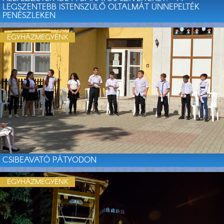
LEGSZENTEBB ISTENSZÜLŐ OLTALMÁT ÜNNEPELTÉK
PENÉSZLEKEN
EGYHÁZMEGYÉNK
CSIBEAVATÓ PÁTYODON
EGYHÁZMEGYÉNK