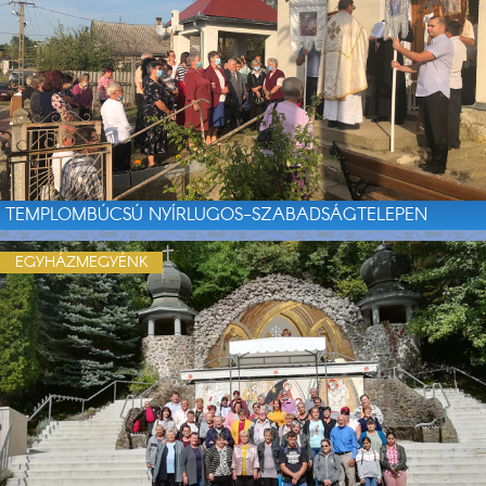
TEMPLOMBÚCSÚ NYÍRLUGOS-SZABADSÁGTELEPEN
EGYHÁZMEGYÉNK