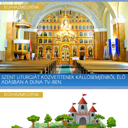
EGYHÁZMEGYÉNK
SZENT LITURGIÁT KÖZVETÍTENEK KÁLLÓSEMJÉNBŐL ÉLŐ
ADÁSBAN A DUNA TV-BEN
EGYHÁZMEGYÉNK