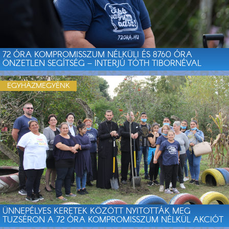
72 ÓRA KOMPROMISSZUM NÉLKÜLI ÉS 8760 ÓRA
ÖNZETLEN SEGÍTSÉG – INTERJÚ TÓTH TIBORNÉVAL
EGYHÁZMEGYÉNK
ÜNNEPÉLYES KERETEK KÖZÖTT NYITOTTÁK MEG
TUZSÉRON A 72 ÓRA KOMPROMISSZUM NÉLKÜL AKCIÓT