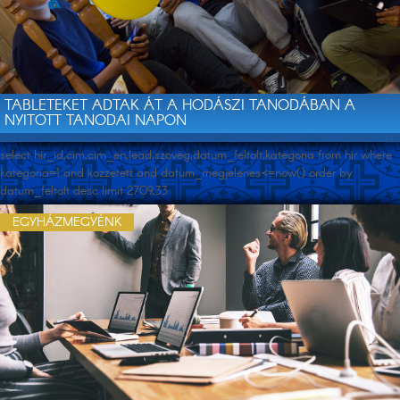
TABLETEKET ADTAK ÁT A HODÁSZI TANODÁBAN A
NYITOTT TANODAI NAPON
select hir_id,cim,cim_en,lead,szoveg,datum_feltolt,kategoria from hir where
kategoria=1 and kozzetett and datum_megjelenes<=now() order by
datum_feltolt desc limit 2709,33
EGYHÁZMEGYÉNK