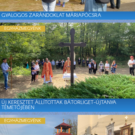
GYALOGOS ZARÁNDOKLAT MÁRIAPÓCSRA
EGYHÁZMEGYÉNK
ÚJ KERESZTET ÁLLÍTOTTAK BÁTORLIGET-ÚJTANYA
TEMETŐJÉBEN
EGYHÁZMEGYÉNK