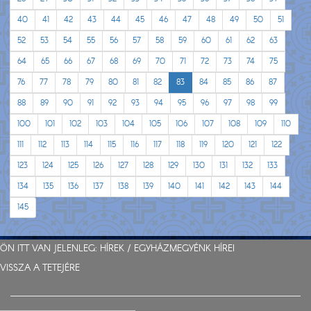
40
41
42
43
44
45
46
47
48
49
50
51
52
53
54
55
56
57
58
59
60
61
62
63
64
65
66
67
68
69
70
71
72
73
74
75
76
77
78
79
80
81
82
83
84
85
86
87
88
89
90
91
92
93
94
95
96
97
98
99
100
101
102
103
104
105
106
107
108
109
110
111
112
113
114
115
116
117
118
119
120
121
122
123
124
125
126
127
128
129
130
131
132
133
134
135
136
137
138
139
140
141
142
143
144
145
ÖN ITT VAN JELENLEG:
HÍREK
/
EGYHÁZMEGYÉNK HÍREI
VISSZA A TETEJÉRE