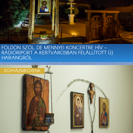
FÖLDÖN SZÓL, DE MENNYEI KONCERTRE HÍV –
RÁDIÓRIPORT A KERTVÁROSBAN FELÁLLÍTOTT ÚJ
HARANGRÓL
EGYHÁZMEGYÉNK