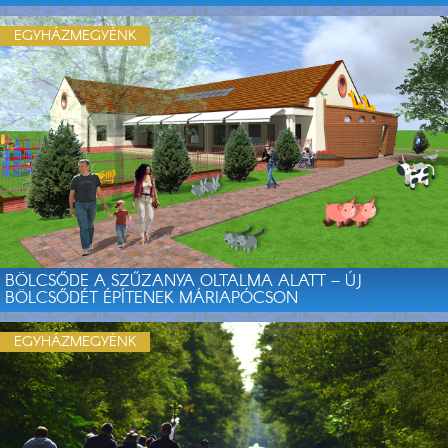
EGYHÁZMEGYÉNK
BÖLCSŐDE A SZŰZANYA OLTALMA ALATT – ÚJ
BÖLCSŐDÉT ÉPÍTENEK MÁRIAPÓCSON
EGYHÁZMEGYÉNK