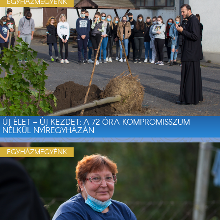
EGYHÁZMEGYÉNK
ÚJ ÉLET – ÚJ KEZDET: A 72 ÓRA KOMPROMISSZUM
NÉLKÜL NYÍREGYHÁZÁN
EGYHÁZMEGYÉNK