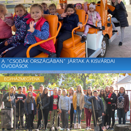
A "CSODÁK ORSZÁGÁBAN" JÁRTAK A KISVÁRDAI
ÓVODÁSOK
EGYHÁZMEGYÉNK