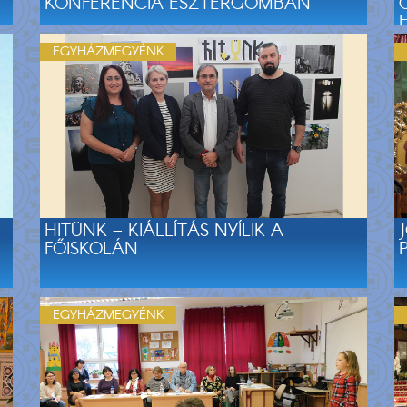
KONFERENCIA ESZTERGOMBAN
EGYHÁZMEGYÉNK
HITÜNK – KIÁLLÍTÁS NYÍLIK A
FŐISKOLÁN
EGYHÁZMEGYÉNK