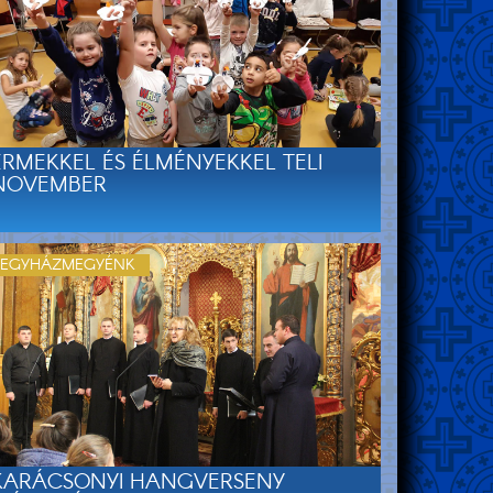
ÉRMEKKEL ÉS ÉLMÉNYEKKEL TELI
NOVEMBER
EGYHÁZMEGYÉNK
KARÁCSONYI HANGVERSENY