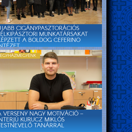
ÚJABB CIGÁNYPASZTORÁCIÓS
LELKIPÁSZTORI MUNKATÁRSAKAT
KÉPZETT A BOLDOG CEFERINO
INTÉZET
EGYHÁZMEGYÉNK
A VERSENY NAGY MOTIVÁCIÓ –
INTERJÚ KURUCZ MIKLÓS
TESTNEVELŐ TANÁRRAL