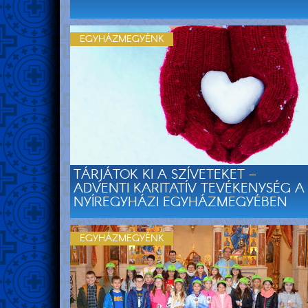
EGYHÁZMEGYÉNK
TÁRJÁTOK KI A SZÍVETEKET –
ADVENTI KARITATÍV TEVÉKENYSÉG A
NYÍREGYHÁZI EGYHÁZMEGYÉBEN
EGYHÁZMEGYÉNK