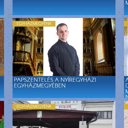
EGYHÁZMEGYÉNK
PAPSZENTELÉS A NYÍREGYHÁZI
EGYHÁZMEGYÉBEN
EGYHÁZMEGYÉNK