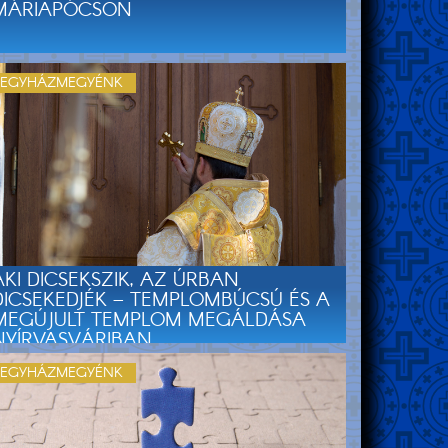
MÁRIAPÓCSON
EGYHÁZMEGYÉNK
AKI DICSEKSZIK, AZ ÚRBAN
DICSEKEDJÉK – TEMPLOMBÚCSÚ ÉS A
MEGÚJULT TEMPLOM MEGÁLDÁSA
NYÍRVASVÁRIBAN
EGYHÁZMEGYÉNK