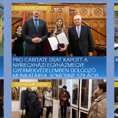
EGYHÁZMEGYÉNK
PRO CARITATE DÍJAT KAPOTT A
NYÍREGYHÁZI EGYHÁZMEGYE
GYERMEKVÉDELEMBEN DOLGOZÓ
MUNKATÁRSA, SOMOSINÉ SZILÁGYI
GYÖNGYI – FOTÓKKAL FRISSÍTVE
EGYHÁZMEGYÉNK