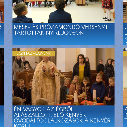
B
MESE- ÉS PRÓZAMONDÓ VERSENYT
TARTOTTAK NYÍRLUGOSON
EGYHÁZMEGYÉNK
L
ÉN VAGYOK AZ ÉGBŐL
ALÁSZÁLLOTT, ÉLŐ KENYÉR –
ÓVODAI FOGLALKOZÁSOK A KENYÉR
KÖRÜL