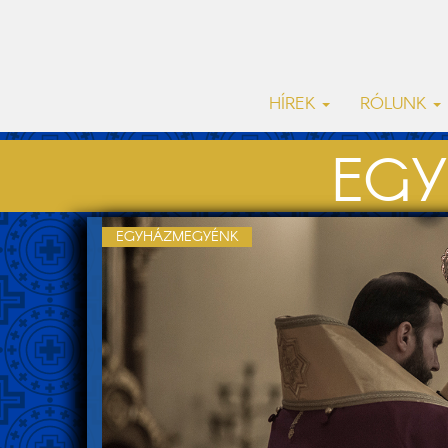
HÍREK
RÓLUNK
EGY
EGYHÁZMEGYÉNK