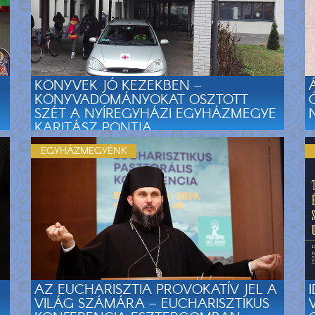
KÖNYVEK JÓ KEZEKBEN –
KÖNYVADOMÁNYOKAT OSZTOTT
SZÉT A NYÍREGYHÁZI EGYHÁZMEGYE
KARITÁSZ PONTJA
EGYHÁZMEGYÉNK
AZ EUCHARISZTIA PROVOKATÍV JEL A
VILÁG SZÁMÁRA – EUCHARISZTIKUS