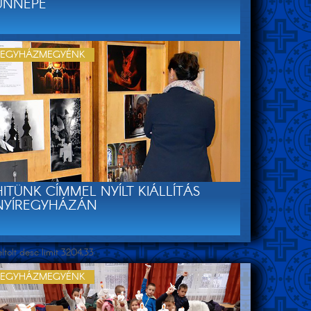
ÜNNEPE
EGYHÁZMEGYÉNK
HITÜNK CÍMMEL NYÍLT KIÁLLÍTÁS
NYÍREGYHÁZÁN
tolt desc limit 3204,33
EGYHÁZMEGYÉNK