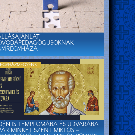
ÁLLÁSAJÁNLAT
ÓVODAPEDAGÓGUSOKNAK –
NYÍREGYHÁZA
EGYHÁZMEGYÉNK
IDÉN IS TEMPLOMÁBA ÉS UDVARÁBA
VÁR MINKET SZENT MIKLÓS –