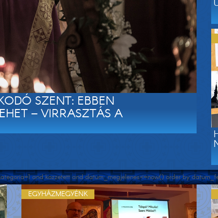
KODÓ SZENT: EBBEN
EHET – VIRRASZTÁS A
e kategoria=1 and kozzetett and datum_megjelenes<=now() order by datum_fel
EGYHÁZMEGYÉNK