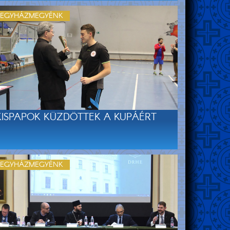
EGYHÁZMEGYÉNK
KISPAPOK KÜZDÖTTEK A KUPÁÉRT
EGYHÁZMEGYÉNK