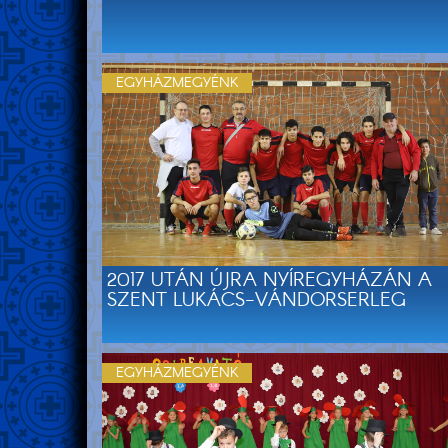
EGYHÁZMEGYÉNK
2017 UTÁN ÚJRA NYÍREGYHÁZÁN A
SZENT LUKÁCS-VÁNDORSERLEG
EGYHÁZMEGYÉNK