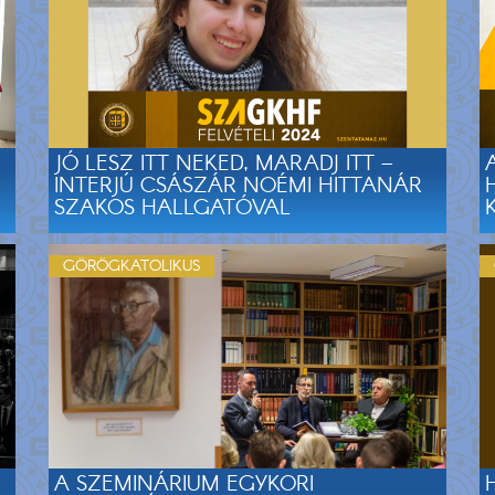
JÓ LESZ ITT NEKED, MARADJ ITT –
INTERJÚ CSÁSZÁR NOÉMI HITTANÁR
SZAKOS HALLGATÓVAL
GÖRÖGKATOLIKUS
A SZEMINÁRIUM EGYKORI