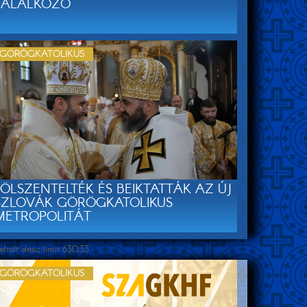
TALÁLKOZÓ
GÖRÖGKATOLIKUS
FÖLSZENTELTÉK ÉS BEIKTATTÁK AZ ÚJ
SZLOVÁK GÖRÖGKATOLIKUS
METROPOLITÁT
tolt desc limit 630,33
GÖRÖGKATOLIKUS