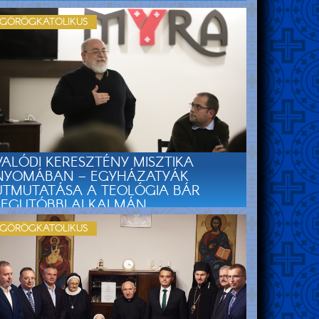
GÖRÖGKATOLIKUS
VALÓDI KERESZTÉNY MISZTIKA
NYOMÁBAN – EGYHÁZATYÁK
ÚTMUTATÁSA A TEOLÓGIA BÁR
LEGUTÓBBI ALKALMÁN
GÖRÖGKATOLIKUS