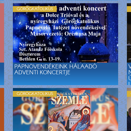
GÖRÖGKATOLIKUS
PAPNÖVENDÉKEINK HÁLAADÓ
ADVENTI KONCERTJE
GÖRÖGKATOLIKUS