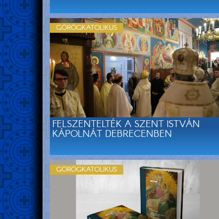
GÖRÖGKATOLIKUS
FELSZENTELTÉK A SZENT ISTVÁN
KÁPOLNÁT DEBRECENBEN
GÖRÖGKATOLIKUS