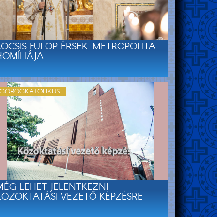
KOCSIS FÜLÖP ÉRSEK-METROPOLITA
HOMÍLIÁJA
GÖRÖGKATOLIKUS
MÉG LEHET JELENTKEZNI
KÖZOKTATÁSI VEZETŐ KÉPZÉSRE