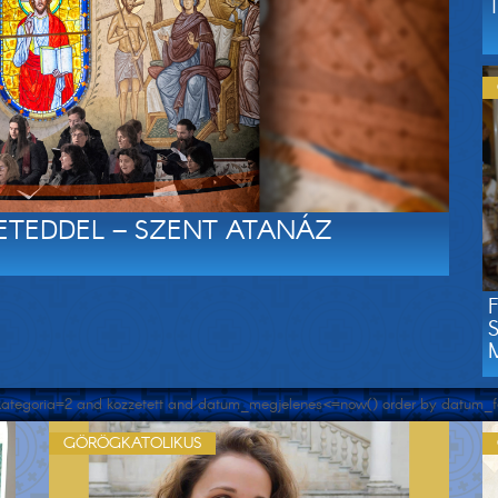
RETEDDEL – SZENT ATANÁZ
e kategoria=2 and kozzetett and datum_megjelenes<=now() order by datum_fel
GÖRÖGKATOLIKUS