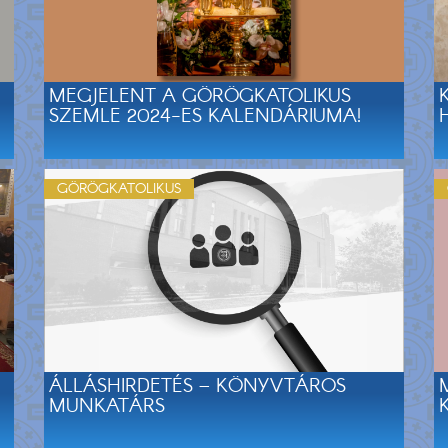
MEGJELENT A GÖRÖGKATOLIKUS
SZEMLE 2024-ES KALENDÁRIUMA!
GÖRÖGKATOLIKUS
ÁLLÁSHIRDETÉS – KÖNYVTÁROS
MUNKATÁRS