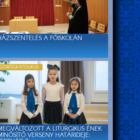
HÁZSZENTELÉS A FŐISKOLÁN
GÖRÖGKATOLIKUS
MEGVÁLTOZOTT A LITURGIKUS ÉNEK
MINŐSÍTŐ VERSENY HATÁRIDEJE: