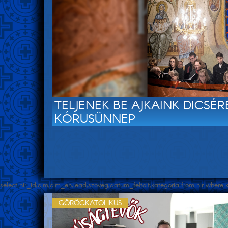
TELJENEK BE AJKAINK DICSÉ
KÓRUSÜNNEP
select hir_id,cim,cim_en,lead,szoveg,datum_feltolt,kategoria from hir wher
GÖRÖGKATOLIKUS