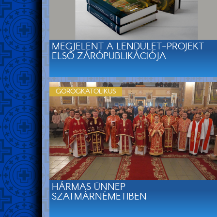
MEGJELENT A LENDÜLET-PROJEKT
ELSŐ ZÁRÓPUBLIKÁCIÓJA
GÖRÖGKATOLIKUS
HÁRMAS ÜNNEP
SZATMÁRNÉMETIBEN