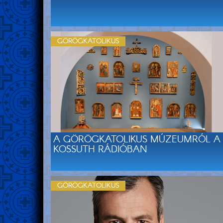
GÖRÖGKATOLIKUS
A GÖRÖGKATOLIKUS MÚZEUMRÓL A
KOSSUTH RÁDIÓBAN
GÖRÖGKATOLIKUS