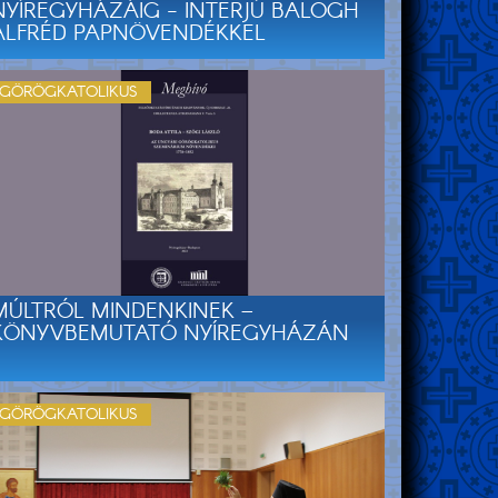
NYÍREGYHÁZÁIG - INTERJÚ BALOGH
ALFRÉD PAPNÖVENDÉKKEL
GÖRÖGKATOLIKUS
MÚLTRÓL MINDENKINEK –
KÖNYVBEMUTATÓ NYÍREGYHÁZÁN
GÖRÖGKATOLIKUS