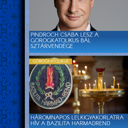
PINDROCH CSABA LESZ A
GÖRÖGKATOLIKUS BÁL
SZTÁRVENDÉGE
GÖRÖGKATOLIKUS
HÁROMNAPOS LELKIGYAKORLATRA
HÍV A BAZILITA HARMADREND