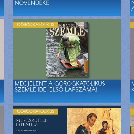
NÖVENDÉKEI
GÖRÖGKATOLIKUS
MEGJELENT A GÖRÖGKATOLIKUS
SZEMLE IDEI ELSŐ LAPSZÁMA!
GÖRÖGKATOLIKUS