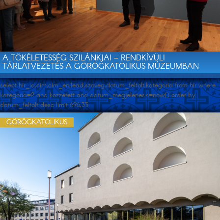
A TÖKÉLETESSÉG SZILÁNKJAI – RENDKÍVÜLI
TÁRLATVEZETÉS A GÖRÖGKATOLIKUS MÚZEUMBAN
select hir_id,cim,cim_en,lead,szoveg,datum_feltolt,kategoria from hir where
kategoria=2 and kozzetett and datum_megjelenes<=now() order by
datum_feltolt desc limit 696,33
GÖRÖGKATOLIKUS