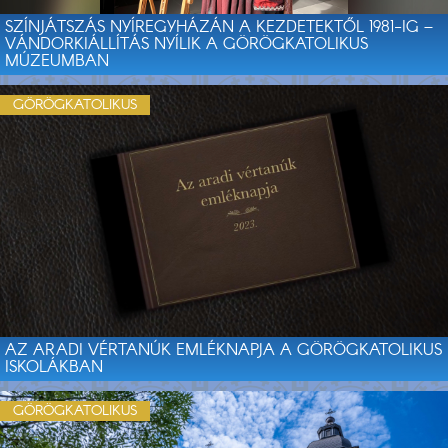
SZÍNJÁTSZÁS NYÍREGYHÁZÁN A KEZDETEKTŐL 1981-IG –
VÁNDORKIÁLLÍTÁS NYÍLIK A GÖRÖGKATOLIKUS
MÚZEUMBAN
GÖRÖGKATOLIKUS
AZ ARADI VÉRTANÚK EMLÉKNAPJA A GÖRÖGKATOLIKUS
ISKOLÁKBAN
GÖRÖGKATOLIKUS