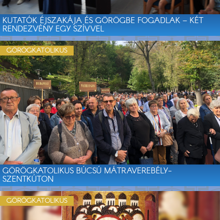
KUTATÓK ÉJSZAKÁJA ÉS GÖRÖGBE FOGADLAK – KÉT
RENDEZVÉNY EGY SZÍVVEL
GÖRÖGKATOLIKUS
GÖRÖGKATOLIKUS BÚCSÚ MÁTRAVEREBÉLY-
SZENTKÚTON
GÖRÖGKATOLIKUS