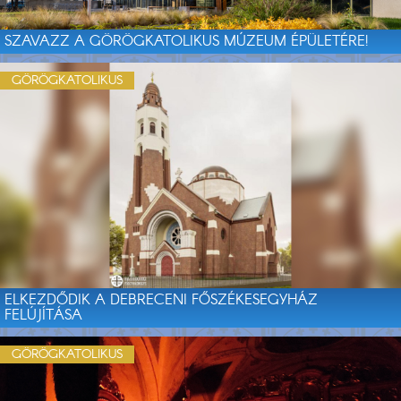
SZAVAZZ A GÖRÖGKATOLIKUS MÚZEUM ÉPÜLETÉRE!
GÖRÖGKATOLIKUS
ELKEZDŐDIK A DEBRECENI FŐSZÉKESEGYHÁZ
FELÚJÍTÁSA
GÖRÖGKATOLIKUS