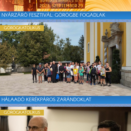
NYÁRZÁRÓ FESZTIVÁL: GÖRÖGBE FOGADLAK
GÖRÖGKATOLIKUS
HÁLAADÓ KERÉKPÁROS ZARÁNDOKLAT
GÖRÖGKATOLIKUS