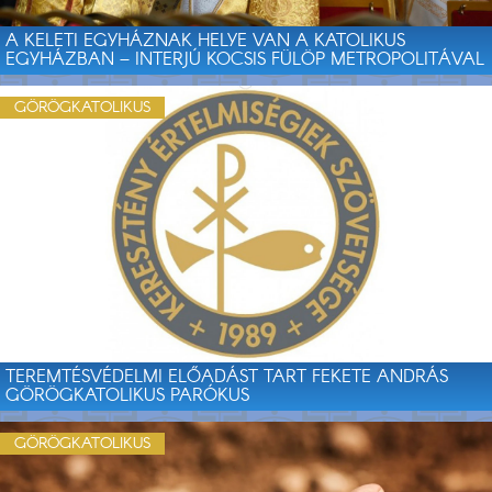
A KELETI EGYHÁZNAK HELYE VAN A KATOLIKUS
EGYHÁZBAN – INTERJÚ KOCSIS FÜLÖP METROPOLITÁVAL
GÖRÖGKATOLIKUS
TEREMTÉSVÉDELMI ELŐADÁST TART FEKETE ANDRÁS
GÖRÖGKATOLIKUS PARÓKUS
GÖRÖGKATOLIKUS