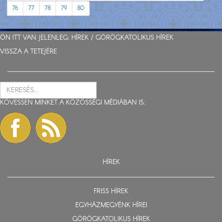
76
77
78
79
80
ÖN ITT VAN JELENLEG:
HÍREK
/
GÖRÖGKATOLIKUS HÍREK
VISSZA A TETEJÉRE
KÖVESSEN MINKET A KÖZÖSSÉGI MÉDIÁBAN IS:
HÍREK
FRISS HÍREK
EGYHÁZMEGYÉNK HÍREI
GÖRÖGKATOLIKUS HÍREK