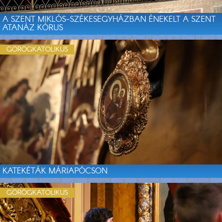
A SZENT MIKLÓS-SZÉKESEGYHÁZBAN ÉNEKELT A SZENT
ATANÁZ KÓRUS
GÖRÖGKATOLIKUS
KATEKÉTÁK MÁRIAPÓCSON
GÖRÖGKATOLIKUS