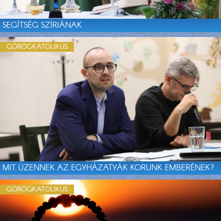
SEGÍTSÉG SZÍRIÁNAK
GÖRÖGKATOLIKUS
MIT ÜZENNEK AZ EGYHÁZATYÁK KORUNK EMBERÉNEK?
GÖRÖGKATOLIKUS