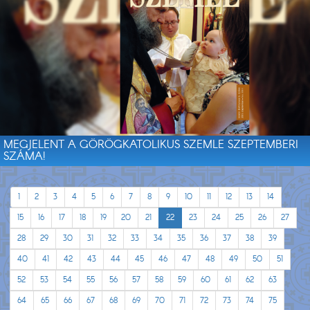
MEGJELENT A GÖRÖGKATOLIKUS SZEMLE SZEPTEMBERI
SZÁMA!
1
2
3
4
5
6
7
8
9
10
11
12
13
14
15
16
17
18
19
20
21
22
23
24
25
26
27
28
29
30
31
32
33
34
35
36
37
38
39
40
41
42
43
44
45
46
47
48
49
50
51
52
53
54
55
56
57
58
59
60
61
62
63
64
65
66
67
68
69
70
71
72
73
74
75