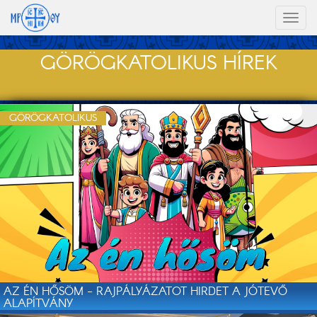
Toggl
naviga
GÖRÖGKATOLIKUS HÍREK
GÖRÖGKATOLIKUS
AZ ÉN HŐSÖM - RAJPÁLYÁZATOT HIRDET A JÓTEVŐ
ALAPÍTVÁNY