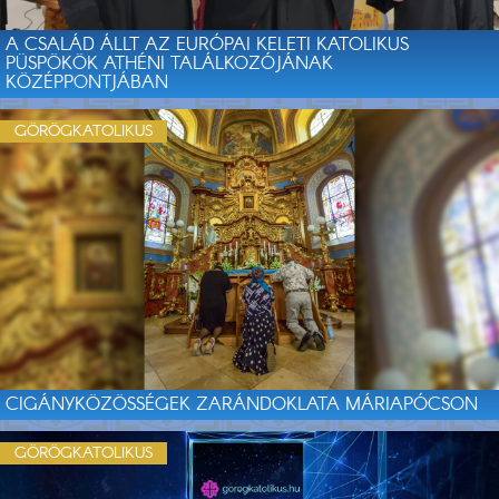
A CSALÁD ÁLLT AZ EURÓPAI KELETI KATOLIKUS
PÜSPÖKÖK ATHÉNI TALÁLKOZÓJÁNAK
KÖZÉPPONTJÁBAN
GÖRÖGKATOLIKUS
CIGÁNYKÖZÖSSÉGEK ZARÁNDOKLATA MÁRIAPÓCSON
GÖRÖGKATOLIKUS