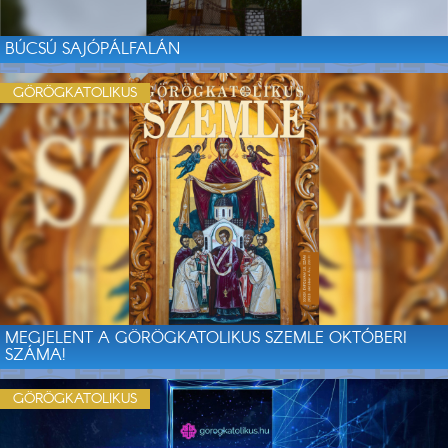
BÚCSÚ SAJÓPÁLFALÁN
GÖRÖGKATOLIKUS
MEGJELENT A GÖRÖGKATOLIKUS SZEMLE OKTÓBERI
SZÁMA!
GÖRÖGKATOLIKUS