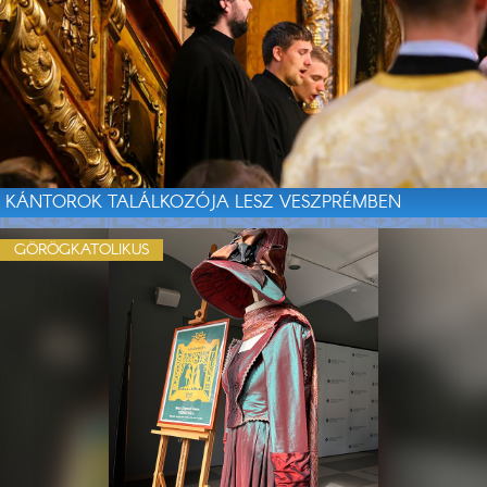
KÁNTOROK TALÁLKOZÓJA LESZ VESZPRÉMBEN
GÖRÖGKATOLIKUS