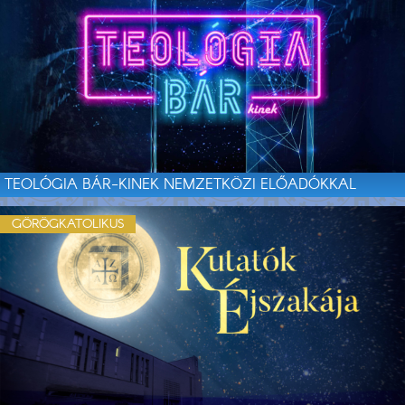
TEOLÓGIA BÁR-KINEK NEMZETKÖZI ELŐADÓKKAL
GÖRÖGKATOLIKUS