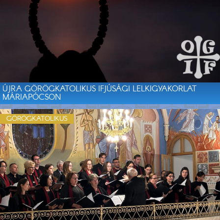
ÚJRA GÖRÖGKATOLIKUS IFJÚSÁGI LELKIGYAKORLAT
MÁRIAPÓCSON
GÖRÖGKATOLIKUS