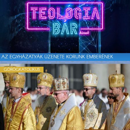
AZ EGYHÁZATYÁK ÜZENETE KORUNK EMBERÉNEK
GÖRÖGKATOLIKUS