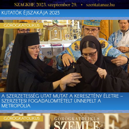
KUTATÓK ÉJSZAKÁJA 2023
GÖRÖGKATOLIKUS
A SZERZETESSÉG UTAT MUTAT A KERESZTÉNY ÉLETRE –
SZERZETESI FOGADALOMTÉTELT ÜNNEPELT A
METROPÓLIA
GÖRÖGKATOLIKUS