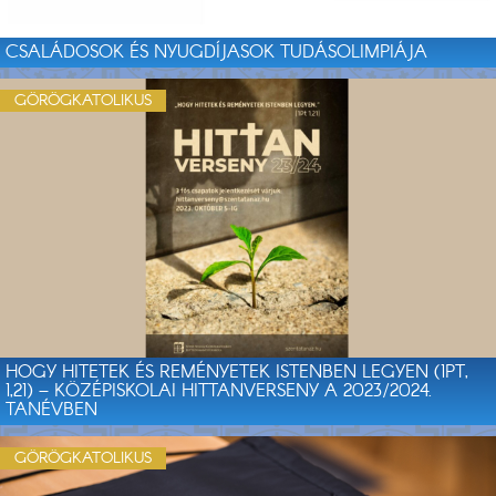
CSALÁDOSOK ÉS NYUGDÍJASOK TUDÁSOLIMPIÁJA
GÖRÖGKATOLIKUS
HOGY HITETEK ÉS REMÉNYETEK ISTENBEN LEGYEN (1PT,
1,21) – KÖZÉPISKOLAI HITTANVERSENY A 2023/2024.
TANÉVBEN
GÖRÖGKATOLIKUS