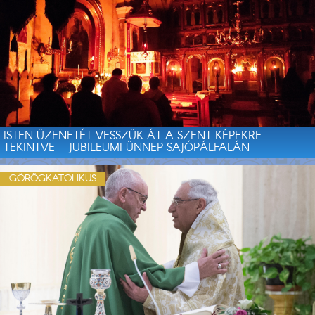
ISTEN ÜZENETÉT VESSZÜK ÁT A SZENT KÉPEKRE
TEKINTVE – JUBILEUMI ÜNNEP SAJÓPÁLFALÁN
GÖRÖGKATOLIKUS