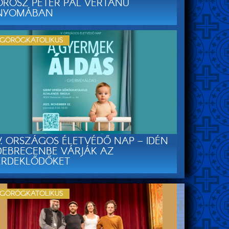
OROSZ PÉTER PÁL VÉRTANÚ
NYOMÁBAN
GÖRÖGKATOLIKUS
V. ORSZÁGOS ÉLETVÉDŐ NAP – IDÉN
DEBRECENBE VÁRJÁK AZ
ÉRDEKLŐDŐKET
GÖRÖGKATOLIKUS