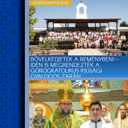
GÖRÖGKATOLIKUS
BŐVELKEDJETEK A REMÉNYBEN! –
IDÉN IS MEGRENDEZTÉK A
GÖRÖGKATOLIKUS IFJÚSÁGI
GYALOGOS ZARÁN...
GÖRÖGKATOLIKUS