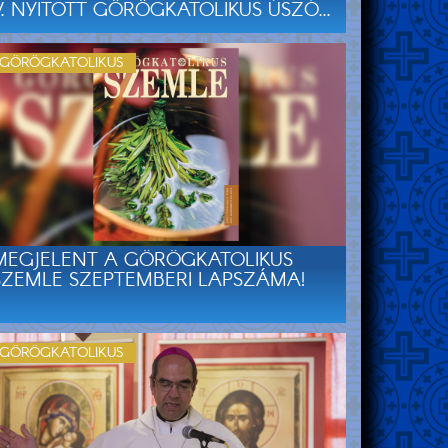
V. NYITOTT GÖRÖGKATOLIKUS ÚSZÓ...
GÖRÖGKATOLIKUS
MEGJELENT A GÖRÖGKATOLIKUS
SZEMLE SZEPTEMBERI LAPSZÁMA!
GÖRÖGKATOLIKUS