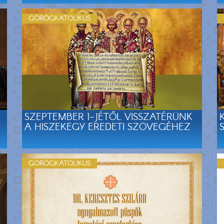
GÖRÖGKATOLIKUS
SZEPTEMBER 1-JÉTŐL VISSZATÉRÜNK
A HISZEKEGY EREDETI SZÖVEGÉHEZ
GÖRÖGKATOLIKUS