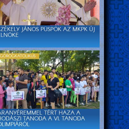
SZÉKELY JÁNOS PÜSPÖK AZ MKPK ÚJ
ELNÖKE
GÖRÖGKATOLIKUS
ARANYÉREMMEL TÉRT HAZA A
HODÁSZI TANODA A VI. TANODA
OLIMPIÁRÓL