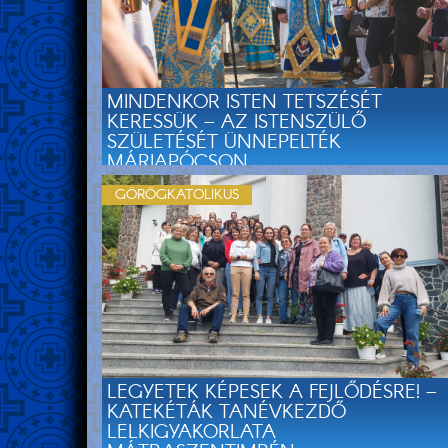
MINDENKOR ISTEN TETSZÉSÉT
KERESSÜK – AZ ISTENSZÜLŐ
SZÜLETÉSÉT ÜNNEPELTÉK
MÁRIAPÓCSON
GÖRÖGKATOLIKUS
LEGYETEK KÉPESEK A FEJLŐDÉSRE! –
KATEKÉTÁK TANÉVKEZDŐ
LELKIGYAKORLATA