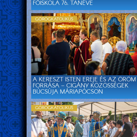
FŐISKOLA 76. TANÉVE
GÖRÖGKATOLIKUS
A KERESZT ISTEN EREJE ÉS AZ ÖRÖM
FORRÁSA – CIGÁNY KÖZÖSSÉGEK
BÚCSÚJA MÁRIAPÓCSON
GÖRÖGKATOLIKUS