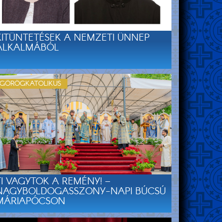
KITÜNTETÉSEK A NEMZETI ÜNNEP
ALKALMÁBÓL
GÖRÖGKATOLIKUS
TI VAGYTOK A REMÉNY! –
NAGYBOLDOGASSZONY-NAPI BÚCSÚ
MÁRIAPÓCSON