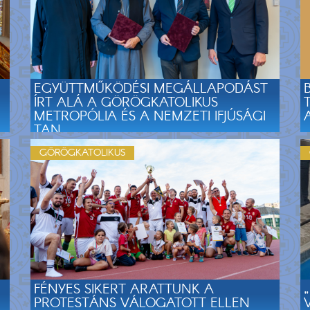
EGYÜTTMŰKÖDÉSI MEGÁLLAPODÁST
ÍRT ALÁ A GÖRÖGKATOLIKUS
METROPÓLIA ÉS A NEMZETI IFJÚSÁGI
TAN...
GÖRÖGKATOLIKUS
FÉNYES SIKERT ARATTUNK A
PROTESTÁNS VÁLOGATOTT ELLEN