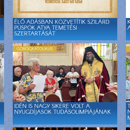
ÉLŐ ADÁSBAN KÖZVETÍTIK SZILÁRD
PÜSPÖK ATYA TEMETÉSI
SZERTARTÁSÁT
GÖRÖGKATOLIKUS
IDÉN IS NAGY SIKERE VOLT A
NYUGDÍJASOK TUDÁSOLIMPIÁJÁNAK