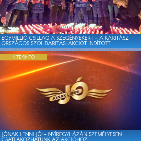
EGYMILLIÓ CSILLAG A SZEGÉNYEKÉRT – A KARITÁSZ
ORSZÁGOS SZOLIDARITÁSI AKCIÓT INDÍTOTT
KITEKINTŐ
JÓNAK LENNI JÓ! - NYÍREGYHÁZÁN SZEMÉLYESEN
CSATLAKOZHATUNK AZ AKCIÓHOZ