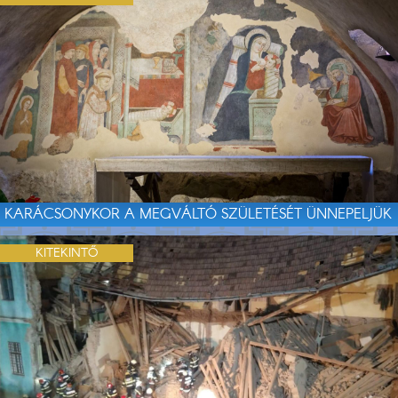
KARÁCSONYKOR A MEGVÁLTÓ SZÜLETÉSÉT ÜNNEPELJÜK
KITEKINTŐ