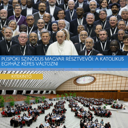
PÜSPÖKI SZINÓDUS MAGYAR RÉSZTVEVŐI: A KATOLIKUS
EGYHÁZ KÉPES VÁLTOZNI
KITEKINTŐ