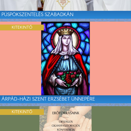
PÜSPÖKSZENTELÉS SZABADKÁN
KITEKINTŐ
ÁRPÁD-HÁZI SZENT ERZSÉBET ÜNNEPÉRE
KITEKINTŐ