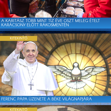
A KARITÁSZ TÖBB MINT TÍZ ÉVE OSZT MELEG ÉTELT
KARÁCSONY ELŐTT RÁKOSMENTÉN
KITEKINTŐ
FERENC PÁPA ÜZENETE A BÉKE VILÁGNAPJÁRA
KITEKINTŐ