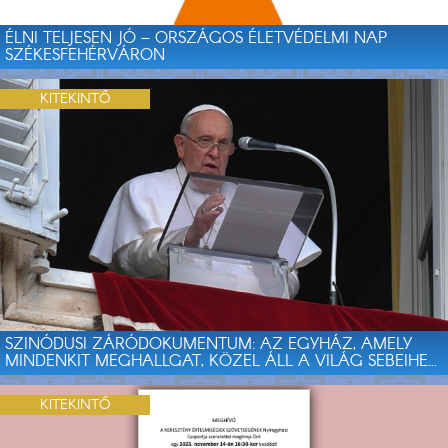
ÉLNI TELJESEN JÓ – ORSZÁGOS ÉLETVÉDELMI NAP
SZÉKESFEHÉRVÁRON
KITEKINTŐ
SZINÓDUSI ZÁRÓDOKUMENTUM: AZ EGYHÁZ, AMELY
MINDENKIT MEGHALLGAT, KÖZEL ÁLL A VILÁG SEBEIHE...
KITEKINTŐ