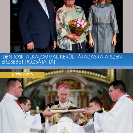
IDÉN XXIII. ALKALOMMAL KERÜLT ÁTADÁSRA A SZENT
ERZSÉBET RÓZSÁJA-DÍJ
KITEKINTŐ