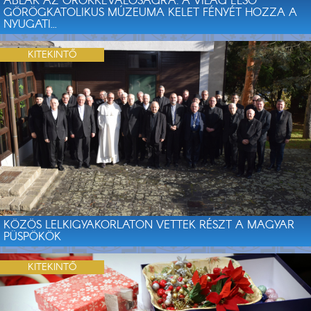
ABLAK AZ ÖRÖKKÉVALÓSÁGRA: A VILÁG ELSŐ
GÖRÖGKATOLIKUS MÚZEUMA KELET FÉNYÉT HOZZA A
NYUGATI...
KITEKINTŐ
KÖZÖS LELKIGYAKORLATON VETTEK RÉSZT A MAGYAR
PÜSPÖKÖK
KITEKINTŐ