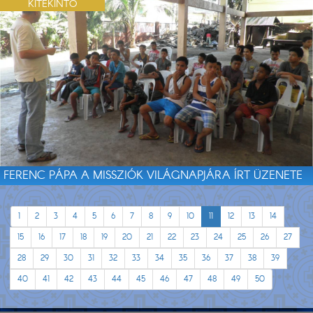
KITEKINTŐ
FERENC PÁPA A MISSZIÓK VILÁGNAPJÁRA ÍRT ÜZENETE
1
2
3
4
5
6
7
8
9
10
11
12
13
14
15
16
17
18
19
20
21
22
23
24
25
26
27
28
29
30
31
32
33
34
35
36
37
38
39
40
41
42
43
44
45
46
47
48
49
50