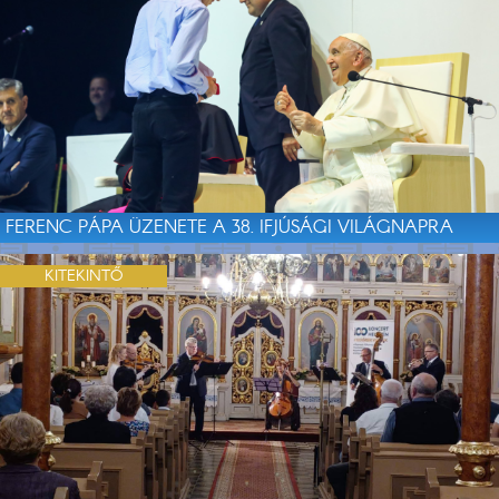
FERENC PÁPA ÜZENETE A 38. IFJÚSÁGI VILÁGNAPRA
KITEKINTŐ