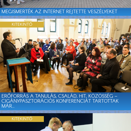
MEGISMERTÉK AZ INTERNET REJTETTE VESZÉLYEKET
KITEKINTŐ
ERŐFORRÁS A TANULÁS, CSALÁD, HIT, KÖZÖSSÉG –
CIGÁNYPASZTORÁCIÓS KONFERENCIÁT TARTOTTAK
MÁR...
KITEKINTŐ