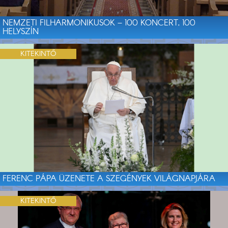
NEMZETI FILHARMONIKUSOK – 100 KONCERT, 100
HELYSZÍN
KITEKINTŐ
FERENC PÁPA ÜZENETE A SZEGÉNYEK VILÁGNAPJÁRA
KITEKINTŐ