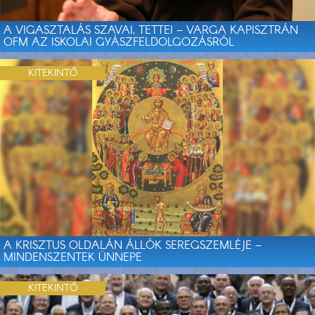
A VIGASZTALÁS SZAVAI, TETTEI – VARGA KAPISZTRÁN
OFM AZ ISKOLAI GYÁSZFELDOLGOZÁSRÓL
KITEKINTŐ
A KRISZTUS OLDALÁN ÁLLÓK SEREGSZEMLÉJE –
MINDENSZENTEK ÜNNEPE
KITEKINTŐ