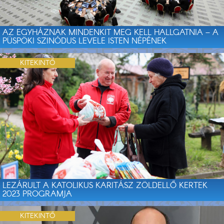
AZ EGYHÁZNAK MINDENKIT MEG KELL HALLGATNIA – A
PÜSPÖKI SZINÓDUS LEVELE ISTEN NÉPÉNEK
KITEKINTŐ
LEZÁRULT A KATOLIKUS KARITÁSZ ZÖLDELLŐ KERTEK
2023 PROGRAMJA
KITEKINTŐ