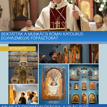
BEIKTATTÁK A MUNKÁCSI RÓMAI KATOLIKUS
EGYHÁZMEGYE FŐPÁSZTORÁT
KITEKINTŐ