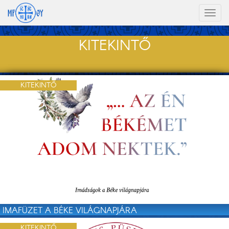
Toggl
naviga
KITEKINTŐ
KITEKINTŐ
IMAFÜZET A BÉKE VILÁGNAPJÁRA
KITEKINTŐ