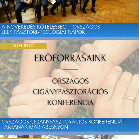
A NÖVEKEDÉS KÖTELESSÉG – ORSZÁGOS
LELKIPÁSZTORI-TEOLÓGIAI NAPOK
KITEKINTŐ
ORSZÁGOS CIGÁNYPASZTORÁCIÓS KONFERENCIÁT
TARTANAK MÁRIABESNYŐN