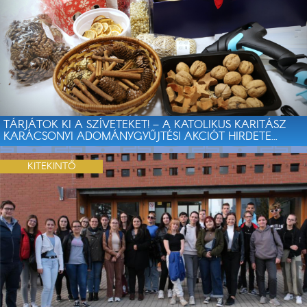
TÁRJÁTOK KI A SZÍVETEKET! – A KATOLIKUS KARITÁSZ
KARÁCSONYI ADOMÁNYGYŰJTÉSI AKCIÓT HIRDETE...
KITEKINTŐ