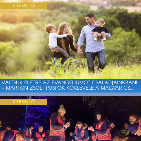
KITEKINTŐ
VÁLTSUK ÉLETRE AZ EVANGÉLIUMOT CSALÁDJAINKBAN!
– MARTON ZSOLT PÜSPÖK KÖRLEVELE A MAGYAR CS...
KITEKINTŐ