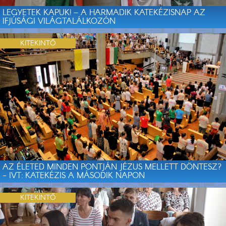
LEGYETEK KAPUK! – A HARMADIK KATEKÉZISNAP AZ
IFJÚSÁGI VILÁGTALÁLKOZÓN
KITEKINTŐ
AZ ÉLETED MINDEN PONTJÁN JÉZUS MELLETT DÖNTESZ?
- IVT: KATEKÉZIS A MÁSODIK NAPON
KITEKINTŐ