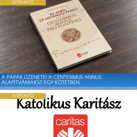
KITEKINTŐ
A PÁPÁK ÜZENETEI A CENTESIMUS ANNUS
ALAPÍTVÁNYHOZ EGY KÖTETBEN
KITEKINTŐ