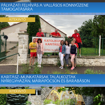
PÁLYÁZATI FELHÍVÁS A VALLÁSOS KÖNNYŰZENE
TÁMOGATÁSÁRA
KITEKINTŐ
KARITÁSZ-MUNKATÁRSAK TALÁLKOZTAK
NYÍREGYHÁZÁN, MÁRIAPÓCSON ÉS BARABÁSON
KITEKINTŐ