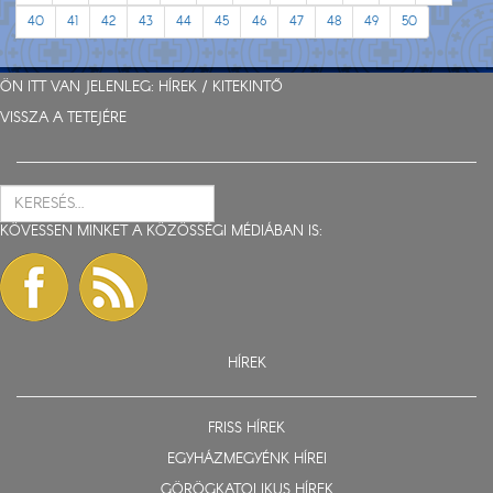
40
41
42
43
44
45
46
47
48
49
50
ÖN ITT VAN JELENLEG:
HÍREK
/
KITEKINTŐ
VISSZA A TETEJÉRE
KÖVESSEN MINKET A KÖZÖSSÉGI MÉDIÁBAN IS:
HÍREK
FRISS HÍREK
EGYHÁZMEGYÉNK HÍREI
GÖRÖGKATOLIKUS HÍREK