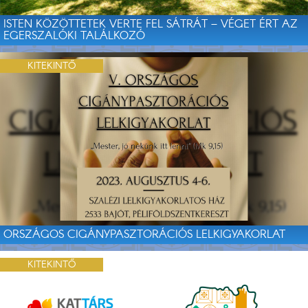
ISTEN KÖZÖTTETEK VERTE FEL SÁTRÁT – VÉGET ÉRT AZ
EGERSZALÓKI TALÁLKOZÓ
KITEKINTŐ
ORSZÁGOS CIGÁNYPASZTORÁCIÓS LELKIGYAKORLAT
KITEKINTŐ