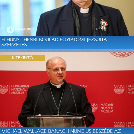
ELHUNYT HENRI BOULAD EGYIPTOMI JEZSUITA
SZERZETES
KITEKINTŐ
MICHAEL WALLACE BANACH NUNCIUS BESZÉDE AZ