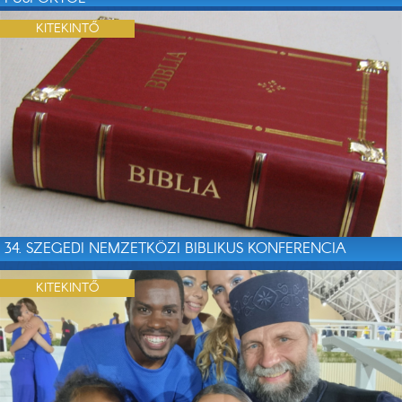
KITEKINTŐ
34. SZEGEDI NEMZETKÖZI BIBLIKUS KONFERENCIA
KITEKINTŐ