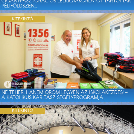
CIGÁNYPASZTORÁCIÓS LELKIGYAKORLATOT TARTOTTAK
PÉLIFÖLDSZEN...
KITEKINTŐ
NE TEHER, HANEM ÖRÖM LEGYEN AZ ISKOLAKEZDÉS! –
A KATOLIKUS KARITÁSZ SEGÉLYPROGRAMJA
KITEKINTŐ