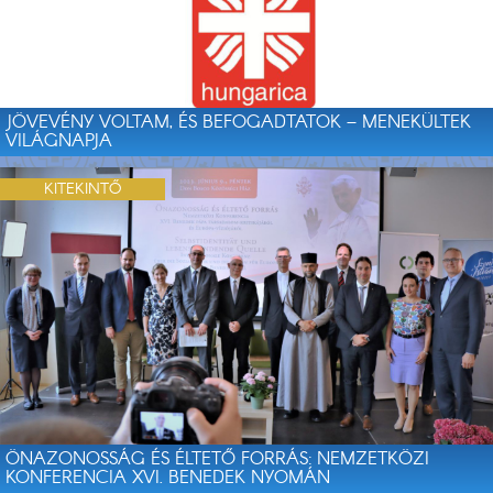
JÖVEVÉNY VOLTAM, ÉS BEFOGADTATOK – MENEKÜLTEK
VILÁGNAPJA
KITEKINTŐ
ÖNAZONOSSÁG ÉS ÉLTETŐ FORRÁS: NEMZETKÖZI
KONFERENCIA XVI. BENEDEK NYOMÁN