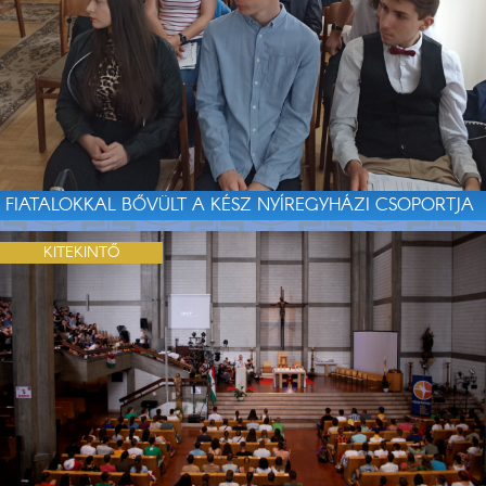
FIATALOKKAL BŐVÜLT A KÉSZ NYÍREGYHÁZI CSOPORTJA
KITEKINTŐ