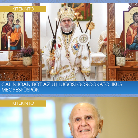
KITEKINTŐ
CĂLIN IOAN BOT AZ ÚJ LUGOSI GÖRÖGKATOLIKUS
MEGYÉSPÜSPÖK
KITEKINTŐ