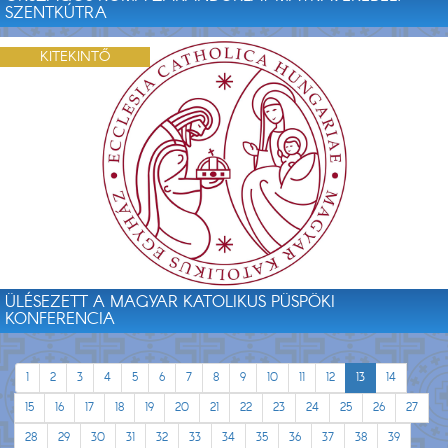
SZENTKÚTRA
KITEKINTŐ
ÜLÉSEZETT A MAGYAR KATOLIKUS PÜSPÖKI
KONFERENCIA
1
2
3
4
5
6
7
8
9
10
11
12
13
14
15
16
17
18
19
20
21
22
23
24
25
26
27
28
29
30
31
32
33
34
35
36
37
38
39