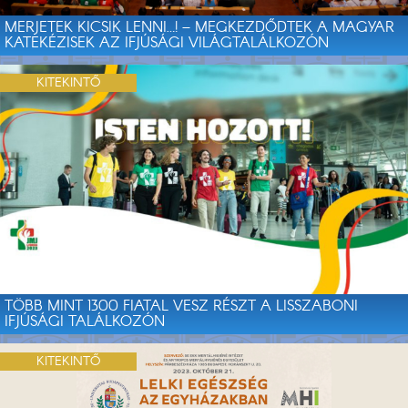
MERJETEK KICSIK LENNI…! – MEGKEZDŐDTEK A MAGYAR
KATEKÉZISEK AZ IFJÚSÁGI VILÁGTALÁLKOZÓN
KITEKINTŐ
TÖBB MINT 1300 FIATAL VESZ RÉSZT A LISSZABONI
IFJÚSÁGI TALÁLKOZÓN
KITEKINTŐ