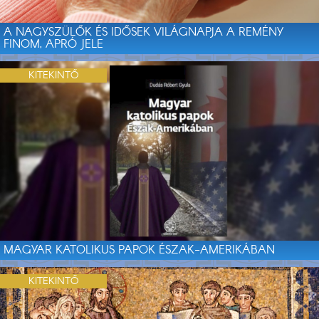
A NAGYSZÜLŐK ÉS IDŐSEK VILÁGNAPJA A REMÉNY
FINOM, APRÓ JELE
KITEKINTŐ
MAGYAR KATOLIKUS PAPOK ÉSZAK-AMERIKÁBAN
KITEKINTŐ