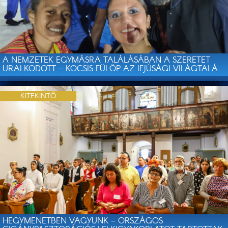
A NEMZETEK EGYMÁSRA TALÁLÁSÁBAN A SZERETET
URALKODOTT – KOCSIS FÜLÖP AZ IFJÚSÁGI VILÁGTALÁ...
KITEKINTŐ
HEGYMENETBEN VAGYUNK – ORSZÁGOS