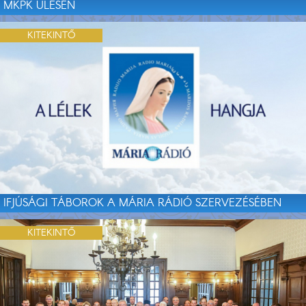
MKPK ÜLÉSÉN
KITEKINTŐ
IFJÚSÁGI TÁBOROK A MÁRIA RÁDIÓ SZERVEZÉSÉBEN
KITEKINTŐ