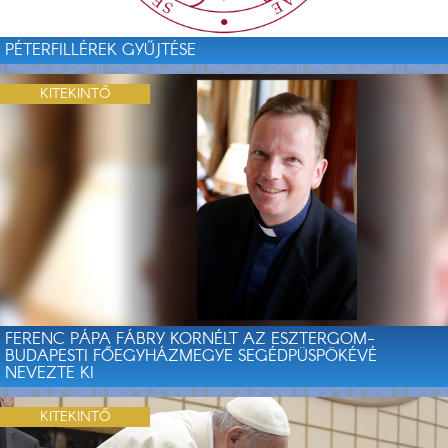
PÉTERFILLÉREK GYŰJTÉSE
KITEKINTŐ
FERENC PÁPA FÁBRY KORNÉLT AZ ESZTERGOM-
BUDAPESTI FŐEGYHÁZMEGYE SEGÉDPÜSPÖKÉVÉ
NEVEZTE KI
KITEKINTŐ