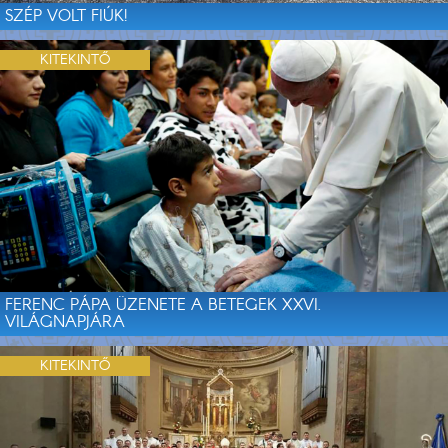
SZÉP VOLT FIÚK!
KITEKINTŐ
FERENC PÁPA ÜZENETE A BETEGEK XXVI.
VILÁGNAPJÁRA
KITEKINTŐ