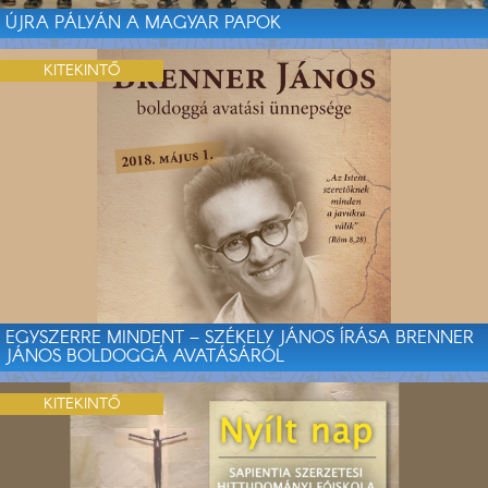
ÚJRA PÁLYÁN A MAGYAR PAPOK
KITEKINTŐ
EGYSZERRE MINDENT – SZÉKELY JÁNOS ÍRÁSA BRENNER
JÁNOS BOLDOGGÁ AVATÁSÁRÓL
KITEKINTŐ