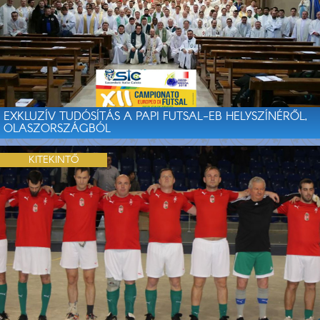
EXKLUZÍV TUDÓSÍTÁS A PAPI FUTSAL-EB HELYSZÍNÉRŐL,
OLASZORSZÁGBÓL
KITEKINTŐ