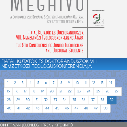
FIATAL KUTATÓK ÉS DOKTORANDUSZOK VIII.
NEMZETKÖZI TEOLÓGUSKONFERENCIÁJA
1
2
3
4
5
6
7
8
9
10
11
12
13
14
15
16
17
18
19
20
21
22
23
24
25
26
27
28
29
30
31
32
33
34
35
36
37
38
39
40
41
42
43
44
45
46
47
48
49
50
ÖN ITT VAN JELENLEG:
HÍREK
/
KITEKINTŐ