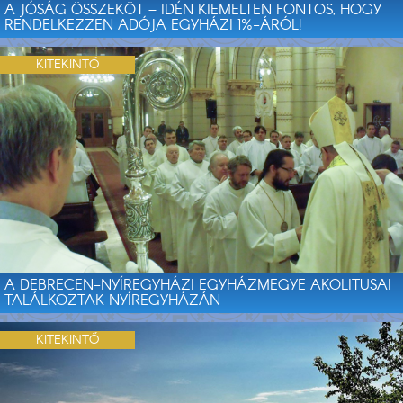
A JÓSÁG ÖSSZEKÖT – IDÉN KIEMELTEN FONTOS, HOGY
RENDELKEZZEN ADÓJA EGYHÁZI 1%-ÁRÓL!
KITEKINTŐ
A DEBRECEN-NYÍREGYHÁZI EGYHÁZMEGYE AKOLITUSAI
TALÁLKOZTAK NYÍREGYHÁZÁN
KITEKINTŐ