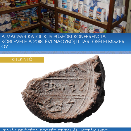
A MAGYAR KATOLIKUS PÜSPÖKI KONFERENCIA
KÖRLEVELE A 2018. ÉVI NAGYBÖJTI TARTÓSÉLELMISZER-
GY...
KITEKINTŐ