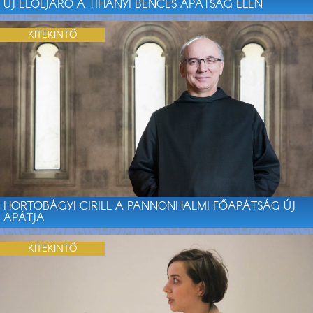
ÚJ ELÖLJÁRÓ A TIHANYI BENCÉS APÁTSÁG ÉLÉN
KITEKINTŐ
HORTOBÁGYI CIRILL A PANNONHALMI FŐAPÁTSÁG ÚJ
APÁTJA
KITEKINTŐ