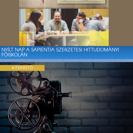
NYÍLT NAP A SAPIENTIA SZERZETESI HITTUDOMÁNYI
FŐISKOLÁN
KITEKINTŐ