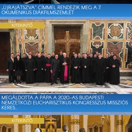
„ÚJRAJÁTSZVA” CÍMMEL RENDEZIK MEG A 7.
ÖKUMENIKUS DIÁKFILMSZEMLÉT
KITEKINTŐ
MEGÁLDOTTA A PÁPA A 2020-AS BUDAPESTI
NEMZETKÖZI EUCHARISZTIKUS KONGRESSZUS MISSZIÓS
KERES...
KITEKINTŐ