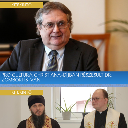
KITEKINTŐ
PRO CULTURA CHRISTIANA-DÍJBAN RÉSZESÜLT DR.
ZOMBORI ISTVÁN
KITEKINTŐ