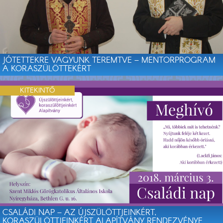
JÓTETTEKRE VAGYUNK TEREMTVE – MENTORPROGRAM
A KORASZÜLÖTTEKÉRT
KITEKINTŐ
CSALÁDI NAP – AZ ÚJSZÜLÖTTJEINKÉRT,
KORASZÜLÖTTJEINKÉRT ALAPÍTVÁNY RENDEZVÉNYE