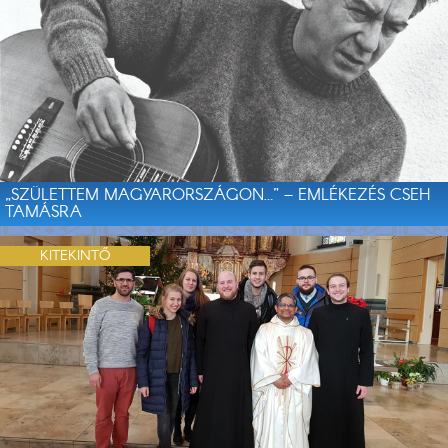
„SZÜLETTEM MAGYARORSZÁGON…” – EMLÉKEZÉS CSEH
TAMÁSRA
KITEKINTŐ