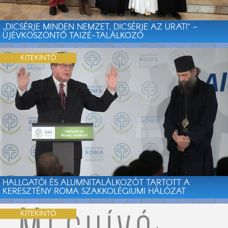
„DICSÉRJE MINDEN NEMZET, DICSÉRJE AZ URAT!“ –
ÚJÉVKÖSZÖNTŐ TAIZÉ-TALÁLKOZÓ
KITEKINTŐ
HALLGATÓI ÉS ALUMNITALÁLKOZÓT TARTOTT A
KERESZTÉNY ROMA SZAKKOLÉGIUMI HÁLÓZAT
KITEKINTŐ