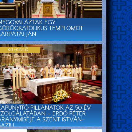
MEGGYALÁZTAK EGY
GÖRÖGKATOLIKUS TEMPLOMOT
KÁRPÁTALJÁN
KITEKINTŐ
KAPUNYITÓ PILLANATOK AZ 50 ÉV
SZOLGÁLATÁBAN – ERDŐ PÉTER
ARANYMISÉJE A SZENT ISTVÁN-
AZILI...