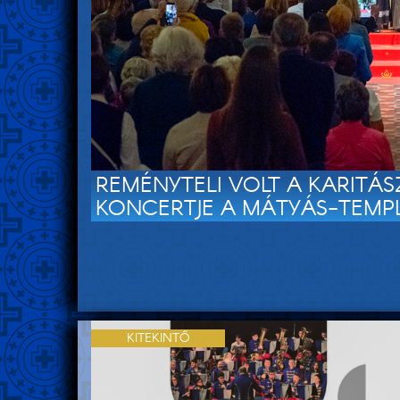
REMÉNYTELI VOLT A KARITÁ
KONCERTJE A MÁTYÁS-TEM
KITEKINTŐ