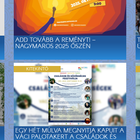
ADD TOVÁBB A REMÉNYT! –
NAGYMAROS 2025 ŐSZÉN
KITEKINTŐ
EGY HÉT MÚLVA MEGNYITJA KAPUIT A
VÁCI PALOTAKERT A CSALÁDOK ÉS