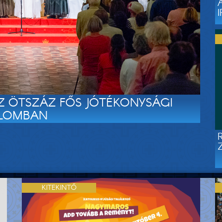
SZ ÖTSZÁZ FŐS JÓTÉKONYSÁGI
PLOMBAN
KITEKINTŐ