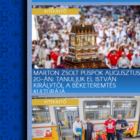
KITEKINTŐ
MARTON ZSOLT PÜSPÖK AUGUSZTUS
20-ÁN: TANULJUK EL ISTVÁN
KIRÁLYTÓL A BÉKETEREMTÉS
KULTÚRÁJÁ...
KITEKINTŐ