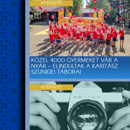
KITEKINTŐ
KÖZEL 4000 GYERMEKET VÁR A
NYÁR – ELINDULTAK A KARITÁSZ
SZÜNIDEI TÁBORAI
KITEKINTŐ