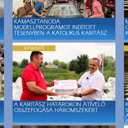
KAMASZTANODA
MODELLPROGRAMOT INDÍTOTT
TÉSENYBEN A KATOLIKUS KARITÁSZ
KITEKINTŐ
A KARITÁSZ HATÁROKON ÁTÍVELŐ
ÖSSZEFOGÁSA HÁROMSZÉKÉRT
B