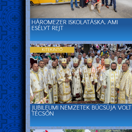
HÁROMEZER ISKOLATÁSKA, AMI
ESÉLYT REJT
KITEKINTŐ
JUBILEUMI NEMZETEK BÚCSÚJA VOLT
TÉCSŐN