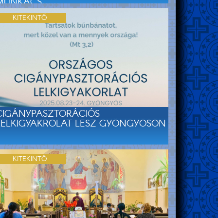
MUNKÁCS...
KITEKINTŐ
CIGÁNYPASZTORÁCIÓS
LELKIGYAKROLAT LESZ GYÖNGYÖSÖN
KITEKINTŐ