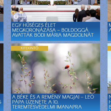
EGY HŰSÉGES ÉLET
MEGKORONÁZÁSA – BOLDOGGÁ
AVATTÁK BÓDI MÁRIA MAGDOLNÁT
KITEKINTŐ
A BÉKE ÉS A REMÉNY MAGJAI – LEÓ
S
PÁPA ÜZENETE A 10.
TEREMTÉSVÉDELMI IMANAPRA