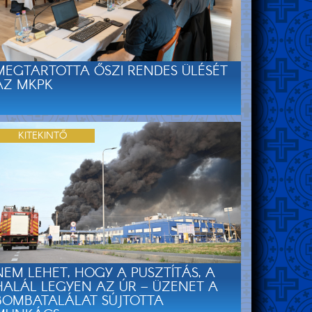
MEGTARTOTTA ŐSZI RENDES ÜLÉSÉT
AZ MKPK
KITEKINTŐ
NEM LEHET, HOGY A PUSZTÍTÁS, A
HALÁL LEGYEN AZ ÚR – ÜZENET A
BOMBATALÁLAT SÚJTOTTA