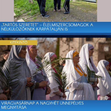
„TARTÓS SZERETET” – ÉLELMISZERCSOMAGOK A
NÉLKÜLÖZŐKNEK KÁRPÁTALJÁN IS
KITEKINTŐ
VIRÁGVASÁRNAP A NAGYHÉT ÜNNEPÉLYES
MEGNYITÁSA