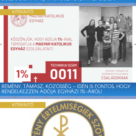
KITEKINTŐ
REMÉNY, TÁMASZ, KÖZÖSSÉG – IDÉN IS FONTOS, HOGY
RENDELKEZZEN ADÓJA EGYHÁZI 1%-ÁRÓL!
KITEKINTŐ