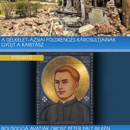
A DÉLKELET-ÁZSIAI FÖLDRENGÉS KÁROSULTJAINAK
GYŰJT A KARITÁSZ
KITEKINTŐ
BOLDOGGÁ AVATJÁK OROSZ PÉTER PÁLT BILKÉN