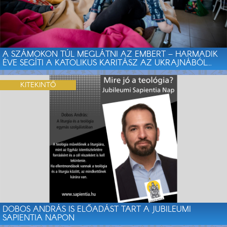
A SZÁMOKON TÚL MEGLÁTNI AZ EMBERT – HARMADIK
ÉVE SEGÍTI A KATOLIKUS KARITÁSZ AZ UKRAJNÁBÓL...
KITEKINTŐ
DOBOS ANDRÁS IS ELŐADÁST TART A JUBILEUMI
SAPIENTIA NAPON