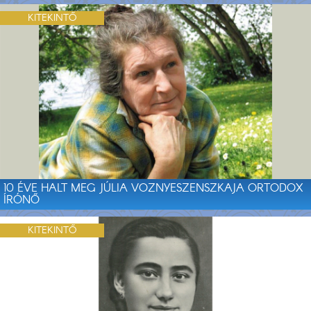
KITEKINTŐ
10 ÉVE HALT MEG JÚLIA VOZNYESZENSZKAJA ORTODOX
ÍRÓNŐ
KITEKINTŐ