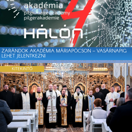
ZARÁNDOK AKADÉMIA MÁRIAPÓCSON – VASÁRNAPIG
LEHET JELENTKEZNI
KITEKINTŐ