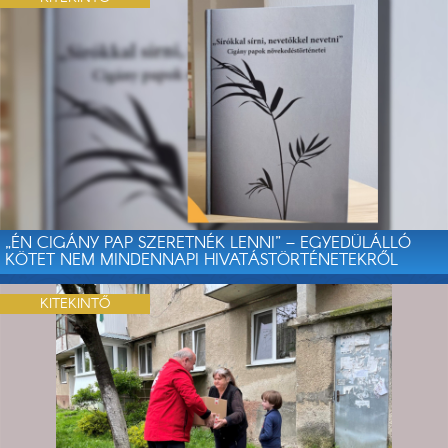
„ÉN CIGÁNY PAP SZERETNÉK LENNI” – EGYEDÜLÁLLÓ
KÖTET NEM MINDENNAPI HIVATÁSTÖRTÉNETEKRŐL
KITEKINTŐ