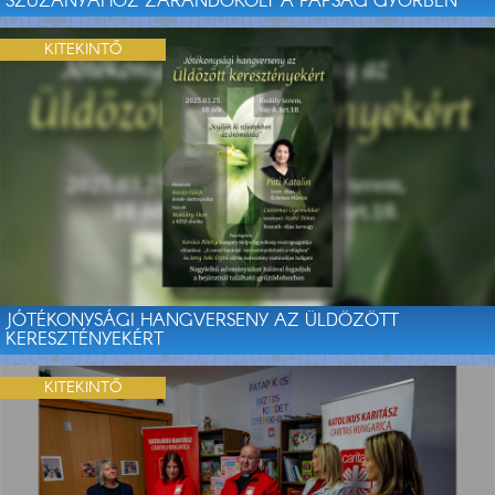
SZŰZANYÁHOZ ZARÁNDOKOLT A PAPSÁG GYŐRBEN
KITEKINTŐ
JÓTÉKONYSÁGI HANGVERSENY AZ ÜLDÖZÖTT
KERESZTÉNYEKÉRT
KITEKINTŐ