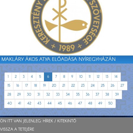
MAKLÁRY ÁKOS ATYA ELŐADÁSA NYÍREGYHÁZÁN
1
2
3
4
5
6
7
8
9
10
11
12
13
14
15
16
17
18
19
20
21
22
23
24
25
26
27
28
29
30
31
32
33
34
35
36
37
38
39
40
41
42
43
44
45
46
47
48
49
50
ÖN ITT VAN JELENLEG:
HÍREK
/
KITEKINTŐ
VISSZA A TETEJÉRE