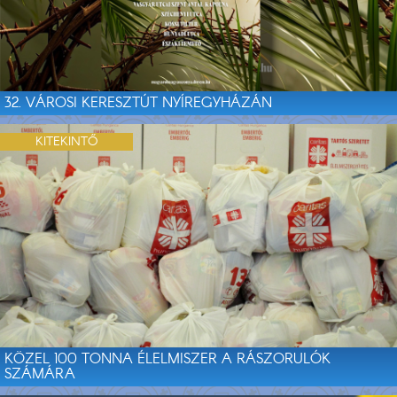
32. VÁROSI KERESZTÚT NYÍREGYHÁZÁN
KITEKINTŐ
KÖZEL 100 TONNA ÉLELMISZER A RÁSZORULÓK
SZÁMÁRA