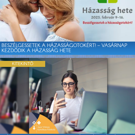
BESZÉLGESSETEK A HÁZASSÁGOTOKÉRT! – VASÁRNAP
KEZDŐDIK A HÁZASSÁG HETE
KITEKINTŐ