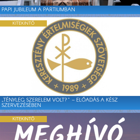
PAPI JUBILEUM A PARTIUMBAN
KITEKINTŐ
„TÉNYLEG SZERELEM VOLT?" – ELŐADÁS A KÉSZ
SZERVEZÉSÉBEN
KITEKINTŐ