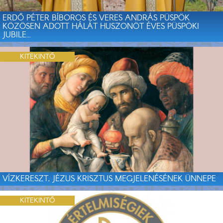
ERDŐ PÉTER BÍBOROS ÉS VERES ANDRÁS PÜSPÖK
KÖZÖSEN ADOTT HÁLÁT HUSZONÖT ÉVES PÜSPÖKI
JUBILE...
KITEKINTŐ
VÍZKERESZT, JÉZUS KRISZTUS MEGJELENÉSÉNEK ÜNNEPE
KITEKINTŐ