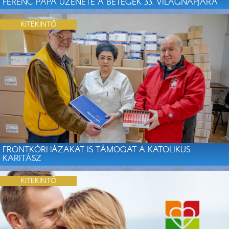
FERENC PÁPA ÜZENETE A BETEGEK 33. VILÁGNAPJÁRA
KITEKINTŐ
FRONTKÓRHÁZAKAT IS TÁMOGAT A KATOLIKUS
KARITÁSZ
KITEKINTŐ