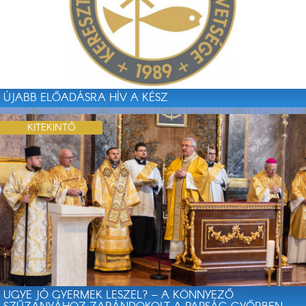
ÚJABB ELŐADÁSRA HÍV A KÉSZ
KITEKINTŐ
UGYE JÓ GYERMEK LESZEL? – A KÖNNYEZŐ