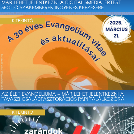
MÁR LEHET JELENTKEZNI A DIGITÁLISMÉDIA-ÉRTÉST
SEGÍTŐ SZAKEMBEREK INGYENES KÉPZÉSÉRE
KITEKINTŐ
AZ ÉLET EVANGÉLIUMA – MÁR LEHET JELENTKEZNI A
TAVASZI CSALÁDPASZTORÁCIÓS PAPI TALÁLKOZÓRA
KITEKINTŐ