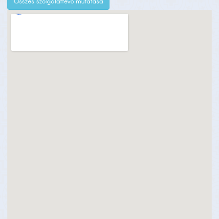
Összes szolgálattevő mutatása