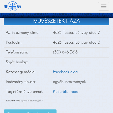
Toggl
naviga
MŰVÉSZETEK HÁZA
Az intézmény címe:
4623 Tuzsér, Lónyay utca 7.
Postacím:
4623 Tuzsér, Lónyay utca 7.
Telefonszám:
(30) 646 3616
Saját honlap:
Közösségi média:
Facebook oldal
Intézmény típusa:
egyéb intézmények
Tagintézménye ennek:
Kulturális Iroda
Szolgálattevő egyházi személy(ek):