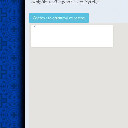
Szolgálattevő egyházi személy(ek):
Összes szolgálattevő mutatása