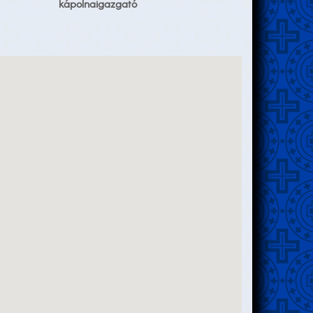
kápolnaigazgató