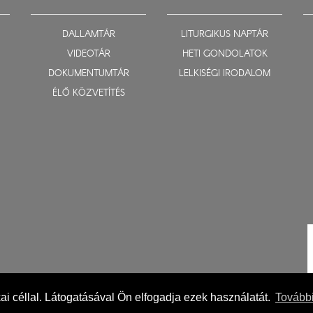
DALLAMTÁR
LITURGIKUS NAPTÁR
VIDEOTÁR
HETI GONDOLATOK
DOKUMENTUMTÁR
LELKISÉGI IRODALOM
ÉLŐ KÖZVETÍTÉS
ikai céllal. Látogatásával Ön elfogadja ezek használatát.
További
Impresszum