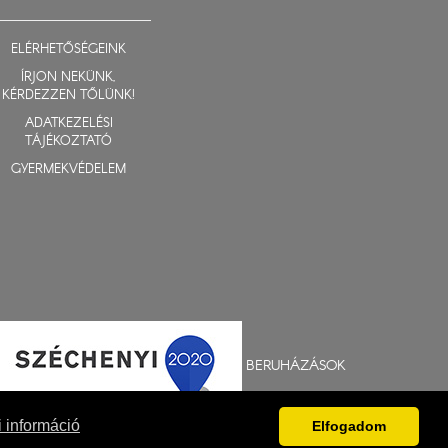
ELÉRHETŐSÉGEINK
ÍRJON NEKÜNK,
KÉRDEZZEN TŐLÜNK!
ADATKEZELÉSI
TÁJÉKOZTATÓ
GYERMEKVÉDELEM
BERUHÁZÁSOK
 információ
Elfogadom
Fejlesztés: Gerner Attila, Zadubenszki Norbert