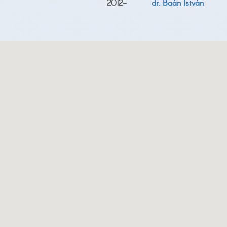
2012-
dr. Baán István