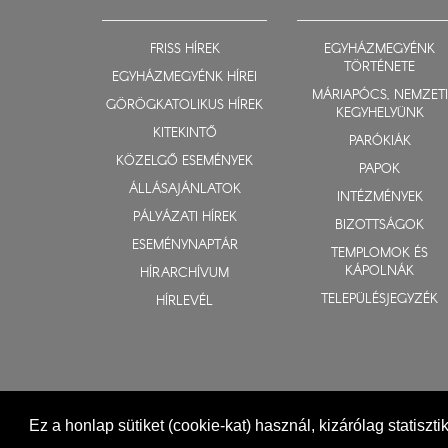
FRISS HÍREK
EGYHÁZMEGYÉNK
TÖRTÉNETE
EGYHÁZMEGYÉNK HÍREI
MÁRIAPÓCS, NEMZETI
GÖRÖGKATOLIKUS HÍREK
KEGYHELYÜNK
KITEKINTŐ
PARÓKIÁK
KÖZELGŐ ESEMÉNYEK
PAPOK
ÁLLÁSAJÁNLATOK
INTÉZMÉNYEK
PÁLYÁZATI HÍREK
BIZOTTSÁGOK
ESEMÉNYNAPTÁR
TEMPLOMOK ÉS
KÁPOLNÁK
HÍRARCHÍVUM
TELEPÜLÉSJEGYZÉK
HÍRLEVÉL
Ez a honlap sütiket (cookie-kat) használ, kizárólag statiszt
© 2015-2026 Nyíregyházi Egyházmegye