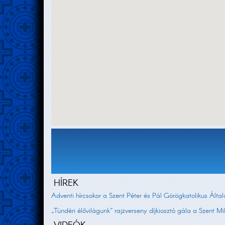
HÍREK
Adventi hírcsokor a Szent Péter és Pál Görögkatolikus Által
„Tündéri élővilágunk” rajzverseny díjkiosztó gála a Szent M