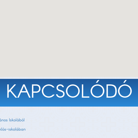
KAPCSOLÓDÓ
ános Iskolából
iklós-iskolában