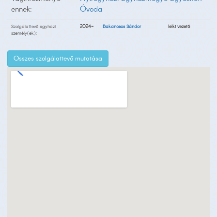
ennek:
Óvoda
Szolgálattevő egyházi
2024-
Bakancsos Sándor
lelki vezető
személy(ek):
Összes szolgálattevő mutatása