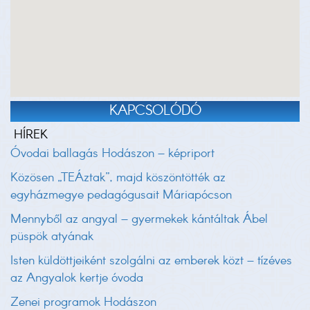
KAPCSOLÓDÓ
HÍREK
Óvodai ballagás Hodászon – képriport
Közösen „TEÁztak”, majd köszöntötték az
egyházmegye pedagógusait Máriapócson
Mennyből az angyal – gyermekek kántáltak Ábel
püspök atyának
Isten küldöttjeiként szolgálni az emberek közt – tízéves
az Angyalok kertje óvoda
Zenei programok Hodászon