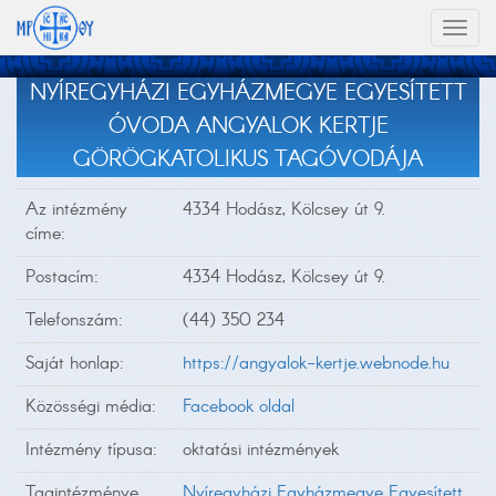
Toggl
naviga
NYÍREGYHÁZI EGYHÁZMEGYE EGYESÍTETT
ÓVODA ANGYALOK KERTJE
GÖRÖGKATOLIKUS TAGÓVODÁJA
Az intézmény
4334 Hodász, Kölcsey út 9.
címe:
Postacím:
4334 Hodász, Kölcsey út 9.
Telefonszám:
(44) 350 234
Saját honlap:
https://angyalok-kertje.webnode.hu
Közösségi média:
Facebook oldal
Intézmény típusa:
oktatási intézmények
Tagintézménye
Nyíregyházi Egyházmegye Egyesített