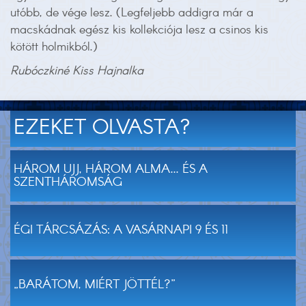
utóbb, de vége lesz. (Legfeljebb addigra már a
macskádnak egész kis kollekciója lesz a csinos kis
kötött holmikból.)
Rubóczkiné Kiss Hajnalka
EZEKET OLVASTA?
HÁROM UJJ, HÁROM ALMA... ÉS A
SZENTHÁROMSÁG
ÉGI TÁRCSÁZÁS: A VASÁRNAPI 9 ÉS 11
„BARÁTOM, MIÉRT JÖTTÉL?”