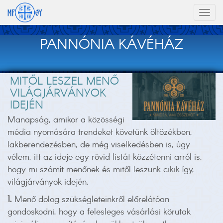
Toggl
naviga
PANNÓNIA KÁVÉHÁZ
MITŐL LESZEL MENŐ
VILÁGJÁRVÁNYOK
IDEJÉN
Manapság, amikor a közösségi
média nyomására trendeket követünk öltözékben,
lakberendezésben, de még viselkedésben is, úgy
vélem, itt az ideje egy rövid listát közzétenni arról is,
hogy mi számít menőnek és mitől leszünk cikik így,
világjárványok idején.
1.
Menő dolog szükségleteinkről előrelátóan
gondoskodni, hogy a felesleges vásárlási körutak