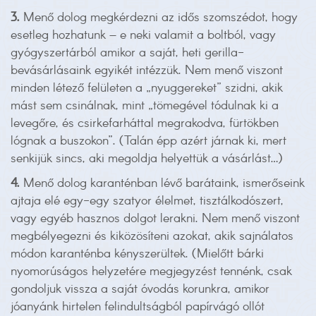
3.
Menő dolog megkérdezni az idős szomszédot, hogy
esetleg hozhatunk – e neki valamit a boltból, vagy
gyógyszertárból amikor a saját, heti gerilla-
bevásárlásaink egyikét intézzük. Nem menő viszont
minden létező felületen a „nyuggereket” szidni, akik
mást sem csinálnak, mint „tömegével tódulnak ki a
levegőre, és csirkefarháttal megrakodva, fürtökben
lógnak a buszokon”. (Talán épp azért járnak ki, mert
senkijük sincs, aki megoldja helyettük a vásárlást…)
4.
Menő dolog karanténban lévő barátaink, ismerőseink
ajtaja elé egy-egy szatyor élelmet, tisztálkodószert,
vagy egyéb hasznos dolgot lerakni. Nem menő viszont
megbélyegezni és kiközösíteni azokat, akik sajnálatos
módon karanténba kényszerültek. (Mielőtt bárki
nyomorúságos helyzetére megjegyzést tennénk, csak
gondoljuk vissza a saját óvodás korunkra, amikor
jóanyánk hirtelen felindultságból papírvágó ollót