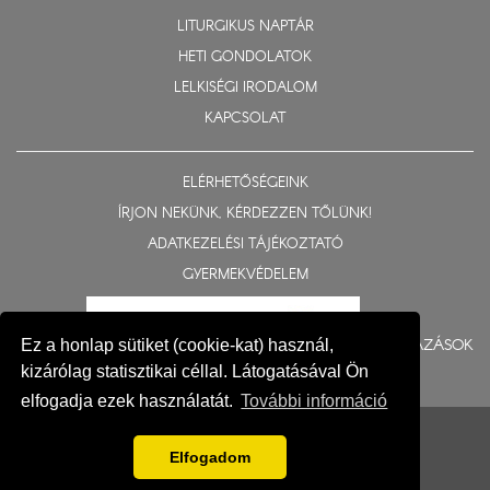
LITURGIKUS NAPTÁR
HETI GONDOLATOK
LELKISÉGI IRODALOM
KAPCSOLAT
ELÉRHETŐSÉGEINK
ÍRJON NEKÜNK, KÉRDEZZEN TŐLÜNK!
ADATKEZELÉSI TÁJÉKOZTATÓ
GYERMEKVÉDELEM
BERUHÁZÁSOK
Ez a honlap sütiket (cookie-kat) használ,
kizárólag statisztikai céllal. Látogatásával Ön
elfogadja ezek használatát.
További információ
© 2015-2026 Nyíregyházi Egyházmegye
Impresszum
Elfogadom