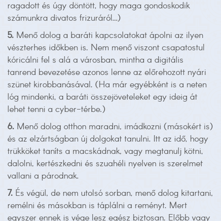
ragadott és úgy döntött, hogy maga gondoskodik
számunkra divatos frizuráról…)
5.
Menő dolog a baráti kapcsolatokat ápolni az ilyen
vészterhes időkben is. Nem menő viszont csapatostul
kóricálni fel s alá a városban, mintha a digitális
tanrend bevezetése azonos lenne az előrehozott nyári
szünet kirobbanásával. (Ha már egyébként is a neten
lóg mindenki, a baráti összejöveteleket egy ideig át
lehet tenni a cyber-térbe.)
6.
Menő dolog otthon maradni, imádkozni (másokért is)
és az elzártságban új dolgokat tanulni. Itt az idő, hogy
trükköket taníts a macskádnak, vagy megtanulj kötni,
dalolni, kertészkedni és szuahéli nyelven is szerelmet
vallani a párodnak.
7.
És végül, de nem utolsó sorban, menő dolog kitartani,
remélni és másokban is táplálni a reményt. Mert
egyszer ennek is vége lesz egész biztosan. Előbb vagy