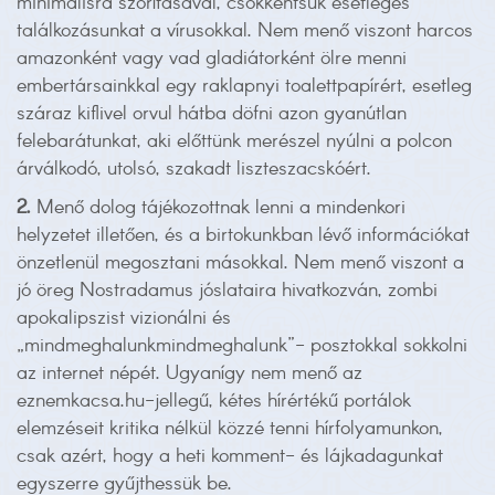
minimálisra szorításával, csökkentsük esetleges
találkozásunkat a vírusokkal. Nem menő viszont harcos
amazonként vagy vad gladiátorként ölre menni
embertársainkkal egy raklapnyi toalettpapírért, esetleg
száraz kiflivel orvul hátba döfni azon gyanútlan
felebarátunkat, aki előttünk merészel nyúlni a polcon
árválkodó, utolsó, szakadt liszteszacskóért.
2.
Menő dolog tájékozottnak lenni a mindenkori
helyzetet illetően, és a birtokunkban lévő információkat
önzetlenül megosztani másokkal. Nem menő viszont a
jó öreg Nostradamus jóslataira hivatkozván, zombi
apokalipszist vizionálni és
„mindmeghalunkmindmeghalunk”- posztokkal sokkolni
az internet népét. Ugyanígy nem menő az
eznemkacsa.hu-jellegű, kétes hírértékű portálok
elemzéseit kritika nélkül közzé tenni hírfolyamunkon,
csak azért, hogy a heti komment- és lájkadagunkat
egyszerre gyűjthessük be.