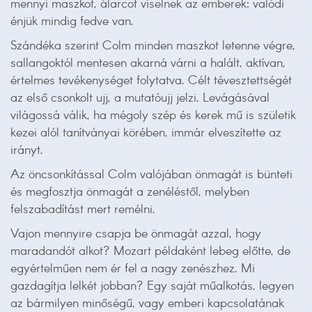
mennyi maszkot, álarcot viselnek az emberek: valódi
énjük mindig fedve van.
Szándéka szerint Colm minden maszkot letenne végre,
sallangoktól mentesen akarná várni a halált, aktívan,
értelmes tevékenységet folytatva. Célt tévesztettségét
az első csonkolt ujj, a mutatóujj jelzi. Levágásával
világossá válik, ha mégoly szép és kerek mű is születik
kezei alól tanítványai körében, immár elveszítette az
irányt.
Az öncsonkítással Colm valójában önmagát is bünteti
és megfosztja önmagát a zenéléstől, melyben
felszabadítást mert remélni.
Vajon mennyire csapja be önmagát azzal, hogy
maradandót alkot? Mozart példaként lebeg előtte, de
egyértelműen nem ér fel a nagy zenészhez. Mi
gazdagítja lelkét jobban? Egy saját műalkotás, legyen
az bármilyen minőségű, vagy emberi kapcsolatának