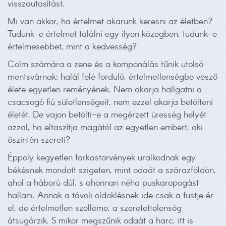
visszautasítást.
Mi van akkor, ha értelmet akarunk keresni az életben?
Tudunk-e értelmet találni egy ilyen közegben, tudunk-e
értelmesebbet, mint a kedvesség?
Colm számára a zene és a komponálás tűnik utolsó
mentsvárnak: halál felé forduló, értelmetlenségbe vesző
élete egyetlen reményének. Nem akarja hallgatni a
csacsogó fiú sületlenségeit, nem ezzel akarja betölteni
életét. De vajon betölti-e a megérzett üresség helyét
azzal, ha eltaszítja magától az egyetlen embert, aki
őszintén szereti?
Éppoly kegyetlen farkastörvények uralkodnak egy
békésnek mondott szigeten, mint odaát a szárazföldön,
ahol a háború dúl, s ahonnan néha puskaropogást
hallani. Annak a távoli öldöklésnek ide csak a füstje ér
el, de értelmetlen szelleme, a szeretettelenség
átsugárzik. S mikor megszűnik odaát a harc, itt is