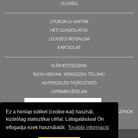
LELKISÉG
LITURGIKUS NAPTÁR
HETI GONDOLATOK
LELKISÉGI IRODALOM
KAPCSOLAT
ELÉRHETŐSÉGEINK
ÍRJON NEKÜNK, KÉRDEZZEN TŐLÜNK!
ADATKEZELÉSI TÁJÉKOZTATÓ
GYERMEKVÉDELEM
BERUHÁZÁSOK
Ez a honlap sütiket (cookie-kat) használ,
kizárólag statisztikai céllal. Látogatásával Ön
elfogadja ezek használatát.
További információ
© 2015-2026 Nyíregyházi Egyházmegye