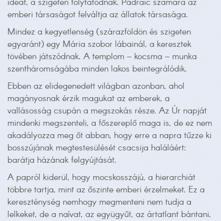
ideát, a szigeten folytatódnak. Pádraic számára az
emberi társaságot felváltja az állatok társasága.
Mindez a kegyetlenség (szárazföldön és szigeten
egyaránt) egy Mária szobor lábainál, a keresztek
tövében játszódnak. A templom – kocsma – munka
szentháromságába minden lakos beintegrálódik.
Ebben az elidegenedett világban azonban, ahol
magányosnak érzik magukat az emberek, a
vallásosság csupán a megszokás része. Az Úr napját
mindenki megszenteli, a főszereplő maga is, de ez nem
akadályozza meg őt abban, hogy erre a napra tűzze ki
bosszújának megtestesülését csacsija haláláért:
barátja házának felgyújtását.
A papról kiderül, hogy mocskosszájú, a hierarchiát
többre tartja, mint az őszinte emberi érzelmeket. Ez a
kereszténység nemhogy megmenteni nem tudja a
lelkeket, de a naívat, az együgyűt, az ártatlant bántani,