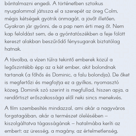
bántalmazni engedi. A történetben sztoikus
nyugalommal játssza el a szerepét az öreg Colm,
mégis kétségek gyötrik önmagát, a jövőt illetően.
Gyakran jár gyónni, de a pap nem érti meg őt. Nem
kap feloldást sem, de a gyóntatószékben a feje fölött
kereszt alakban beszűrődő fénysugarak biztatólag
hatnak.
A távolba, a vízen túlra tekintő emberek közül a
legőszintébb épp az a két ember, akit bolondnak
tartanak (a főhős és Dominic, a falu bolondja). De őket
is megfertőzi és megfojtja ez a gyilkos, nyomasztó
közeg. Dominik szó szerint is megfullad, hiszen apja, a
rendőrtiszt erőszakossága elől neki sincs menekvés.
A film szembesítés mindazzal, ami akár a nagyváros
forgatagában, akár a természet ölelésében –
kiszolgáltatva tágasságának – hatalmába keríti az
embert: az üresség, a magány, az értelmetlenség,