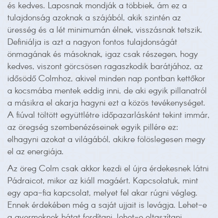
és kedves. Laposnak mondják a többiek, ám ez a
tulajdonság azoknak a szájából, akik szintén az
üresség és a lét minimumán élnek, visszásnak tetszik.
Definiálja is azt a nagyon fontos tulajdonságát
önmagának és másoknak, igaz csak részegen, hogy
kedves, viszont görcsösen ragaszkodik barátjához, az
idősödő Colmhoz, akivel minden nap pontban kettőkor
a kocsmába mentek eddig inni, de aki egyik pillanatról
a másikra el akarja hagyni ezt a közös tevékenységet.
A fiúval töltött együttlétre időpazarlásként tekint immár,
az öregség szembenézéseinek egyik pillére ez:
elhagyni azokat a világából, akikre fölöslegesen megy
el az energiája.
Az öreg Colm csak akkor kezdi el újra érdekesnek látni
Pádraicot, mikor az kiáll magáért. Kapcsolatuk, mint
egy apa-fia kapcsolat, melyet fel akar rúgni végleg.
Ennek érdekében még a saját ujjait is levágja. Lehet-e
a gyermeknek hátat fordítani, lehet-e eltaszítani