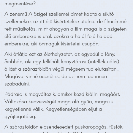
megmentése?
A zenemű A Sziget szellemei címet kapta a sikító
szellemekre, az itt élő kísértetekre utalna, de filmcímmé
tett műalkotás, mint ahogyan a film maga is a szigeten
élő emberekre is utal, azokra a halál felé haladó
emberekre, aki önmaguk kísértetei csupán.
Aki átlátja ezt az élethelyzetet, az egyedül a lány,
Siobhán, aki egy felkínált könyvtárosi (intellektuális)
állást a szárazföldön végül mégsem tud elutasítani.
Magával vinné öccsét is, de az nem tud innen
szabadulni.
Pádraic is megváltozik, amikor kezd kiállni magáért.
Változása kedvességét maga alá gyűri, maga is
kegyetlenné válik. Kegyetlenségében eljut a
gyújtogatásig.
A szárazföldön elcsendesedett puskaropogás, füstök,