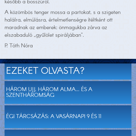
később a bosszúról.
A közömbös tenger mossa a partokat, s a szigeten
halálra, elmúlásra, értelmetlenségre ítéltként ott
maradnak az emberek: önmagukba zárva az
elszabaduló „gyűlölet spiráljában”.
P. Tóth Nóra
EZEKET OLVASTA?
HÁROM UJJ, HÁROM ALMA... ÉS A
SZENTHÁROMSÁG
ÉGI TÁRCSÁZÁS: A VASÁRNAPI 9 ÉS 11