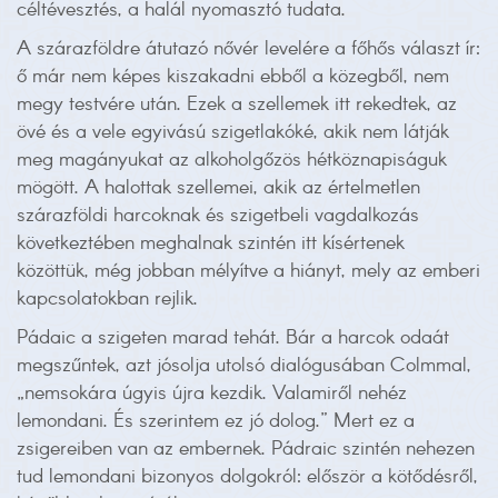
céltévesztés, a halál nyomasztó tudata.
A szárazföldre átutazó nővér levelére a főhős választ ír:
ő már nem képes kiszakadni ebből a közegből, nem
megy testvére után. Ezek a szellemek itt rekedtek, az
övé és a vele egyivású szigetlakóké, akik nem látják
meg magányukat az alkoholgőzös hétköznapiságuk
mögött. A halottak szellemei, akik az értelmetlen
szárazföldi harcoknak és szigetbeli vagdalkozás
következtében meghalnak szintén itt kísértenek
közöttük, még jobban mélyítve a hiányt, mely az emberi
kapcsolatokban rejlik.
Pádaic a szigeten marad tehát. Bár a harcok odaát
megszűntek, azt jósolja utolsó dialógusában Colmmal,
„nemsokára úgyis újra kezdik. Valamiről nehéz
lemondani. És szerintem ez jó dolog.” Mert ez a
zsigereiben van az embernek. Pádraic szintén nehezen
tud lemondani bizonyos dolgokról: először a kötődésről,