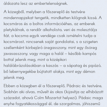
áldozata lesz az embertelenségnek.
A közegből, melyben a főszereplő és testvére
mindennapjaikat tengetik, mindketten kilógnak kissé. A
kocsmáros és a boltos információéhes, az emberek
pletykálnak, a rendőr alkoholista, veri és molesztálja
fiát, a kocsma egyik vendége csak ismételni tudja a
kocsmárost, nincsenek saját gondolatai, s a szigeten
szellemként körbejáró öregasszony, mint egy ősöreg
javasasszony, vagy maga a halál – később kampós
bottal jelenik meg, mint a középkori
halálábrázolásokban a kaszás – a sápatag és pipázó,
bő lebernyegekbe bújtatott alakja, mint egy démon
jelenik meg.
Ebben a közegben él a főszereplő, Pádraic és testvére,
Siobhán aki olvas, művelt és okos (kijavítja az elhibázott
századot, ahová Colm Mozartot helyezi). Pádaic maga
enyhe fogyatékossággal él, de szorgalmas, jóhiszemű