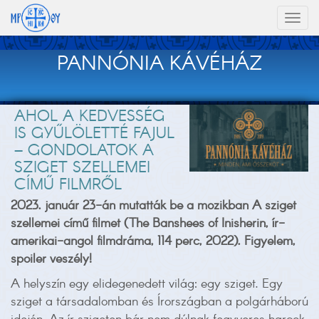
Toggl
naviga
PANNÓNIA KÁVÉHÁZ
AHOL A KEDVESSÉG
IS GYŰLÖLETTÉ FAJUL
– GONDOLATOK A
SZIGET SZELLEMEI
CÍMŰ FILMRŐL
2023. január 23-án mutatták be a mozikban A sziget
szellemei című filmet (The Banshees of Inisherin, ír-
amerikai-angol filmdráma, 114 perc, 2022). Figyelem,
spoiler veszély!
A helyszín egy elidegenedett világ: egy sziget. Egy
sziget a társadalomban és Írországban a polgárháború