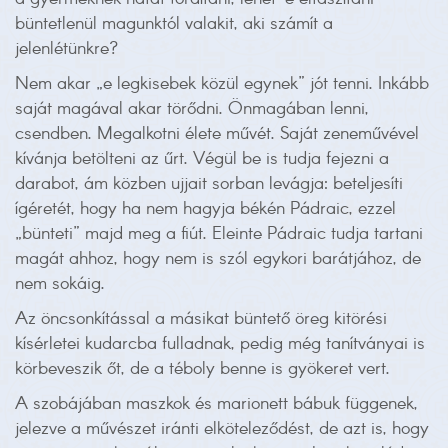
büntetlenül magunktól valakit, aki számít a
jelenlétünkre?
Nem akar „e legkisebek közül egynek” jót tenni. Inkább
saját magával akar törődni. Önmagában lenni,
csendben. Megalkotni élete művét. Saját zeneművével
kívánja betölteni az űrt. Végül be is tudja fejezni a
darabot, ám közben ujjait sorban levágja: beteljesíti
ígéretét, hogy ha nem hagyja békén Pádraic, ezzel
„bünteti” majd meg a fiút. Eleinte Pádraic tudja tartani
magát ahhoz, hogy nem is szól egykori barátjához, de
nem sokáig.
Az öncsonkítással a másikat büntető öreg kitörési
kísérletei kudarcba fulladnak, pedig még tanítványai is
körbeveszik őt, de a téboly benne is gyökeret vert.
A szobájában maszkok és marionett bábuk függenek,
jelezve a művészet iránti elköteleződést, de azt is, hogy