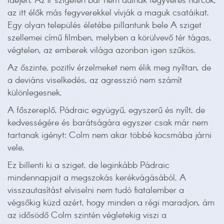
idején. Az ír szigeten bár nem dúlnak fegyveres harcok,
az itt élők más fegyverekkel vívják a maguk csatáikat.
Egy olyan település életébe pillantunk bele A sziget
szellemei című filmben, melyben a körülvevő tér tágas,
végtelen, az emberek világa azonban igen szűkös.
Az őszinte, pozitív érzelmeket nem élik meg nyíltan, de
a deviáns viselkedés, az agresszió nem számít
különlegesnek.
A főszereplő, Pádraic együgyű, egyszerű és nyílt, de
kedvességére és barátságára egyszer csak már nem
tartanak igényt: Colm nem akar többé kocsmába járni
vele.
Ez billenti ki a sziget, de leginkább Pádraic
mindennapjait a megszokás kerékvágásából. A
visszautasítást elviselni nem tudó fiatalember a
végsőkig küzd azért, hogy minden a régi maradjon, ám
az idősödő Colm szintén végletekig viszi a