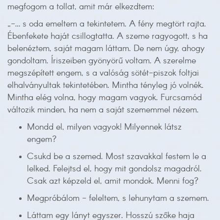
megfogom a tollat, amit már elkezdtem:
„-… s oda emeltem a tekintetem. A fény megtört rajta.
Ébenfekete haját csillogtatta. A szeme ragyogott, s ha
belenéztem, saját magam láttam. De nem úgy, ahogy
gondoltam. Íriszeiben gyönyörű voltam. A szerelme
megszépített engem, s a valóság sötét-piszok foltjai
elhalványultak tekintetében. Mintha tényleg jó volnék.
Mintha elég volna, hogy magam vagyok. Furcsamód
változik minden, ha nem a saját szememmel nézem.
Mondd el, milyen vagyok! Milyennek látsz
engem?
Csukd be a szemed. Most szavakkal festem le a
lelked. Felejtsd el, hogy mit gondolsz magadról.
Csak azt képzeld el, amit mondok. Menni fog?
Megpróbálom - feleltem, s lehunytam a szemem.
Láttam egy lányt egyszer. Hosszú szőke haja