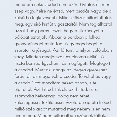
mondtam neki: „Tudod nem azért hívtalak el, mert
szép vagy. Félre ne értsd, mert csodás vagy, de a
külsőd a legkevesebb. Mikor először pillantottalak
meg, egy síró kisfiút vigasztaltál. Nem foglalkoztál
azzal, hogy poros leszel, hogy a fiú könnyei a
pólódat áztatják. Abban a percben a lelked
gyönyörűségét mutattad. A gyengédséget, a
szeretet, a jóságot. Azt láttam, amilyen valójában
vagy. Minden megjátszás és cicoma nélkül. A
tiszta bensőd figyeltem, és megfogott. Megfogott
a csodád. Mert az, ahogy az idegen gyerekhez
fordultál, az maga volt a csoda. Te voltál és vagy
a csoda.” Ezt mondtam neked aznap, s te
elpirultál. Azt hitted, túlzok, azt hitted, ez a
számodra hétköznapi dolog nem tehet
különlegessé, tökéletessé. Azóta a nap óta lelked
millió szép arcát mutattad meg nekem, s én nem
unom meg. Minden pillanatban szépnek látlak, s