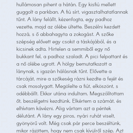
hullámosan pihent a hátán. Egy kisfiú mellett
guggolt a parkban. A fiú sírt, vigasztalhatatlannak
tűnt. A lány felállt, kézenfogta, egy padhoz
vezette, majd az ölébe ültette. Beszélni kezdett
hozzá, s ő abbahagyta a zokogást. A szőke
szépség elővett egy csokit a táskájából, és a
kicsinek adta. Hirtelen a semmiből egy nő
bukkant fel, a padhoz szaladt. A pici felpattant és
a nő ölébe ugrott. A hölgy bemutatkozott a
lánynak, s igazán hálásnak tűnt. Elővette a
tárcáját, mire a szőkeség rázni kezdte a fejét és
csak mosolygott. Megölelte a fiút, elköszönt, s
odébbállt. Ekkor utána indultam. Megszólítottam
őt, beszélgetni kezdtünk. Elkértem a számát, és
elhívtam kávézni. Alig vártam azt a péntek
délutánt. A lány egy piros, nyári ruhát viselt,
gyönyörű volt. Még csak pár perce beszéltünk,
mikor rájöttem, hogy nem csak kívülről szép. Azt