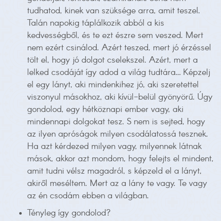
tudhatod, kinek van szüksége arra, amit teszel.
Talán napokig táplálkozik abból a kis
kedvességből, és te ezt észre sem veszed. Mert
nem ezért csinálod. Azért teszed, mert jó érzéssel
tölt el, hogy jó dolgot cselekszel. Azért, mert a
lelked csodáját így adod a világ tudtára… Képzelj
el egy lányt, aki mindenkihez jó, aki szeretettel
viszonyul másokhoz, aki kívül-belül gyönyörű. Úgy
gondolod, egy hétköznapi ember vagy, aki
mindennapi dolgokat tesz. S nem is sejted, hogy
az ilyen apróságok milyen csodálatossá tesznek.
Ha azt kérdezed milyen vagy, milyennek látnak
mások, akkor azt mondom, hogy felejts el mindent,
amit tudni vélsz magadról, s képzeld el a lányt,
akiről meséltem. Mert az a lány te vagy. Te vagy
az én csodám ebben a világban.
Tényleg így gondolod?