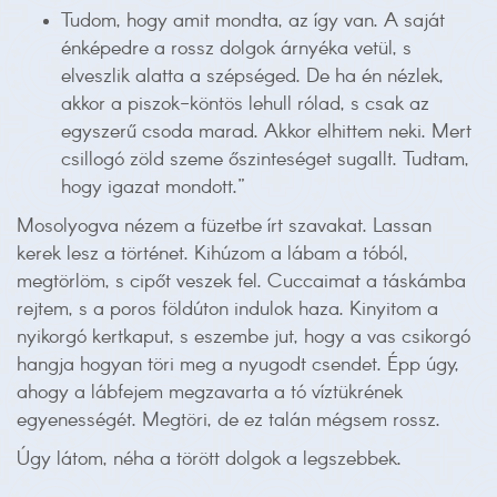
Tudom, hogy amit mondta, az így van. A saját
énképedre a rossz dolgok árnyéka vetül, s
elveszlik alatta a szépséged. De ha én nézlek,
akkor a piszok-köntös lehull rólad, s csak az
egyszerű csoda marad. Akkor elhittem neki. Mert
csillogó zöld szeme őszinteséget sugallt. Tudtam,
hogy igazat mondott.”
Mosolyogva nézem a füzetbe írt szavakat. Lassan
kerek lesz a történet. Kihúzom a lábam a tóból,
megtörlöm, s cipőt veszek fel. Cuccaimat a táskámba
rejtem, s a poros földúton indulok haza. Kinyitom a
nyikorgó kertkaput, s eszembe jut, hogy a vas csikorgó
hangja hogyan töri meg a nyugodt csendet. Épp úgy,
ahogy a lábfejem megzavarta a tó víztükrének
egyenességét. Megtöri, de ez talán mégsem rossz.
Úgy látom, néha a törött dolgok a legszebbek.