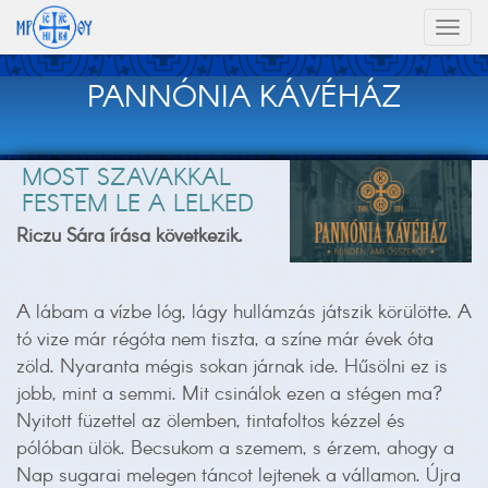
Toggl
naviga
PANNÓNIA KÁVÉHÁZ
MOST SZAVAKKAL
FESTEM LE A LELKED
Riczu Sára írása következik.
A lábam a vízbe lóg, lágy hullámzás játszik körülötte. A
tó vize már régóta nem tiszta, a színe már évek óta
zöld. Nyaranta mégis sokan járnak ide. Hűsölni ez is
jobb, mint a semmi. Mit csinálok ezen a stégen ma?
Nyitott füzettel az ölemben, tintafoltos kézzel és
pólóban ülök. Becsukom a szemem, s érzem, ahogy a
Nap sugarai melegen táncot lejtenek a vállamon. Újra