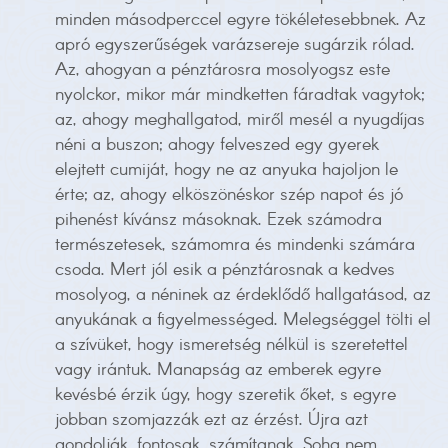
minden másodperccel egyre tökéletesebbnek. Az
apró egyszerűségek varázsereje sugárzik rólad.
Az, ahogyan a pénztárosra mosolyogsz este
nyolckor, mikor már mindketten fáradtak vagytok;
az, ahogy meghallgatod, miről mesél a nyugdíjas
néni a buszon; ahogy felveszed egy gyerek
elejtett cumiját, hogy ne az anyuka hajoljon le
érte; az, ahogy elköszönéskor szép napot és jó
pihenést kívánsz másoknak. Ezek számodra
természetesek, számomra és mindenki számára
csoda. Mert jól esik a pénztárosnak a kedves
mosolyog, a néninek az érdeklődő hallgatásod, az
anyukának a figyelmességed. Melegséggel tölti el
a szívüket, hogy ismeretség nélkül is szeretettel
vagy irántuk. Manapság az emberek egyre
kevésbé érzik úgy, hogy szeretik őket, s egyre
jobban szomjazzák ezt az érzést. Újra azt
gondolják, fontosak, számítanak. Soha nem