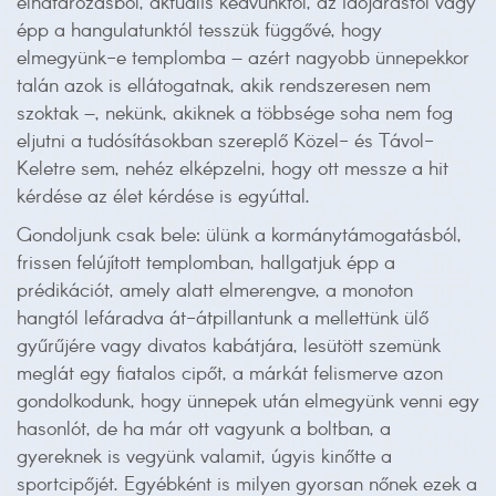
elhatározásból, aktuális kedvünktől, az időjárástól vagy
épp a hangulatunktól tesszük függővé, hogy
elmegyünk-e templomba – azért nagyobb ünnepekkor
talán azok is ellátogatnak, akik rendszeresen nem
szoktak –, nekünk, akiknek a többsége soha nem fog
eljutni a tudósításokban szereplő Közel- és Távol-
Keletre sem, nehéz elképzelni, hogy ott messze a hit
kérdése az élet kérdése is egyúttal.
Gondoljunk csak bele: ülünk a kormánytámogatásból,
frissen felújított templomban, hallgatjuk épp a
prédikációt, amely alatt elmerengve, a monoton
hangtól lefáradva át-átpillantunk a mellettünk ülő
gyűrűjére vagy divatos kabátjára, lesütött szemünk
meglát egy fiatalos cipőt, a márkát felismerve azon
gondolkodunk, hogy ünnepek után elmegyünk venni egy
hasonlót, de ha már ott vagyunk a boltban, a
gyereknek is vegyünk valamit, úgyis kinőtte a
sportcipőjét. Egyébként is milyen gyorsan nőnek ezek a