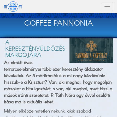
Toggl
naviga
COFFEE PANNONIA
A
KERESZTÉNYÜLDÖZÉS
MARGÓJÁRA
Az elmúlt évek
terrorcselekményei több ezer keresztény áldozatot
követeltek. Az ő mártírhaláluk a mi nagy kérdésünk:
hisszük-e a Krisztust? Van, aki meghal, hogy megöljön
másokat a hite igazáért, s van, aki meghal, mert hiszi a
mások iránti szeretetet. P. Tóth Nóra egy évvel ezelőtti
írása ma is aktuális lehet.
Milyen elképzelhetetlen nekünk, akik szabad