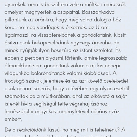
gyerekek, nem is beszéltem vele a múltkori meccsről,
amelyet megnyertek a csapattal. Bosszankodva
pillantunk az óránkra, hogy még volna dolog a ház
körül, no meg vendégek is érkeznek, az Uram
irgalmazz!-ra visszaterelődnek a gondolataink, kicsit
ásítva csak bekapcsolódunk egy-egy ámenbe, de
minek nyújtják ilyen hosszúra az istentiszteletet. És
ebben a percben olyasmi történik, amire legrosszabb
álmainkban sem gondoltunk volna: a mi kis ünnepi
világunkba belerondítanak valami kiabálással. A
fröcsögő szavak jelentése és az azt követő cselekedet
csak onnan ismerős, hogy a tévében egy olyan esetről
számoltak be a múltkorában, ahol az elkövető a saját
istenét hívta segítségül tette végrehajtásához:
lemészárolni öngyilkos merényletével néhány száz
embert.
De a reakcióidőnk lassú, no meg mit is tehetnénk? A