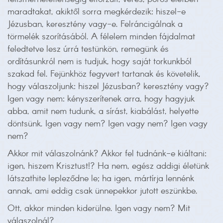
maradtakat, akiktől sorra megkérdezik: hiszel-e
Jézusban, keresztény vagy-e. Felráncigálnak a
törmelék szorításából. A félelem minden fájdalmat
feledtetve lesz úrrá testünkön, remegünk és
ordításunkról nem is tudjuk, hogy saját torkunkból
szakad fel. Fejünkhöz fegyvert tartanak és követelik,
hogy válaszoljunk: hiszel Jézusban? keresztény vagy?
Igen vagy nem: kényszerítenek arra, hogy hagyjuk
abba, amit nem tudunk, a sírást, kiabálást, helyette
döntsünk. Igen vagy nem? Igen vagy nem? Igen vagy
nem?
Akkor mit válaszolnánk? Akkor fel tudnánk-e kiáltani:
igen, hiszem Krisztust!? Ha nem, egész addigi életünk
látszathite lepleződne le; ha igen, mártírja lennénk
annak, ami eddig csak ünnepekkor jutott eszünkbe.
Ott, akkor minden kiderülne. Igen vagy nem? Mit
válaszolnál?