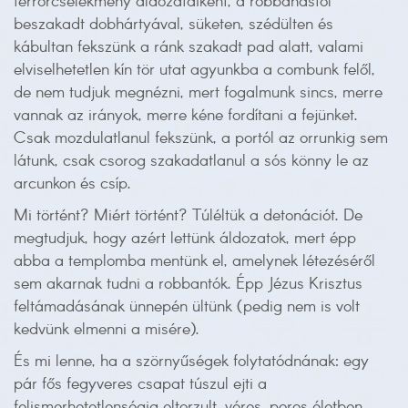
terrorcselekmény áldozataiként, a robbanástól
beszakadt dobhártyával, süketen, szédülten és
kábultan fekszünk a ránk szakadt pad alatt, valami
elviselhetetlen kín tör utat agyunkba a combunk felől,
de nem tudjuk megnézni, mert fogalmunk sincs, merre
vannak az irányok, merre kéne fordítani a fejünket.
Csak mozdulatlanul fekszünk, a portól az orrunkig sem
látunk, csak csorog szakadatlanul a sós könny le az
arcunkon és csíp.
Mi történt? Miért történt? Túléltük a detonációt. De
megtudjuk, hogy azért lettünk áldozatok, mert épp
abba a templomba mentünk el, amelynek létezéséről
sem akarnak tudni a robbantók. Épp Jézus Krisztus
feltámadásának ünnepén ültünk (pedig nem is volt
kedvünk elmenni a misére).
És mi lenne, ha a szörnyűségek folytatódnának: egy
pár fős fegyveres csapat túszul ejti a
felismerhetetlenségig eltorzult, véres, poros életben